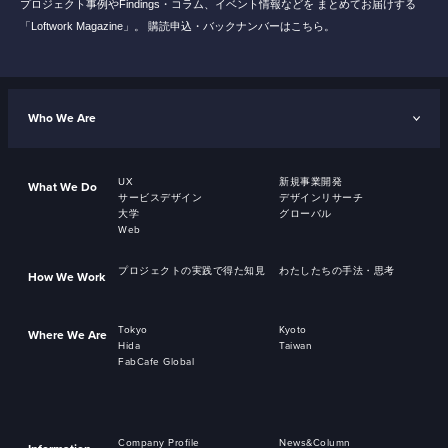
プロジェクト事例やFindings・コラム、イベント情報などを
まとめてお届けする
「Loftwork Magazine」。
購読申込・バックナンバーはこちら。
Who We Are
UX
新規事業開発
What We Do
サービスデザイン
デザインリサーチ
大学
グローバル
Web
プロジェクトの実践で得た知見
わたしたちの手法・思考
How We Work
Tokyo
Kyoto
Where We Are
Hida
Taiwan
FabCafe Global
Company Profile
News&Column