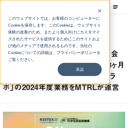
このウェブサイトでは、お客様のコンピューターに
Cookieを保存します。このCookieは、ウェブサイト
体験の改善のため、またより個人向けにカスタマイ
ズされたサービスを提供するためにこのサイトおよ
NEWS
Projects
,
Topics
2024.10.25
び他のメディアで使用されるものです。当社の
先端の研究開発を行う研究者と社会
Cookieについての詳細は、
プライバシーポリシー
を
ご覧ください。
課題解決に取り組むプレイヤーの3ヶ月
承認
の共創活動「サイエンスインパクトラ
ボ」の2024年度業務をMTRLが運営