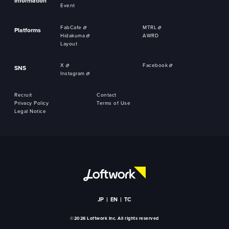
Information
Event
FabCafe
MTRL
Platforms
Hidakuma
AWRD
Layout
X
Facebook
SNS
Instagram
Recruit
Contact
Privacy Policy
Terms of Use
Legal Notice
JP
EN
TC
©2026 Loftwork Inc. All rights reserved