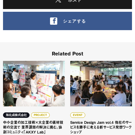
シェアする
Related Post
中小企業の加工技術×大企業の素材技術の交流で 業界課題の解
Service Design Ja
旭化成株式会社
PROJECT
EVENT
中小企業の加工技術×大企業の素材技
Service Design Jam vol.4 他社のサー
術の交流で 業界課題の解決に挑む。協
ビスを勝手に考える新サービス発想ワーク
創コミュニティ「AKXY Lab」
ショップ