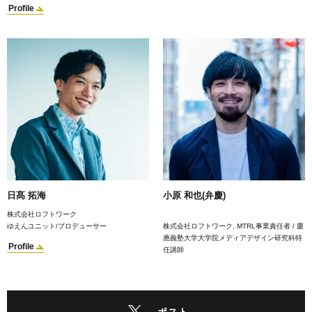
Profile
日髙 拓海
小原 和也(弁慶)
株式会社ロフトワーク
ゆえんユニット/プロデューサー
株式会社ロフトワーク, MTRL事業責任者 / 慶
應義塾大学大学院メディアデザイン研究科特
Profile
任講師
ポスト