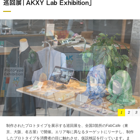
巡回展「AKXY Lab Exhibition」
1
2
3
制作されたプロトタイプを展示する巡回展を、全国3箇所のFabCafe（東
京、大阪、名古屋）で開催。エリア毎に異なるターゲットにリーチし、制作
したプロトタイプを消費者の目に触れさせ、仮説検証を行っています。ま