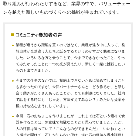
取り組みが行われたりするなど、業界の中で、バリューチェー
ンを越えた新しいものづくりへの挑戦が生まれています。
コミュニティ参加者の声
業種が違うから距離を置くのではなく、業種が違う中に入って、発
想自体が全然違う人たちと話をするというのがすごく勉強になりま
した。いろいろな方と会うことで、今までできなかったこと、やっ
てみたかったことに一つの光が見えたり、新しく一緒に挑戦したい
ものも出てきました。
今までの仕事のなかでは、制約上できないために諦めてしまうこと
も多かったのですが、今回パートナーさんと「どう作るか」と話し
合う動きがたくさんあったことが、とても刺激になりました。社内
で話をする時にも「じゃあ、方法変えてみない？」みたいな提案を
極力持ち込むようにしています。
今回、石のおちょこを作りましたが、これまでは石という素材で食
器を作ることは、無意味で無駄なことだと思っていました。ただ、
人の評価は違っていて「こんなものができるんだ」「いいね」とい
う感想が聞けて。石しか知らない僕は、逆に石の価値を過小評価し