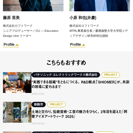
藤原 里美
小原 和也(弁慶)
株式会社ロフトワーク
株式会社ロフトワーク
シニアプロデューサー／CU — Education
MTRL事業責任者／慶應義塾大学大学院メデ
Design Unit リーダー
ィアデザイン研究科特任講師
Profile
Profile
こちらもおすすめ
“実践できる組織”をともにつくる。 R&D拠点「SHIOME
パナソニック エレクトリックワークス株式会社
PROJECT
“実践できる組織”をともにつくる。 R&D拠点「SHIOMER」が、共創
の現場に変わるまで
2026.07.29
土地と交わり、伝統芸術・工芸の魅力をひらく。 2年目を迎え
釧路市
PROJECT
土地と交わり、伝統芸術・工芸の魅力をひらく。 2年目を迎えた『阿
寒アイヌアートウィーク 2025』
2026.06.04