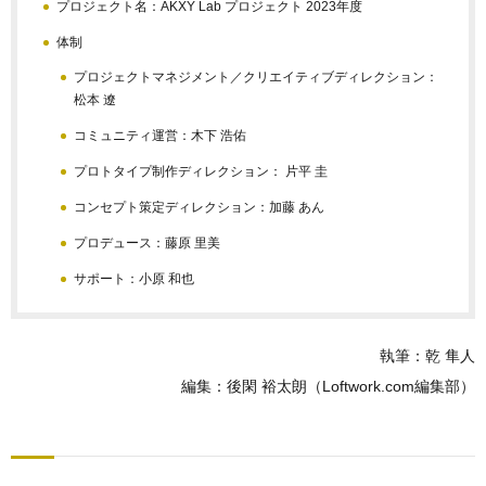
プロジェクト名：AKXY Lab プロジェクト 2023年度
体制
プロジェクトマネジメント／クリエイティブディレクション：
松本 遼
コミュニティ運営：木下 浩佑
プロトタイプ制作ディレクション： 片平 圭
コンセプト策定ディレクション：加藤 あん
プロデュース：藤原 里美
サポート：小原 和也
執筆：乾 隼人
編集：後閑 裕太朗（Loftwork.com編集部）