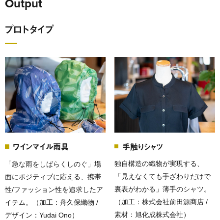
Output
プロトタイプ
手触りシャツ
ワインマイル雨具
独自構造の織物が実現する、
「急な雨をしばらくしのぐ」場
「見えなくても手ざわりだけで
面にポジティブに応える、携帯
裏表がわかる」薄手のシャツ。
性/ファッション性を追求したア
（加工：株式会社前田源商店 /
イテム。（加工：舟久保織物 /
素材：旭化成株式会社）
デザイン：Yudai Ono）