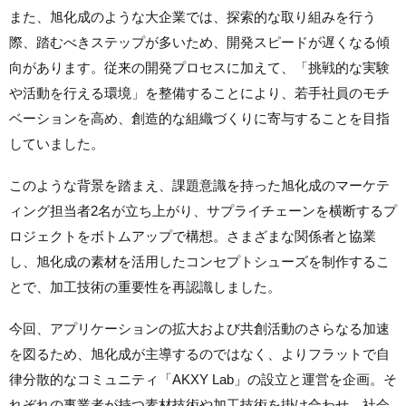
また、旭化成のような大企業では、探索的な取り組みを行う
際、踏むべきステップが多いため、開発スピードが遅くなる傾
向があります。従来の開発プロセスに加えて、「挑戦的な実験
や活動を行える環境」を整備することにより、若手社員のモチ
ベーションを高め、創造的な組織づくりに寄与することを目指
していました。
このような背景を踏まえ、課題意識を持った旭化成のマーケテ
ィング担当者2名が立ち上がり、サプライチェーンを横断するプ
ロジェクトをボトムアップで構想。さまざまな関係者と協業
し、旭化成の素材を活用したコンセプトシューズを制作するこ
とで、加工技術の重要性を再認識しました。
今回、アプリケーションの拡大および共創活動のさらなる加速
を図るため、旭化成が主導するのではなく、よりフラットで自
律分散的なコミュニティ「AKXY Lab」の設立と運営を企画。そ
れぞれの事業者が持つ素材技術や加工技術を掛け合わせ、社会