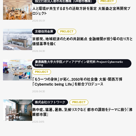
人と環境が共生するまちの活動方針を策定 大阪森之宮再開発
独立行政法人都市再生機構（UR都市機構）
PROJECT
人と環境が共生するまちの活動方針を策定 大阪森之宮再開発プ
ロジェクト
2026.05.01
京都発、地域経済のための共創拠点 金融機関が担う場の在り
京都信用金庫
PROJECT
京都発、地域経済のための共創拠点 金融機関が担う場の在り方と
価値基準を描く
2026.04.30
「もう一つの身体」が拓く、2050年の社会像 大阪・関西万博「Cyb
慶應義塾大学大学院メディアデザイン研究科 Project Cybernetic
being
PROJECT
「もう一つの身体」が拓く、2050年の社会像 大阪・関西万博
「Cybernetic being Life」を総合プロデュース
2026.04.30
熱中症、猛暑、暑熱、気候リスクなど 都市の課題をテーマに
株式会社ロフトワーク
PROJECT
熱中症、猛暑、暑熱、気候リスクなど 都市の課題をテーマに扱う『沸
騰都市展』
2026.04.15