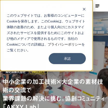
このウェブサイトでは、お客様のコンピューターに
Cookieを保存します。このCookieは、ウェブサイト
体験の改善のため、またより個人向けにカスタマイ
ズされたサービスを提供するためにこのサイトおよ
び他のメディアで使用されるものです。当社の
Cookieについての詳細は、
プライバシーポリシー
を
ご覧ください。
承認
旭化成株式会社
PROJECT
中小企業の加工技術×大企業の素材技
術の交流で
業界課題の解決に挑む。協創コミュニティ
「AKXY Lab」