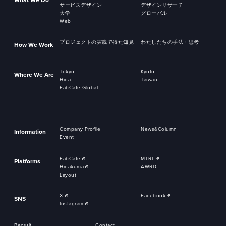
サービスデザイン
デザインリサーチ
大学
グローバル
Web
プロジェクトの実践で得た知見
わたしたちの手法・思考
How We Work
Tokyo
Kyoto
Where We Are
Hida
Taiwan
FabCafe Global
Company Profile
News&Column
Information
Event
FabCafe
MTRL
Platforms
Hidakuma
AWRD
Layout
X
Facebook
SNS
Instagram
Recruit
Contact