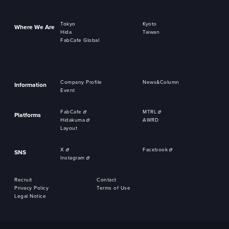
Tokyo
Kyoto
Where We Are
Hida
Taiwan
FabCafe Global
Company Profile
News&Column
Information
Event
FabCafe
MTRL
Platforms
Hidakuma
AWRD
Layout
X
Facebook
SNS
Instagram
Recruit
Contact
Privacy Policy
Terms of Use
Legal Notice