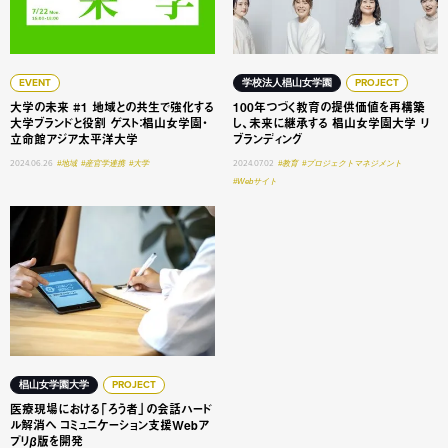
EVENT
学校法人椙山女学園
PROJECT
大学の未来 #1 地域との共生で強化する
100年つづく教育の提供価値を再構築
大学ブランドと役割 ゲスト：椙山女学園・
し、未来に継承する 椙山女学園大学 リ
立命館アジア太平洋大学
ブランディング
2024.06.26
#地域
#産官学連携
#大学
2024.07.02
#教育
#プロジェクトマネジメント
#Webサイト
医療現場における「ろう者」の会話ハードル解消へ コミュニ
椙山女学園大学
PROJECT
医療現場における「ろう者」の会話ハード
ル解消へ コミュニケーション支援Webア
プリβ版を開発