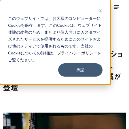
このウェブサイトでは、お客様のコンピューターに
Cookieを保存します。このCookieは、ウェブサイト
体験の改善のため、またより個人向けにカスタマイ
ズされたサービスを提供するためにこのサイトおよ
NEWS
Corporate
,
Topics
2025.02.19
び他のメディアで使用されるものです。当社の
金沢市にあるビジネスインキュベーショ
Cookieについての詳細は、
プライバシーポリシー
を
ご覧ください。
ン施設が主催するトークイベントに、
承認
クリエイティブディレクターの䂖井誠が
登壇