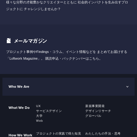
様々な分野の才能豊かなクリエイターとともに
社会的インパクトを生み出すプロ
ジェクトに
チャレンジしませんか？
メールマガジン
プロジェクト事例やFindings・コラム、イベント情報などを
まとめてお届けする
「Loftwork Magazine」。
購読申込・バックナンバーはこちら。
Who We Are
UX
新規事業開発
What We Do
サービスデザイン
デザインリサーチ
大学
グローバル
Web
プロジェクトの実践で得た知見
わたしたちの手法・思考
How We Work