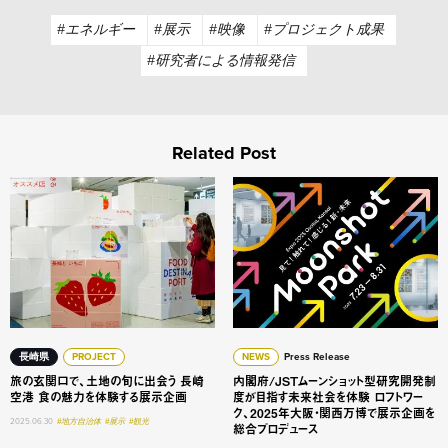
#エネルギー
#展示
#映像
#プロジェクト成果
#研究者による情報発信
Related Post
旅の玄関口で、土地の旬に出会う 長崎空港 食の魅力を体験
内閣府/JSTムーンショット
長崎県
PROJECT
NEWS
Press Release
旅の玄関口で、土地の旬に出会う 長崎
内閣府/JSTムーンショット型研究開発制
空港 食の魅力を体験する展示企画
度が目指す未来社会を体験 ロフトワー
ク、2025年大阪・関西万博で展示企画を
2025.06.30
#地方自治体
#展示
#観光
総合プロデュース