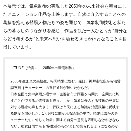
本展示では、気象制御の実現した2050年の未来社会を舞台にし
たアニメーション作品を上映します。自然に介入することへの
葛藤を抱える登場人物たちの姿を通じて、気象制御技術と私た
ちの暮らしのつながりを感じ、作品を観た一人ひとりが“自分な
らどう考えるか”と未来へ思いを馳せるきっかけとなることを目
指しています。
『TUNE（治雲） ― 2050年の豪雨制御』
2035年生まれの高校生、松岡晴陽は悩む。先日、神戸市役所から治雲
調整員［チューナー］の選任通知が届いたからだ。
日本全国で集中豪雨が増す中、主要都市は雨量を時間的・空間的に均
すことができる治雲技術を導入。しかし気象に介入する技術の発展に
対する懸念の声も大きく、行政は市民による熟議を治雲政策に反映す
る制度を開始した。1カ月後に開かれる議論の場で、晴陽はほかのチ
ューナーたちに対して治雲に関する自分の意見を表明しなければなら
ない。彼女は雨すらも“多数派のもの”として操られるようになるのが