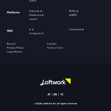
Event
FabCafe
MTRL
Platforms
Hidakuma
AWRD
Layout
X
Facebook
SNS
Instagram
Recruit
Contact
Privacy Policy
Terms of Use
Legal Notice
JP
EN
TC
©2026 Loftwork Inc. All rights reserved