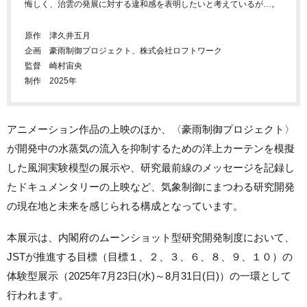
悔しく、治雲の発展に対する違和感を表明したいと考えているが…。
原作 津久井五月
企画 豪雨制御プロジェクト、株式会社ロフトワーク
監督 崎村宙央
制作 2025年
アニメーション作品の上映のほか、〈豪雨制御プロジェクト〉
が開発中の水蒸気の流入を抑制するための洋上カーテンを模擬
した風洞実験模型の展示や、研究最前線のメッセージを記録し
たドキュメンタリーの上映など、気象制御にまつわる研究開発
の現在地と未来を感じられる構成となっています。
本展示は、内閣府のムーンショット型研究開発制度において、
JSTが推進する目標（目標１、２、３、６、８、９、１０）の
体験型展示（2025年7月23日(水)～8月31日(日)）の一環として
行われます。