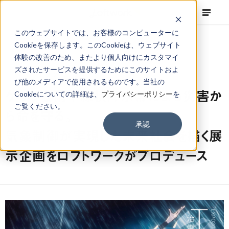
このウェブサイトでは、お客様のコンピューターに
Cookieを保存します。このCookieは、ウェブサイト
体験の改善のため、またより個人向けにカスタマイ
ズされたサービスを提供するためにこのサイトおよ
NEWS
2025.07.22
び他のメディアで使用されるものです。当社の
ゲリラ豪雨や線状降水帯による災害か
Cookieについての詳細は、
プライバシーポリシー
を
ご覧ください。
ら命を守る。
承認
気象制御が実現した未来社会を描く展
示企画をロフトワークがプロデュース