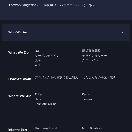
「Loftwork Magazine」。
購読申込・バックナンバーはこちら。
Who We Are
UX
新規事業開発
What We Do
サービスデザイン
デザインリサーチ
大学
グローバル
Web
プロジェクトの実践で得た知見
わたしたちの手法・思考
How We Work
Tokyo
Kyoto
Where We Are
Hida
Taiwan
FabCafe Global
Company Profile
News&Column
Information