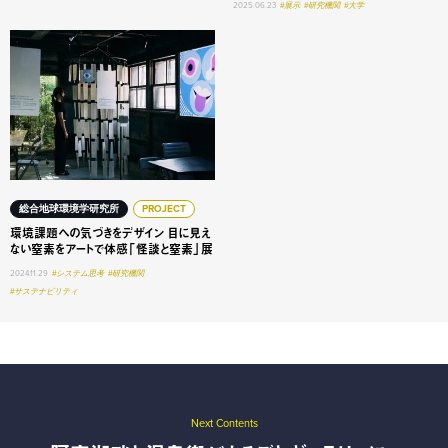
2025.06.23
#展示
#研究機関
#大学
環境課題への気づきをデザイン 目に見えない窒素をアート
総合地球環境学研究所
PROJECT
環境課題への気づきをデザイン 目に見え
ない窒素をアートで体感「怪談と窒素」展
2024.11.29
#システム思考
#研究機関
#サステナビリティ
Next Contents