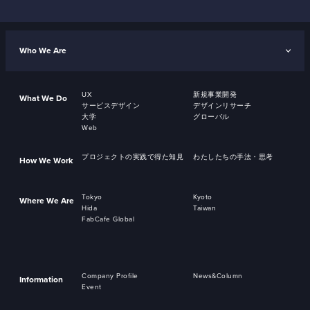
Who We Are
UX
新規事業開発
What We Do
サービスデザイン
デザインリサーチ
大学
グローバル
Web
プロジェクトの実践で得た知見
わたしたちの手法・思考
How We Work
Tokyo
Kyoto
Where We Are
Hida
Taiwan
FabCafe Global
Company Profile
News&Column
Information
Event