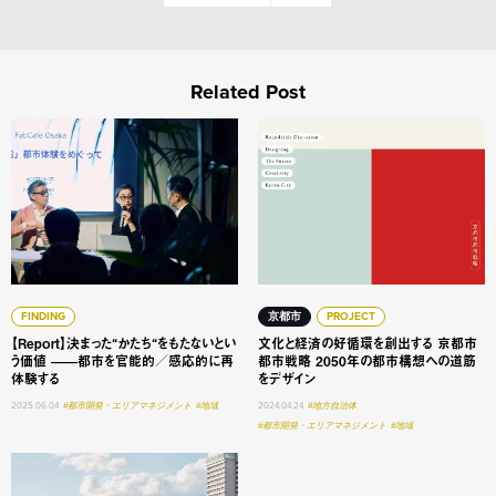
Related Post
【Report】決まった“かたち“をもたないという価値 ——
文化と経済の好循環を創出する
FINDING
京都市
PROJECT
【Report】決まった“かたち“をもたないとい
文化と経済の好循環を創出する 京都市
う価値 ——都市を官能的／感応的に再
都市戦略 2050年の都市構想への道筋
体験する
をデザイン
2025.06.04
#都市開発・エリアマネジメント
#地域
2024.04.24
#地方自治体
#都市開発・エリアマネジメント
#地域
生態系と共存する都市デザインとは 大阪城東部地区フィール