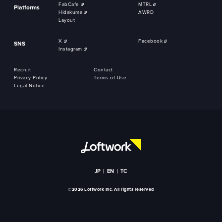
FabCafe
MTRL
Platforms
Hidakuma
AWRD
Layout
X
Facebook
SNS
Instagram
Recruit
Contact
Privacy Policy
Terms of Use
Legal Notice
JP
EN
TC
©2026 Loftwork Inc. All rights reserved