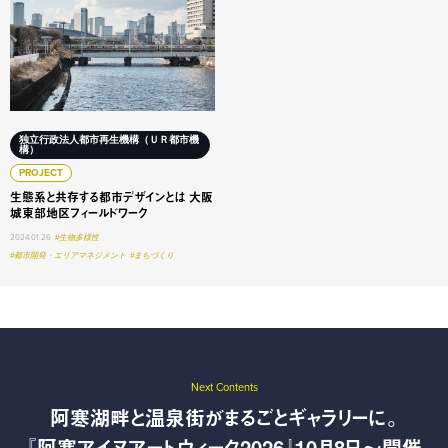
独立行政法人都市再生機構（ＵＲ都市機
構）
PROJECT
生態系と共存する都市デザインとは 大阪
城東部地区フィールドワーク
2024.01.26
#生物多様性
#都市開発・エリアマネジメント
#まちづくり
Next Contents
阿寒湖畔と温泉街がまるごとギャラリーに。
『阿寒アイヌアートウィーク2026』10月8日〜開催