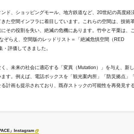
ンド、ショッピングモール、地方鉄道など、20世紀の高度経
てきた空間インフラに着目しています。これらの空間は、技術
速にその役割を失い、絶滅の危機にあります。竹中と平栗は、
」になぞらえ、空間版のレッドリスト＝「絶滅危惧空間（RED
収集・評価してきました。
、未来の社会に適応する「変異（Mutation）」を与え、新
います。例えば、電話ボックスを「観光案内所」「防災拠点」
せる計画も提示されており、既存ストックの可能性を再発見す
PACE」Instagram