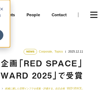
Events
People
Contact
向
NEWS
Corporate
,
Topics
2025.12.11
画「RED SPACE」
AWARD 2025」で受賞
絶滅に瀕した空間インフラを収集・評価する。自主企画「RED SPACE…