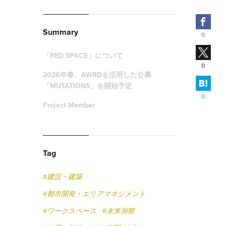
Fac
Summary
0
X
「RED SPACE」について
0
2026年春、AWRDを活用した公募
はて
「MUTATIONS」を開始予定
0
Project Member
Tag
#建設・建築
#都市開発・エリアマネジメント
#ワークスペース
#未来洞察