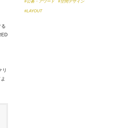
#公募・アワード
#空間デザイン
#LAYOUT
する
ED
クリ
てよ