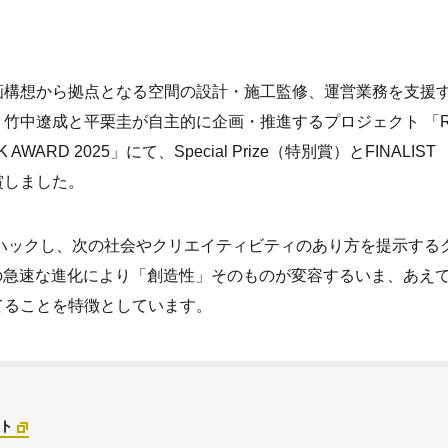
画構想から拠点となる空間の設計・施工監修、運営業務を支援
ー、竹中遼成と平栗圭が自主的に企画・推進するプロジェクト 「R
AWARD 2025」にて、Special Prize（特別賞）とFINALIST
受賞しました。
をハックし、次の社会やクリエイティビティのあり方を提示する
の急速な進化により「創造性」そのものが変容するいま、あえ
てることを特徴としています。
イト