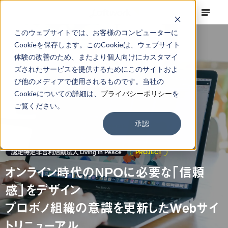
このウェブサイトでは、お客様のコンピューターに
Cookieを保存します。このCookieは、ウェブサイト
体験の改善のため、またより個人向けにカスタマイ
ズされたサービスを提供するためにこのサイトおよ
び他のメディアで使用されるものです。当社の
Cookieについての詳細は、
プライバシーポリシー
を
ご覧ください。
承認
認定特定非営利活動法人 Living in Peace
PROJECT
オンライン時代のNPOに必要な「信頼
感」をデザイン
プロボノ組織の意識を更新したWebサイ
トリニューアル