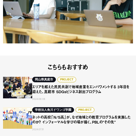
こちらもおすすめ
エリアを超えた民民共創で地域産業をエンパワメントする 3年
岡山県真庭市
PROJECT
エリアを超えた民民共創で地域産業をエンパワメントする 3年目を
迎えた、真庭市 SDGsビジネス創出プログラム
2024.08.08
ネットの高校「N/S高」が、なぜ地域との教育プログラムを実
学校法人角川ドワンゴ学園
PROJECT
ネットの高校「N/S高」が、なぜ地域との教育プログラムを実施した
のか？ インフォーマルな学びの場が描く、PBLの“その先”
2024.07.31