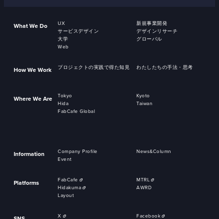
UX
新規事業開発
What We Do
サービスデザイン
デザインリサーチ
大学
グローバル
Web
プロジェクトの実践で得た知見
わたしたちの手法・思考
How We Work
Tokyo
Kyoto
Where We Are
Hida
Taiwan
FabCafe Global
Company Profile
News&Column
Information
Event
FabCafe
MTRL
Platforms
Hidakuma
AWRD
Layout
X
Facebook
SNS