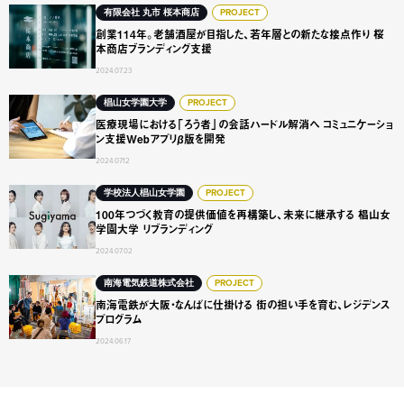
創業114年。老舗酒屋が目指した、若年層との新たな接点作
有限会社 丸市 桜本商店
PROJECT
創業114年。老舗酒屋が目指した、若年層との新たな接点作り 桜
本商店ブランディング支援
2024.07.23
医療現場における「ろう者」の会話ハードル解消へ コミュニ
椙山女学園大学
PROJECT
医療現場における「ろう者」の会話ハードル解消へ コミュニケーショ
ン支援Webアプリβ版を開発
2024.07.12
100年つづく教育の提供価値を再構築し、未来に継承する 椙
学校法人椙山女学園
PROJECT
100年つづく教育の提供価値を再構築し、未来に継承する 椙山女
学園大学 リブランディング
2024.07.02
南海電鉄が大阪・なんばに仕掛ける 街の担い手を育む、レジ
南海電気鉄道株式会社
PROJECT
南海電鉄が大阪・なんばに仕掛ける 街の担い手を育む、レジデンス
プログラム
2024.06.17