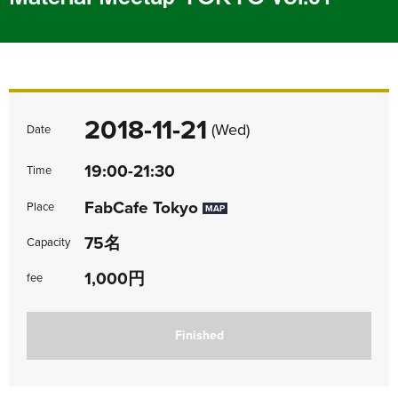
2018-11-21
(Wed)
Date
19:00-21:30
Time
FabCafe Tokyo
Place
MAP
75名
Capacity
1,000円
fee
Finished