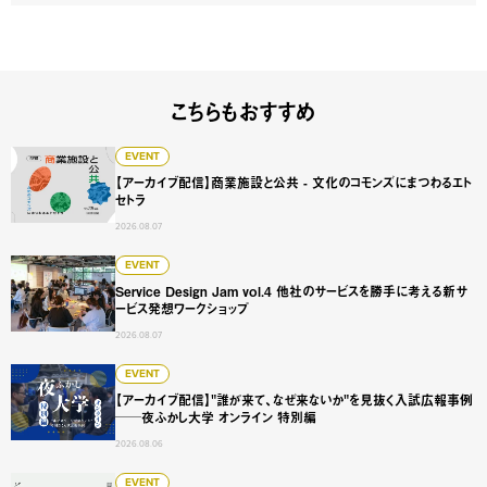
こちらもおすすめ
【アーカイブ配信】商業施設と公共 - 文化のコモンズにまつ
EVENT
【アーカイブ配信】商業施設と公共 - 文化のコモンズにまつわるエト
セトラ
2026.08.07
Service Design Jam vol.4 他社のサービスを勝手に
EVENT
Service Design Jam vol.4 他社のサービスを勝手に考える新サ
ービス発想ワークショップ
2026.08.07
【アーカイブ配信】"誰が来て、なぜ来ないか"を見抜く入試広
EVENT
【アーカイブ配信】"誰が来て、なぜ来ないか"を見抜く入試広報事例
──夜ふかし大学 オンライン 特別編
2026.08.06
【アーカイブ配信】ひらくの設計図#3 見えない価値をどう
EVENT