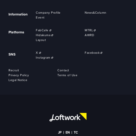
Company Profile
News&Column
Information
Event
FabCafe
MTRL
Platforms
Hidakuma
AWRD
Layout
X
Facebook
SNS
Instagram
Recruit
Contact
Privacy Policy
Terms of Use
Legal Notice
JP
EN
TC