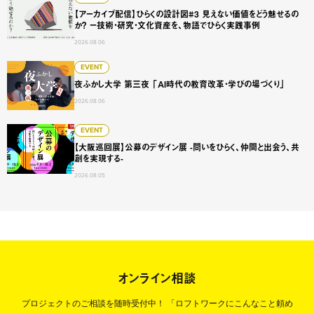
【アーカイブ配信】ひらくの設計図#3 見えない価値をどう魅せるの
か？ ー技術・研究・文化資産を、物語でひらく実践事例
2026.08.06
夜ふかし大学 第三夜 「AI時代の教育改革・学びの場づくり
EVENT
夜ふかし大学 第三夜 「AI時代の教育改革・学びの場づくり」
2026.08.06
【大阪巡回展】公募のデザイン展 -問いをひらく、仲間と出会
EVENT
【大阪巡回展】公募のデザイン展 -問いをひらく、仲間と出会う、共
創を実現する-
2026.08.05
オンライン相談
プロジェクトのご相談を随時受付中！
「ロフトワークにこんなこと頼め