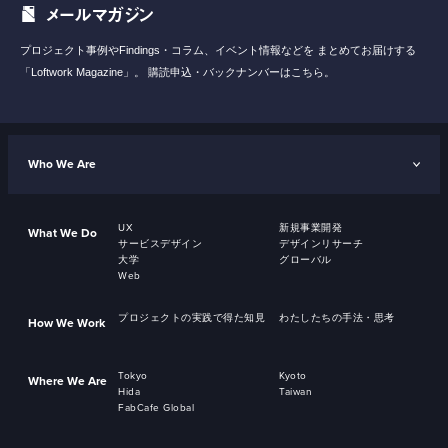
メールマガジン
プロジェクト事例やFindings・コラム、イベント情報などを
まとめてお届けする
「Loftwork Magazine」。
購読申込・バックナンバーはこちら。
Who We Are
UX
新規事業開発
What We Do
サービスデザイン
デザインリサーチ
大学
グローバル
Web
プロジェクトの実践で得た知見
わたしたちの手法・思考
How We Work
Tokyo
Kyoto
Where We Are
Hida
Taiwan
FabCafe Global