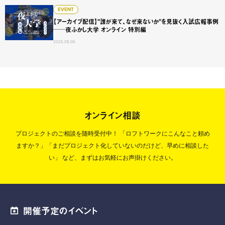
【アーカイブ配信】"誰が来て、なぜ来ないか"を見抜く入試広
EVENT
【アーカイブ配信】"誰が来て、なぜ来ないか"を見抜く入試広報事例
──夜ふかし大学 オンライン 特別編
2026.08.06
オンライン相談
プロジェクトのご相談を随時受付中！
「ロフトワークにこんなこと頼め
ますか？」「まだプロジェクト化していないのだけど、早めに相談した
い」
など、まずはお気軽にお声掛けください。
開催予定のイベント