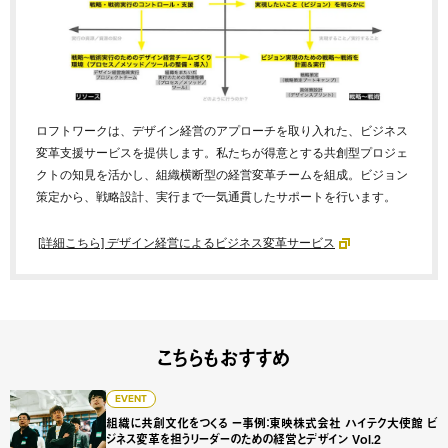
ロフトワークは、デザイン経営のアプローチを取り入れた、ビジネス
変革支援サービスを提供します。私たちが得意とする共創型プロジェ
クトの知見を活かし、組織横断型の経営変革チームを組成。ビジョン
策定から、戦略設計、実行まで一気通貫したサポートを行います。
[詳細こちら] デザイン経営によるビジネス変革サービス
こちらもおすすめ
組織に共創文化をつくる ー事例：東映株式会社 ハイテク大使館
EVENT
組織に共創文化をつくる ー事例：東映株式会社 ハイテク大使館 ビ
ジネス変革を担うリーダーのための経営とデザイン Vol.2