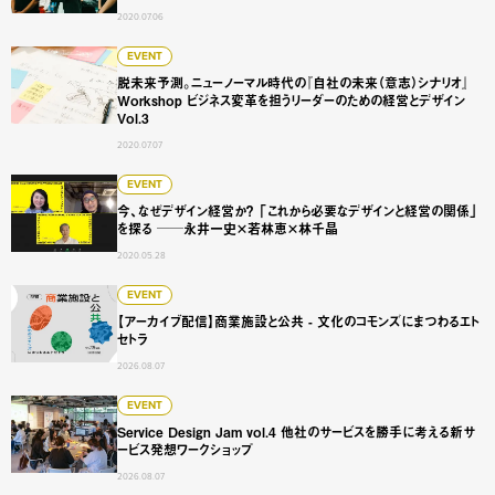
2020.07.06
脱未来予測。ニューノーマル時代の『自社の未来（意志）シナリオ
EVENT
脱未来予測。ニューノーマル時代の『自社の未来（意志）シナリオ』
Workshop ビジネス変革を担うリーダーのための経営とデザイン
Vol.3
2020.07.07
今、なぜデザイン経営か？ 「これから必要なデザインと経営の
EVENT
今、なぜデザイン経営か？ 「これから必要なデザインと経営の関係」
を探る ──永井一史×若林恵×林千晶
2020.05.28
【アーカイブ配信】商業施設と公共 - 文化のコモンズにまつ
EVENT
【アーカイブ配信】商業施設と公共 - 文化のコモンズにまつわるエト
セトラ
2026.08.07
Service Design Jam vol.4 他社のサービスを勝手に
EVENT
Service Design Jam vol.4 他社のサービスを勝手に考える新サ
ービス発想ワークショップ
2026.08.07