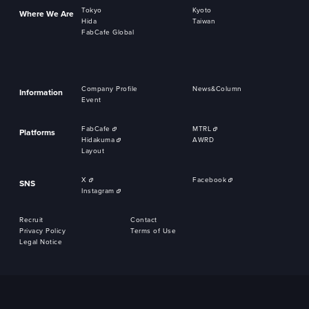
Tokyo
Kyoto
Where We Are
Hida
Taiwan
FabCafe Global
Company Profile
News&Column
Information
Event
FabCafe
MTRL
Platforms
Hidakuma
AWRD
Layout
X
Facebook
SNS
Instagram
Recruit
Contact
Privacy Policy
Terms of Use
Legal Notice