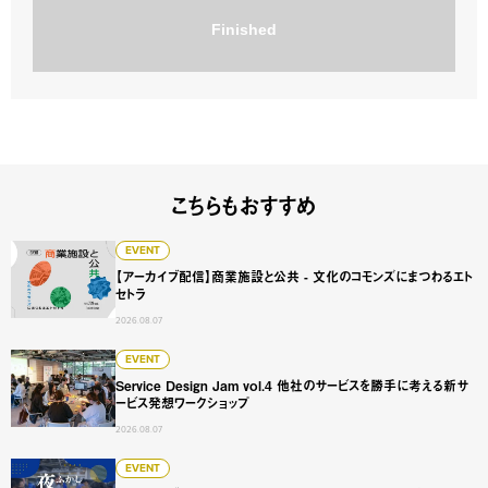
Finished
こちらもおすすめ
【アーカイブ配信】商業施設と公共 - 文化のコモンズにまつ
EVENT
【アーカイブ配信】商業施設と公共 - 文化のコモンズにまつわるエト
セトラ
2026.08.07
Service Design Jam vol.4 他社のサービスを勝手に
EVENT
Service Design Jam vol.4 他社のサービスを勝手に考える新サ
ービス発想ワークショップ
2026.08.07
【アーカイブ配信】"誰が来て、なぜ来ないか"を見抜く入試広
EVENT