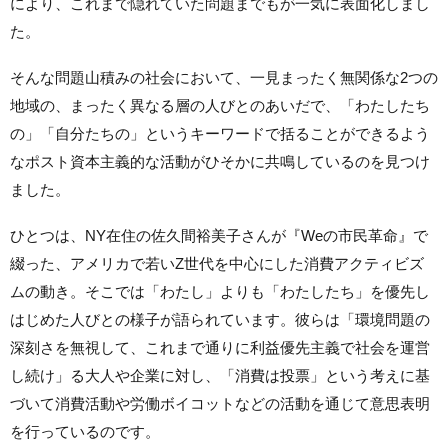
により、これまで隠れていた問題までもが一気に表面化しまし
た。
そんな問題山積みの社会において、一見まったく無関係な2つの
地域の、まったく異なる層の人びとのあいだで、「わたしたち
の」「自分たちの」というキーワードで括ることができるよう
なポスト資本主義的な活動がひそかに共鳴しているのを見つけ
ました。
ひとつは、NY在住の佐久間裕美子さんが『Weの市民革命』で
綴った、アメリカで若いZ世代を中心にした消費アクティビズ
ムの動き。そこでは「わたし」よりも「わたしたち」を優先し
はじめた人びとの様子が語られています。彼らは「環境問題の
深刻さを無視して、これまで通りに利益優先主義で社会を運営
し続け」る大人や企業に対し、「消費は投票」という考えに基
づいて消費活動や労働ボイコットなどの活動を通じて意思表明
を行っているのです。