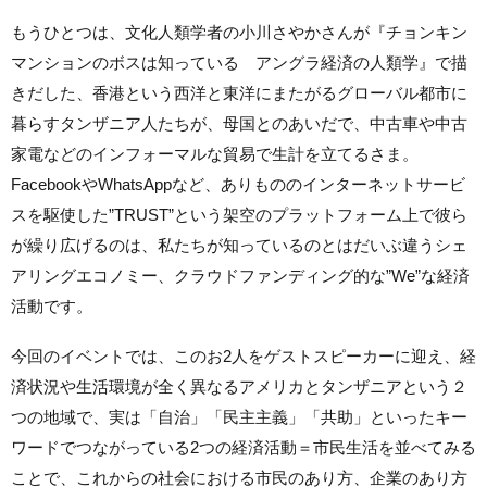
もうひとつは、文化人類学者の小川さやかさんが『チョンキン
マンションのボスは知っている アングラ経済の人類学』で描
きだした、香港という西洋と東洋にまたがるグローバル都市に
暮らすタンザニア人たちが、母国とのあいだで、中古車や中古
家電などのインフォーマルな貿易で生計を立てるさま。
FacebookやWhatsAppなど、ありもののインターネットサービ
スを駆使した”TRUST”という架空のプラットフォーム上で彼ら
が繰り広げるのは、私たちが知っているのとはだいぶ違うシェ
アリングエコノミー、クラウドファンディング的な”We”な経済
活動です。
今回のイベントでは、このお2人をゲストスピーカーに迎え、経
済状況や生活環境が全く異なるアメリカとタンザニアという２
つの地域で、実は「自治」「民主主義」「共助」といったキー
ワードでつながっている2つの経済活動＝市民生活を並べてみる
ことで、これからの社会における市民のあり方、企業のあり方