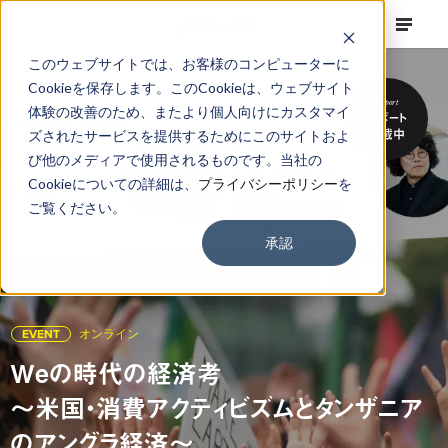
このウェブサイトでは、お客様のコンピューターに
Cookieを保存します。このCookieは、ウェブサイト
Report
体験の改善のため、またより個人向けにカスタマイ
レポート
掲載中
ズされたサービスを提供するためにこのサイトおよ
び他のメディアで使用されるものです。当社の
Cookieについての詳細は、
プライバシーポリシー
を
ご覧ください。
承認
EVENT
オンライン
Weの時代の経済考
〜米国・消費アクティビズムとタンザニア
のアングラ経済〜