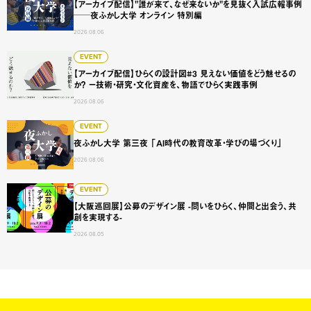
【アーカイブ配信】"誰が来て、なぜ来ないか"を見抜く入試広報事例
──夜ふかし大学 オンライン 特別編
2026.08.06
【アーカイブ配信】ひらくの設計図#3 見えない価値をどう
EVENT
【アーカイブ配信】ひらくの設計図#3 見えない価値をどう魅せるの
か？ ー技術・研究・文化資産を、物語でひらく実践事例
2026.08.06
夜ふかし大学 第三夜 「AI時代の教育改革・学びの場づくり
EVENT
夜ふかし大学 第三夜 「AI時代の教育改革・学びの場づくり」
2026.08.06
【大阪巡回展】公募のデザイン展 -問いをひらく、仲間と出会
EVENT
【大阪巡回展】公募のデザイン展 -問いをひらく、仲間と出会う、共
創を実現する-
2026.08.05