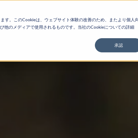
About
Service
Work
Findings
します。このCookieは、ウェブサイト体験の改善のため、またより個人
他のメディアで使用されるものです。当社のCookieについての詳細
承認