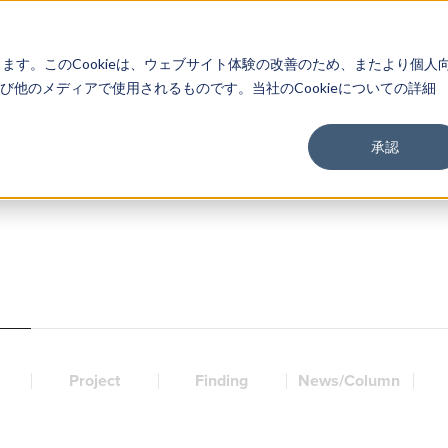
About
Service
Work
Findings
します。このCookieは、ウェブサイト体験の改善のため、またより個人
他のメディアで使用されるものです。当社のCookieについての詳細
承認
Project
Finding
News/Column