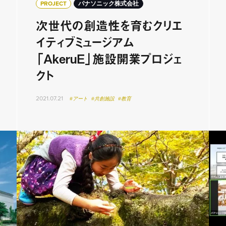
PROJECT
パナソニック株式会社
次世代の創造性を育むクリエ
イティブミュージアム
「AkeruE」施設開業プロジェ
クト
2021.07.21
#アート
#共創施設
#教育