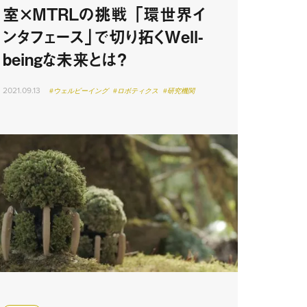
室×MTRLの挑戦 「環世界イ
ンタフェース」で切り拓くWell-
beingな未来とは？
2021.09.13
#ウェルビーイング
#ロボティクス
#研究機関