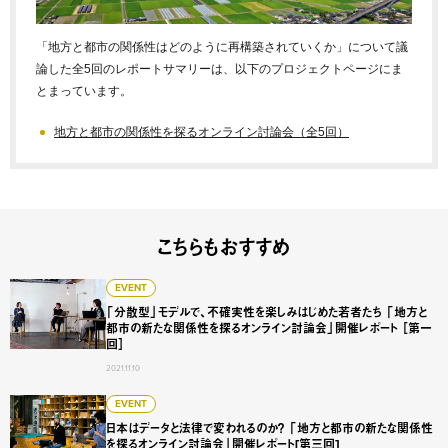
「地方と都市の関係性はどのように再構築されていくか」について議
論した全5回のレポートサマリーは、以下のプロジェクトページにま
とまっています。
地方と都市の関係性を探るオンライン討論会（全5回）
こちらもおすすめ
「分散型」モデルで、不確実性を楽しみはじめた若者たち 「
EVENT
「分散型」モデルで、不確実性を楽しみはじめた若者たち 「地方と
都市の新たな関係性を探るオンライン討論会」開催レポート ［第一
回］
2021.11.10
日本はデータと法律で変われるのか？ 「地方と都市の新たな
EVENT
日本はデータと法律で変われるのか？ 「地方と都市の新たな関係性
を探るオンライン討論会」開催レポート[第三回]