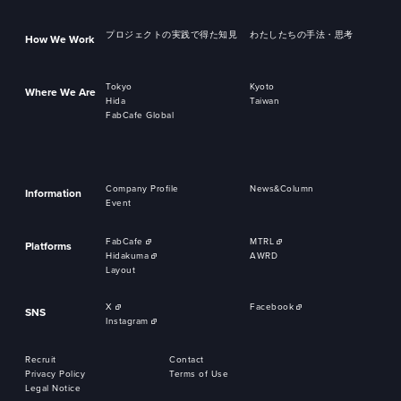
プロジェクトの実践で得た知見
わたしたちの手法・思考
How We Work
Tokyo
Kyoto
Where We Are
Hida
Taiwan
FabCafe Global
Company Profile
News&Column
Information
Event
FabCafe
MTRL
Platforms
Hidakuma
AWRD
Layout
X
Facebook
SNS
Instagram
Recruit
Contact
Privacy Policy
Terms of Use
Legal Notice