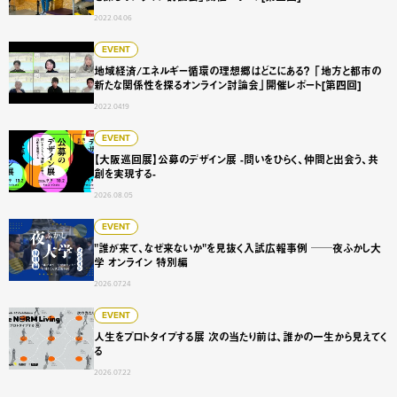
2022.04.06
地域経済/エネルギー循環の理想郷はどこにある？ 「地方と
EVENT
地域経済/エネルギー循環の理想郷はどこにある？ 「地方と都市の
新たな関係性を探るオンライン討論会」開催レポート[第四回]
2022.04.19
【大阪巡回展】公募のデザイン展 -問いをひらく、仲間と出会
EVENT
【大阪巡回展】公募のデザイン展 -問いをひらく、仲間と出会う、共
創を実現する-
2026.08.05
"誰が来て、なぜ来ないか"を見抜く入試広報事例 ──夜ふかし
EVENT
"誰が来て、なぜ来ないか"を見抜く入試広報事例 ──夜ふかし大
学 オンライン 特別編
2026.07.24
人生をプロトタイプする展 次の当たり前は、誰かの一生から
EVENT
人生をプロトタイプする展 次の当たり前は、誰かの一生から見えてく
る
2026.07.22