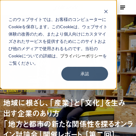
このウェブサイトでは、お客様のコンピューターに
Cookieを保存します。このCookieは、ウェブサイト
体験の改善のため、またより個人向けにカスタマイ
ズされたサービスを提供するためにこのサイトおよ
び他のメディアで使用されるものです。当社の
Cookieについての詳細は、
プライバシーポリシー
を
ご覧ください。
承認
EVENT
Report
地域に根ざし、「産業」と「文化」を生み
出す企業のあり方
「地方と都市の新たな関係性を探るオンラ
イン討論会」開催レポート ［第二回］