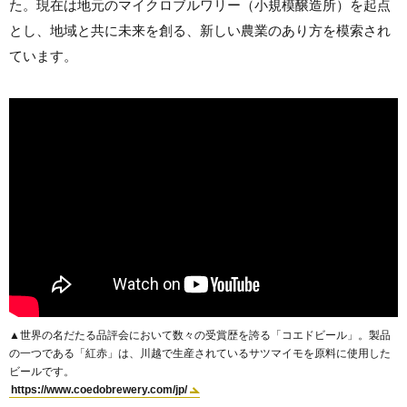
た。現在は地元のマイクロブルワリー（小規模醸造所）を起点
とし、地域と共に未来を創る、新しい農業のあり方を模索され
ています。
▲世界の名だたる品評会において数々の受賞歴を誇る「コエドビール」。製品
の一つである「紅赤」は、川越で生産されているサツマイモを原料に使用した
ビールです。
https://www.coedobrewery.com/jp/