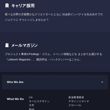
キャリア採用
様々な分野の才能豊かなクリエイターとともに
社会的インパクトを生み出すプロ
ジェクトに
チャレンジしませんか？
メールマガジン
プロジェクト事例やFindings・コラム、イベント情報などを
まとめてお届けする
「Loftwork Magazine」。
購読申込・バックナンバーはこちら。
Who We Are
UX
新規事業開発
What We Do
サービスデザイン
デザインリサーチ
大学
グローバル
Web