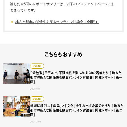
論した全5回のレポートサマリーは、以下のプロジェクトページにま
とまっています。
地方と都市の関係性を探るオンライン討論会（全5回）
こちらもおすすめ
「分散型」モデルで、不確実性を楽しみはじめた若者たち 「
EVENT
「分散型」モデルで、不確実性を楽しみはじめた若者たち 「地方と
都市の新たな関係性を探るオンライン討論会」開催レポート ［第一
回］
2021.11.10
地域に根ざし、「産業」と「文化」を生み出す企業のあり方 
EVENT
地域に根ざし、「産業」と「文化」を生み出す企業のあり方 「地方と
都市の新たな関係性を探るオンライン討論会」開催レポート ［第二
回］
2021.12.03