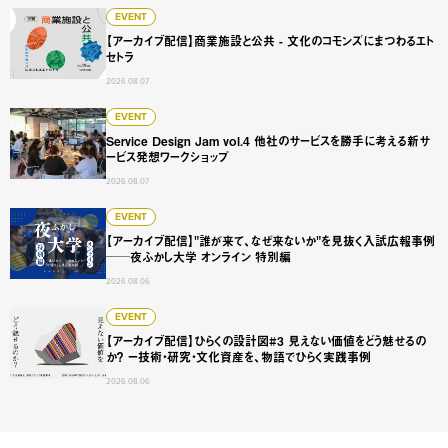
【アーカイブ配信】商業施設と公共 - 文化のコモンズにまつ
EVENT
【アーカイブ配信】商業施設と公共 - 文化のコモンズにまつわるエト
セトラ
2026.08.07
Service Design Jam vol.4 他社のサービスを勝手に
EVENT
Service Design Jam vol.4 他社のサービスを勝手に考える新サ
ービス発想ワークショップ
2026.08.07
【アーカイブ配信】"誰が来て、なぜ来ないか"を見抜く入試広
EVENT
【アーカイブ配信】"誰が来て、なぜ来ないか"を見抜く入試広報事例
──夜ふかし大学 オンライン 特別編
2026.08.06
【アーカイブ配信】ひらくの設計図#3 見えない価値をどう
EVENT
【アーカイブ配信】ひらくの設計図#3 見えない価値をどう魅せるの
か？ ー技術・研究・文化資産を、物語でひらく実践事例
2026.08.06