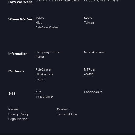
プロジェクトの実践で得た知見
わたしたちの手法・思考
How We Work
Tokyo
Kyoto
Where We Are
Hida
Taiwan
FabCafe Global
Company Profile
News&Column
Information
Event
FabCafe
MTRL
Platforms
Hidakuma
AWRD
Layout
X
Facebook
SNS
Instagram
Recruit
Contact
Privacy Policy
Terms of Use
Legal Notice