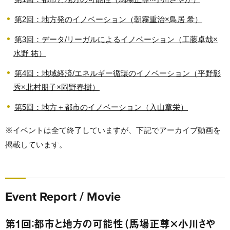
第2回：地方発のイノベーション（朝霧重治×鳥居 希）
第3回：データ/リーガルによるイノベーション（工藤卓哉×
水野 祐）
第4回：地域経済/エネルギー循環のイノベーション（平野彰
秀×北村朋子×岡野春樹）
第5回：地方＋都市のイノベーション（入山章栄）
※イベントは全て終了していますが、下記でアーカイブ動画を
掲載しています。
Event Report / Movie
第1回：都市と地方の可能性（馬場正尊×小川さや