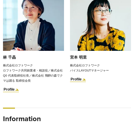
林 千晶
宮本 明里
株式会社ロフトワーク
株式会社ロフトワーク
ロフトワーク共同創業者・相談役／株式会社
バイスLAYOUTマネージャー
Q0 代表取締役社長／株式会社 飛騨の森でク
Profile
マは踊る 取締役会長
Profile
Information