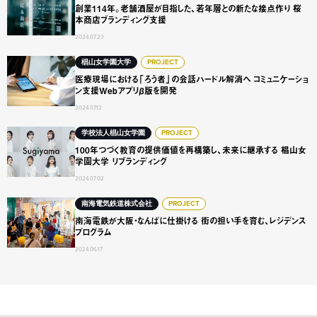
創業114年。老舗酒屋が目指した、若年層との新たな接点作り 桜
本商店ブランディング支援
2024.07.23
医療現場における「ろう者」の会話ハードル解消へ コミュニ
椙山女学園大学
PROJECT
医療現場における「ろう者」の会話ハードル解消へ コミュニケーショ
ン支援Webアプリβ版を開発
2024.07.12
100年つづく教育の提供価値を再構築し、未来に継承する 椙
学校法人椙山女学園
PROJECT
100年つづく教育の提供価値を再構築し、未来に継承する 椙山女
学園大学 リブランディング
2024.07.02
南海電鉄が大阪・なんばに仕掛ける 街の担い手を育む、レジ
南海電気鉄道株式会社
PROJECT
南海電鉄が大阪・なんばに仕掛ける 街の担い手を育む、レジデンス
プログラム
2024.06.17