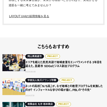
目標とする未来像を描き、未来から現在へとさかのぼり、実現させる
道筋を一緒に考えてみませんか？
LAYOUT Unitの採用情報を見る
こちらもおすすめ
エリアを超えた民民共創で地域産業をエンパワメントする 3年
岡山県真庭市
PROJECT
エリアを超えた民民共創で地域産業をエンパワメントする 3年目を
迎えた、真庭市 SDGsビジネス創出プログラム
2024.08.08
ネットの高校「N/S高」が、なぜ地域との教育プログラムを実
学校法人角川ドワンゴ学園
PROJECT
ネットの高校「N/S高」が、なぜ地域との教育プログラムを実施した
のか？ インフォーマルな学びの場が描く、PBLの“その先”
2024.07.31
創業114年。老舗酒屋が目指した、若年層との新たな接点作
有限会社 丸市 桜本商店
PROJECT