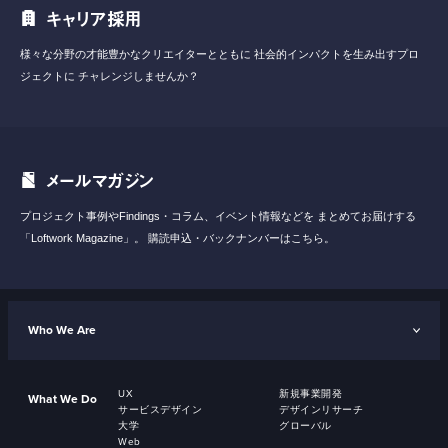
キャリア採用
様々な分野の才能豊かなクリエイターとともに
社会的インパクトを生み出すプロ
ジェクトに
チャレンジしませんか？
メールマガジン
プロジェクト事例やFindings・コラム、イベント情報などを
まとめてお届けする
「Loftwork Magazine」。
購読申込・バックナンバーはこちら。
Who We Are
UX
新規事業開発
What We Do
サービスデザイン
デザインリサーチ
大学
グローバル
Web