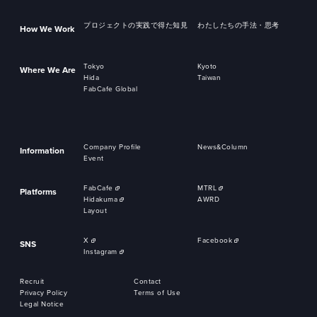
プロジェクトの実践で得た知見
わたしたちの手法・思考
How We Work
Tokyo
Kyoto
Where We Are
Hida
Taiwan
FabCafe Global
Company Profile
News&Column
Information
Event
FabCafe
MTRL
Platforms
Hidakuma
AWRD
Layout
X
Facebook
SNS
Instagram
Recruit
Contact
Privacy Policy
Terms of Use
Legal Notice