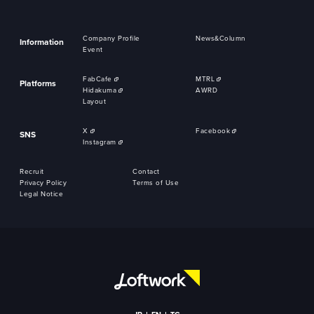
Company Profile
News&Column
Information
Event
FabCafe
MTRL
Platforms
Hidakuma
AWRD
Layout
X
Facebook
SNS
Instagram
Recruit
Contact
Privacy Policy
Terms of Use
Legal Notice