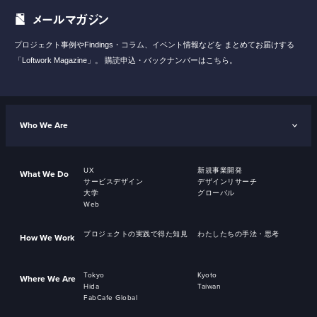
メールマガジン
プロジェクト事例やFindings・コラム、イベント情報などを
まとめてお届けする
「Loftwork Magazine」。
購読申込・バックナンバーはこちら。
Who We Are
UX
新規事業開発
What We Do
サービスデザイン
デザインリサーチ
大学
グローバル
Web
プロジェクトの実践で得た知見
わたしたちの手法・思考
How We Work
Tokyo
Kyoto
Where We Are
Hida
Taiwan
FabCafe Global