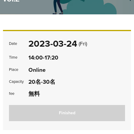
2023-03-24
(Fri)
Date
14:00-17:20
Time
Online
Place
20名-30名
Capacity
無料
fee
Finished