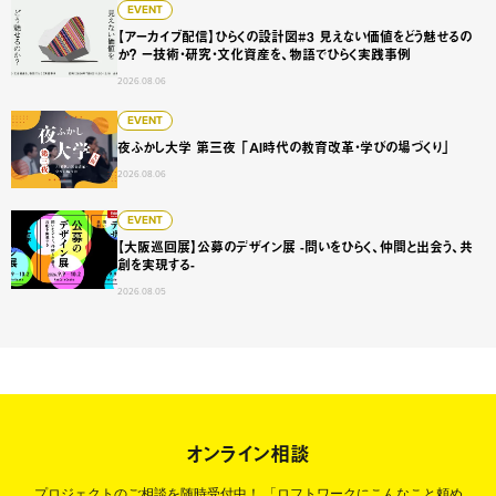
【アーカイブ配信】ひらくの設計図#3 見えない価値をどう
EVENT
【アーカイブ配信】ひらくの設計図#3 見えない価値をどう魅せるの
か？ ー技術・研究・文化資産を、物語でひらく実践事例
2026.08.06
夜ふかし大学 第三夜 「AI時代の教育改革・学びの場づくり
EVENT
夜ふかし大学 第三夜 「AI時代の教育改革・学びの場づくり」
2026.08.06
【大阪巡回展】公募のデザイン展 -問いをひらく、仲間と出会
EVENT
【大阪巡回展】公募のデザイン展 -問いをひらく、仲間と出会う、共
創を実現する-
2026.08.05
オンライン相談
プロジェクトのご相談を随時受付中！
「ロフトワークにこんなこと頼め