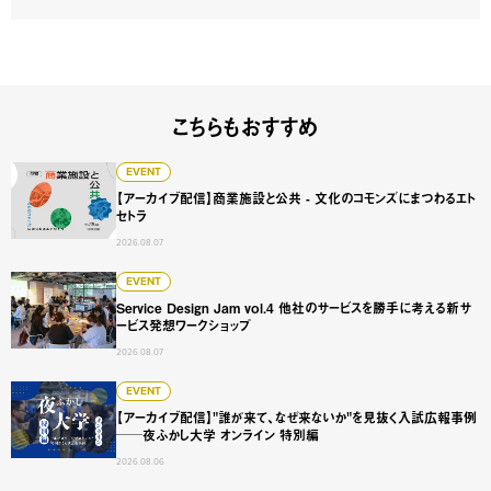
こちらもおすすめ
【アーカイブ配信】商業施設と公共 - 文化のコモンズにまつ
EVENT
【アーカイブ配信】商業施設と公共 - 文化のコモンズにまつわるエト
セトラ
2026.08.07
Service Design Jam vol.4 他社のサービスを勝手に
EVENT
Service Design Jam vol.4 他社のサービスを勝手に考える新サ
ービス発想ワークショップ
2026.08.07
【アーカイブ配信】"誰が来て、なぜ来ないか"を見抜く入試広
EVENT
【アーカイブ配信】"誰が来て、なぜ来ないか"を見抜く入試広報事例
──夜ふかし大学 オンライン 特別編
2026.08.06