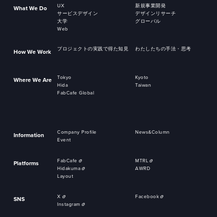
UX
新規事業開発
What We Do
サービスデザイン
デザインリサーチ
大学
グローバル
Web
プロジェクトの実践で得た知見
わたしたちの手法・思考
How We Work
Tokyo
Kyoto
Where We Are
Hida
Taiwan
FabCafe Global
Company Profile
News&Column
Information
Event
FabCafe
MTRL
Platforms
Hidakuma
AWRD
Layout
X
Facebook
SNS
Instagram