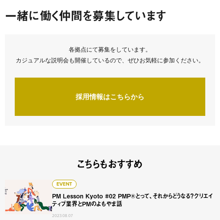
一緒に働く仲間を募集しています
各拠点にて募集をしています。
カジュアルな説明会も開催しているので、ぜひお気軽に参加ください。
採用情報はこちらから
こちらもおすすめ
PM Lesson Kyoto #02 PMP®とって、それからどう
EVENT
PM Lesson Kyoto #02 PMP®とって、それからどうなる？クリエイ
ティブ業界とPMのよもやま話
2023.08.07