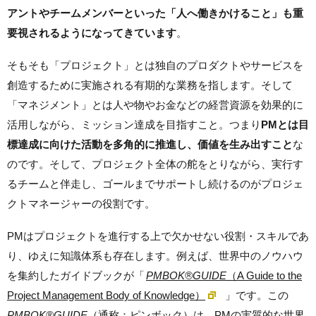
アントやチームメンバーといった「人へ働きかけること」も重
要視されるようになってきています
。
そもそも「プロジェクト」とは独自のプロダクトやサービスを
創造するために実施される有期的な業務を指します。そして
「マネジメント」とは人や物やお金などの経営資源を効果的に
活用しながら、ミッション達成を目指すこと。つまり
PMとは目
標達成に向けた活動を多角的に推進し、価値を生み出すこと
な
のです。そして、プロジェクト全体の舵をとりながら、実行す
るチームと伴走し、ゴールまでサポートし続けるのがプロジェ
クトマネージャーの役割です。
PMはプロジェクトを進行する上で欠かせない役割・スキルであ
り、ゆえに知識体系も存在します。例えば、世界中のノウハウ
を集約したガイドブックが「
PMBOK®GUIDE
（A Guide to the
Project Management Body of Knowledge）
」です。この
PMBOK®GUIDE
（通称：ピンボック）は、PMの実質的な世界