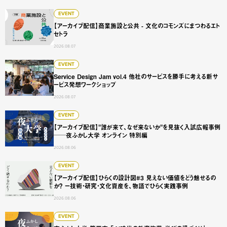
【アーカイブ配信】商業施設と公共 - 文化のコモンズにまつ
EVENT
【アーカイブ配信】商業施設と公共 - 文化のコモンズにまつわるエト
セトラ
2026.08.07
Service Design Jam vol.4 他社のサービスを勝手に
EVENT
Service Design Jam vol.4 他社のサービスを勝手に考える新サ
ービス発想ワークショップ
2026.08.07
【アーカイブ配信】"誰が来て、なぜ来ないか"を見抜く入試広
EVENT
【アーカイブ配信】"誰が来て、なぜ来ないか"を見抜く入試広報事例
──夜ふかし大学 オンライン 特別編
2026.08.06
【アーカイブ配信】ひらくの設計図#3 見えない価値をどう
EVENT
【アーカイブ配信】ひらくの設計図#3 見えない価値をどう魅せるの
か？ ー技術・研究・文化資産を、物語でひらく実践事例
2026.08.06
夜ふかし大学 第三夜 「AI時代の教育改革・学びの場づくり
EVENT