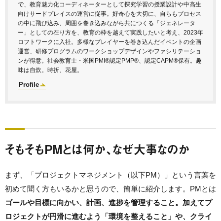
で、教育魅力化コーディネーターとして探究学習の授業設計や中高生
向けサードプレイスの運営に従事。好奇心を大切に、自らもプロセス
の中に飛び込み、周囲を巻き込みながら共につくる「ジェネレータ
ー」としての在り方を、教育の枠を越えて実践したいと考え、2023年
ロフトワークに入社。多様なプレイヤーを巻き込んだイベントの企画
運営、研修プログラムのワークショップデザインやファシリテーショ
ンが得意。社会教育士・米国PMI®認定PMP®、認定CAPM®保有。趣
味は自炊。時折、花屋。
Profile
そもそもPMとは何か、なぜ大事なのか
まず、「プロジェクトマネジメント（以下PM）」という言葉を
初めて聞く方もいるかと思うので、簡単に紹介します。PMとは
ゴールや目標に向かい、計画、進捗を管理すること。加えてプ
ロジェクトが円滑に進むよう「環境を整えること」や、クライ