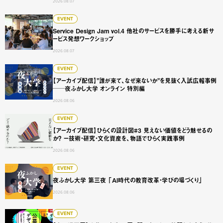
2026.08.07
Service Design Jam vol.4 他社のサービスを勝手に
EVENT
Service Design Jam vol.4 他社のサービスを勝手に考える新サ
ービス発想ワークショップ
2026.08.07
【アーカイブ配信】"誰が来て、なぜ来ないか"を見抜く入試広
EVENT
【アーカイブ配信】"誰が来て、なぜ来ないか"を見抜く入試広報事例
──夜ふかし大学 オンライン 特別編
2026.08.06
【アーカイブ配信】ひらくの設計図#3 見えない価値をどう
EVENT
【アーカイブ配信】ひらくの設計図#3 見えない価値をどう魅せるの
か？ ー技術・研究・文化資産を、物語でひらく実践事例
2026.08.06
夜ふかし大学 第三夜 「AI時代の教育改革・学びの場づくり
EVENT
夜ふかし大学 第三夜 「AI時代の教育改革・学びの場づくり」
2026.08.06
【大阪巡回展】公募のデザイン展 -問いをひらく、仲間と出会
EVENT