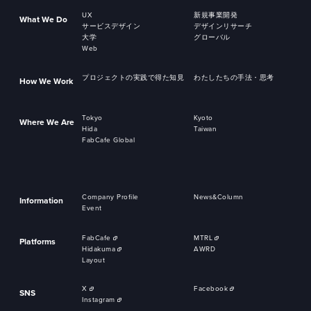
UX
新規事業開発
What We Do
サービスデザイン
デザインリサーチ
大学
グローバル
Web
プロジェクトの実践で得た知見
わたしたちの手法・思考
How We Work
Tokyo
Kyoto
Where We Are
Hida
Taiwan
FabCafe Global
Company Profile
News&Column
Information
Event
FabCafe
MTRL
Platforms
Hidakuma
AWRD
Layout
X
Facebook
SNS
Instagram