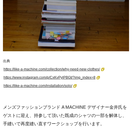
出典
https://like-a-machine.com/collection/why-need-new-clothes/
https://www.instagram.com/p/CxKvPylPBGt/?img_index=8
https://like-a-machine.com/installation/solo/
メンズファッションブランド A MACHINE デザイナー金井氏を
ゲストに迎え、持参して頂いた既成のシャツの一部を解体し、
手縫いで再度縫い直すワークショップを行います。