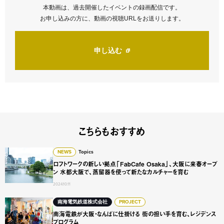
本動画は、過去開催したイベントの録画配信です。
お申し込みの方に、動画の視聴URLをお送りします。
新しいタブで開く
申し込む
こちらもおすすめ
ロフトワークの新しい拠点「FabCafe Osaka」、大阪
NEWS
Topics
ロフトワークの新しい拠点「FabCafe Osaka」、大阪に来春オープ
ン 水都大阪で、蒸留器を使って新たなカルチャーを育む
2024.10.11
南海電鉄が大阪・なんばに仕掛ける 街の担い手を育む、レジ
南海電気鉄道株式会社
PROJECT
南海電鉄が大阪・なんばに仕掛ける 街の担い手を育む、レジデンス
プログラム