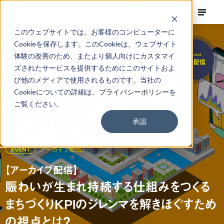
このウェブサイトでは、お客様のコンピューターに
Cookieを保存します。このCookieは、ウェブサイト
体験の改善のため、またより個人向けにカスタマイ
Recorded
録画配信
ズされたサービスを提供するためにこのサイトおよ
び他のメディアで使用されるものです。当社の
Cookieについての詳細は、
プライバシーポリシー
を
ご覧ください。
承認
EVENT
アーカイブ配信
【アーカイブ配信】
賑わいが生まれ持続する仕組みをつくる
まちづくりKPIのジレンマを解きほぐすため
の視点とは？