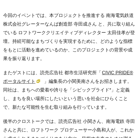
今回のイベントでは、本プロジェクトを推進する 南海電気鉄道
株式会社グレーターなんば創造部 寺田成さん と、共に取り組ん
でいる ロフトワーククリエイティブディレクター 太田佳孝が登
壇。持続可能なまちづくりを実現するために、どのような指標
をもとに活動を進めているのか、このプロジェクトの背景や成
果を振り返ります。
またゲストには、読売広告社 都市生活研究所「
CIVIC PRIDE®
ポータルサイト
」編集長の小関美南さんをお招きします。
同社は、まちへの愛着や誇りを「シビックプライド*」と定義
し、まちを良い場所にしたいという思いを社会にひらくこと
で、新たな可能性を生む取り組みを行っています。
後半のクロストークでは、読売広告社 小関さん、南海電鉄 寺田
さんと共に、ロフトワーク プロデューサー小島和人が、これか