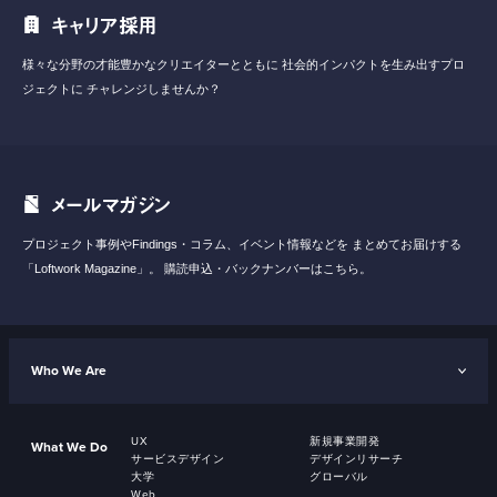
キャリア採用
様々な分野の才能豊かなクリエイターとともに
社会的インパクトを生み出すプロ
ジェクトに
チャレンジしませんか？
メールマガジン
プロジェクト事例やFindings・コラム、イベント情報などを
まとめてお届けする
「Loftwork Magazine」。
購読申込・バックナンバーはこちら。
Who We Are
UX
新規事業開発
What We Do
サービスデザイン
デザインリサーチ
大学
グローバル
Web