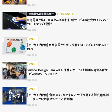
2024.06.17
南海電鉄と描く、大阪なんばの未来 新サービスの社会的イ
南海電気鉄道株式会社
PROJECT
南海電鉄と描く、大阪なんばの未来 新サービスの社会的インパクト
とロードマップを設計
2022.07.12
【アーカイブ配信】商業施設と公共 - 文化のコモンズにまつ
EVENT
【アーカイブ配信】商業施設と公共 - 文化のコモンズにまつわるエト
セトラ
2026.08.07
Service Design Jam vol.4 他社のサービスを勝手に
EVENT
Service Design Jam vol.4 他社のサービスを勝手に考える新サ
ービス発想ワークショップ
2026.08.07
【アーカイブ配信】"誰が来て、なぜ来ないか"を見抜く入試広
EVENT
【アーカイブ配信】"誰が来て、なぜ来ないか"を見抜く入試広報事例
──夜ふかし大学 オンライン 特別編
2026.08.06