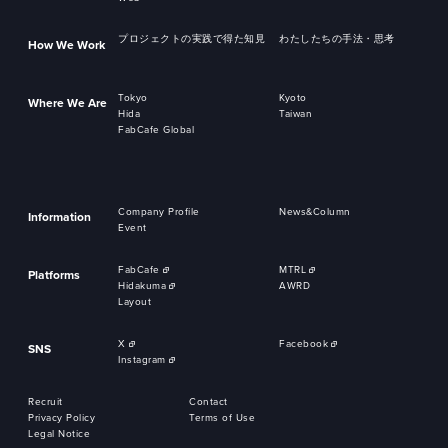
プロジェクトの実践で得た知見
わたしたちの手法・思考
How We Work
Tokyo
Kyoto
Where We Are
Hida
Taiwan
FabCafe Global
Company Profile
News&Column
Information
Event
FabCafe
MTRL
Platforms
Hidakuma
AWRD
Layout
X
Facebook
SNS
Instagram
Recruit
Contact
Privacy Policy
Terms of Use
Legal Notice