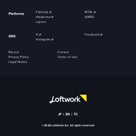
FabCafe
MTRL
Platforms
Hidakuma
AWRD
Layout
X
Facebook
SNS
Instagram
Recruit
Contact
Privacy Policy
Terms of Use
Legal Notice
JP
EN
TC
©2026 Loftwork Inc. All rights reserved