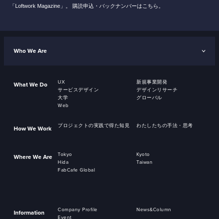
「Loftwork Magazine」。
購読申込・バックナンバーはこちら。
Who We Are
UX
新規事業開発
What We Do
サービスデザイン
デザインリサーチ
大学
グローバル
Web
プロジェクトの実践で得た知見
わたしたちの手法・思考
How We Work
Tokyo
Kyoto
Where We Are
Hida
Taiwan
FabCafe Global
Company Profile
News&Column
Information
Event