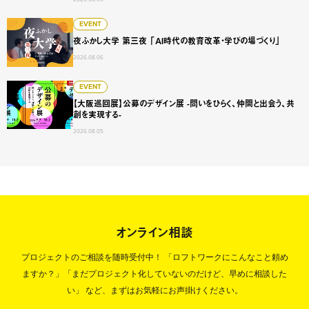
夜ふかし大学 第三夜 「AI時代の教育改革・学びの場づくり
EVENT
夜ふかし大学 第三夜 「AI時代の教育改革・学びの場づくり」
2026.08.06
【大阪巡回展】公募のデザイン展 -問いをひらく、仲間と出会
EVENT
【大阪巡回展】公募のデザイン展 -問いをひらく、仲間と出会う、共
創を実現する-
2026.08.05
オンライン相談
プロジェクトのご相談を随時受付中！
「ロフトワークにこんなこと頼め
ますか？」「まだプロジェクト化していないのだけど、早めに相談した
い」
など、まずはお気軽にお声掛けください。