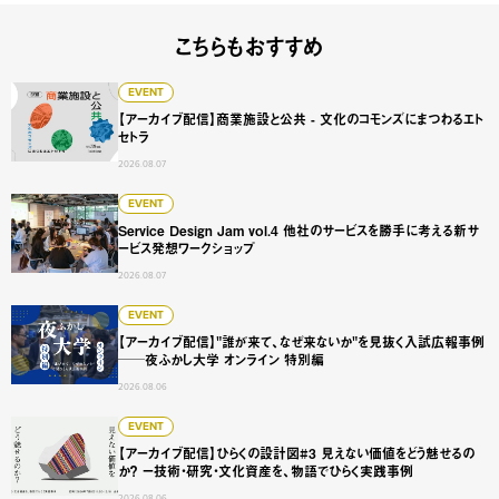
こちらもおすすめ
【アーカイブ配信】商業施設と公共 - 文化のコモンズにまつ
EVENT
【アーカイブ配信】商業施設と公共 - 文化のコモンズにまつわるエト
セトラ
2026.08.07
Service Design Jam vol.4 他社のサービスを勝手に
EVENT
Service Design Jam vol.4 他社のサービスを勝手に考える新サ
ービス発想ワークショップ
2026.08.07
【アーカイブ配信】"誰が来て、なぜ来ないか"を見抜く入試広
EVENT
【アーカイブ配信】"誰が来て、なぜ来ないか"を見抜く入試広報事例
──夜ふかし大学 オンライン 特別編
2026.08.06
【アーカイブ配信】ひらくの設計図#3 見えない価値をどう
EVENT
【アーカイブ配信】ひらくの設計図#3 見えない価値をどう魅せるの
か？ ー技術・研究・文化資産を、物語でひらく実践事例
2026.08.06