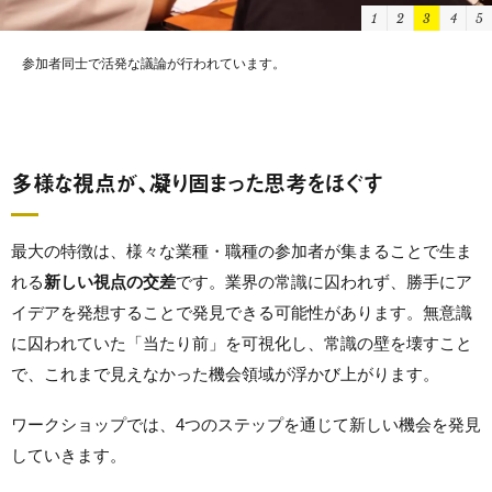
1
2
3
4
5
参加者同士で活発な議論が行われています。
当日はロフトワークのプロデューサーが議論をファシリテート。アイデアの
発散を促進します。
多様な視点が、凝り固まった思考をほぐす
最大の特徴は、様々な業種・職種の参加者が集まることで生ま
れる
新しい視点の交差
です。業界の常識に囚われず、勝手にア
イデアを発想することで発見できる可能性があります。無意識
に囚われていた「当たり前」を可視化し、常識の壁を壊すこと
で、これまで見えなかった機会領域が浮かび上がります。
ワークショップでは、4つのステップを通じて新しい機会を発見
していきます。