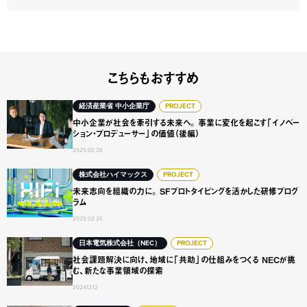
こちらもおすすめ
中小企業が社会を牽引する未来へ。 事業に変化を起こす「
経済産業省 中小企業庁
PROJECT
中小企業が社会を牽引する未来へ。 事業に変化を起こす「イノベー
ション・プロデューサー」の価値（後編）
2025.02.26
未来志向を組織の力に。 SFプロトタイピングを活かした研
株式会社ハイマックス
PROJECT
未来志向を組織の力に。 SFプロトタイピングを活かした研修プログ
ラム
2025.02.26
社会課題解決に向け、地域に「共助」の仕組みをつくる NE
日本電気株式会社（NEC）
PROJECT
社会課題解決に向け、地域に「共助」の仕組みをつくる NECが挑
む、新たな事業領域の探索
2024.12.12