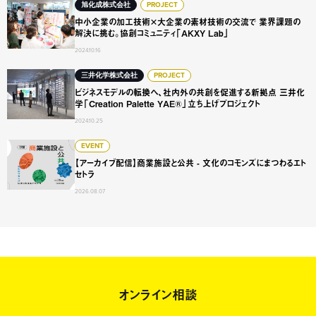
中小企業の加工技術×大企業の素材技術の交流で 業界課題の解
旭化成株式会社
PROJECT
中小企業の加工技術×大企業の素材技術の交流で 業界課題の
解決に挑む。協創コミュニティ「AKXY Lab」
2024.10.16
ビジネスモデルの転換へ、社内外の共創を促進する新拠点 三井化学「C
三井化学株式会社
PROJECT
ビジネスモデルの転換へ、社内外の共創を促進する新拠点 三井化
学「Creation Palette YAE®」立ち上げプロジェクト
2024.10.25
【アーカイブ配信】商業施設と公共 - 文化のコモンズにまつ
EVENT
【アーカイブ配信】商業施設と公共 - 文化のコモンズにまつわるエト
セトラ
2026.08.07
オンライン相談