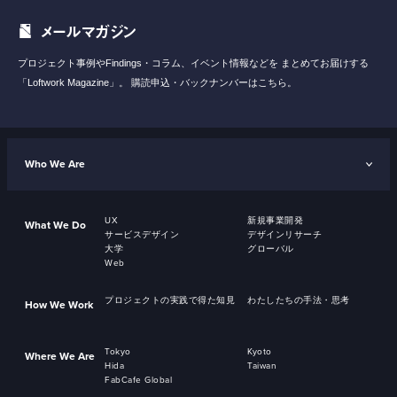
メールマガジン
プロジェクト事例やFindings・コラム、イベント情報などを
まとめてお届けする
「Loftwork Magazine」。
購読申込・バックナンバーはこちら。
Who We Are
UX
新規事業開発
What We Do
サービスデザイン
デザインリサーチ
大学
グローバル
Web
プロジェクトの実践で得た知見
わたしたちの手法・思考
How We Work
Tokyo
Kyoto
Where We Are
Hida
Taiwan
FabCafe Global