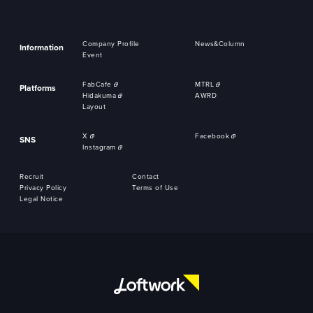
Company Profile
News&Column
Information
Event
FabCafe
MTRL
Platforms
Hidakuma
AWRD
Layout
X
Facebook
SNS
Instagram
Recruit
Contact
Privacy Policy
Terms of Use
Legal Notice