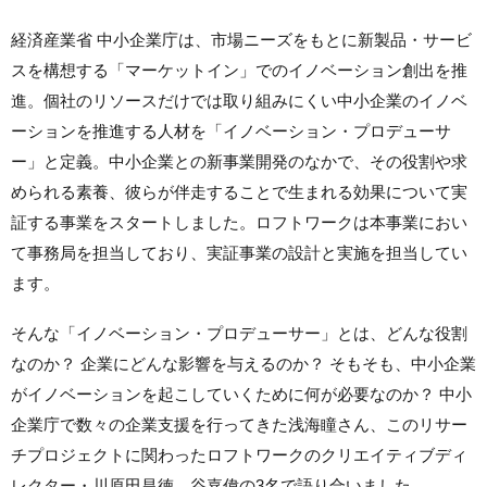
経済産業省 中小企業庁は、
市場ニーズをもとに新製品・サービ
スを構想する「マーケットイン」でのイノベーション創出を推
進。
個社のリソースだけでは
取り組みにくい
中小企業のイノベ
ーションを推進する人材を「イノベーション・プロデューサ
ー」と定義。中小企業との
新事業開発
のなかで、その役割や求
められる素養、彼らが伴走することで生まれる
効果
について
実
証
する事業をスタートしました。ロフトワークは本事業におい
て事務局を担当しており、
実証事業
の設計と実施を担当してい
ます。
そんな「イノベーション・プロデューサー」とは、どんな役割
なのか？ 企業にどんな影響を与えるのか？ そもそも、中小企業
がイノベーションを起こしていくために何が必要なのか？ 中小
企業庁で数々の企業支援を行ってきた浅海瞳さん、このリサー
チプロジェクトに関わったロフトワークのクリエイティブディ
レクター・川原田昌徳、谷嘉偉の3名で語り合いました。