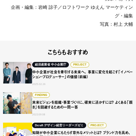
企画・編集：岩崎 諒子／ロフトワーク ゆえん マーケティン
グ・編集
写真：村上 大輔
こちらもおすすめ
中小企業が社会を牽引する未来へ。 事業に変化を起こす「
経済産業省 中小企業庁
PROJECT
中小企業が社会を牽引する未来へ。 事業に変化を起こす「イノベー
ション・プロデューサー」の価値（前編）
2025.02.26
未来ビジョンを組織・事業づくりに、確実に活かすには？ 
FINDING
未来ビジョンを組織・事業づくりに、確実に活かすには？ よくある「躓
き」を回避するための一問一答
2023.09.08
知財が中小企業にもたらす意外なメリットとは？ ブランド
Dcraft デザイン経営リーダーズゼミ
PROJECT
知財が中小企業にもたらす意外なメリットとは？ ブランド力を高め、