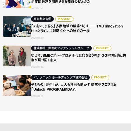
企業間共創を加速させる知財の捉えかた
2023.01.26
「であい、まざる」多摩地域の磁場づくり ──TMU Innovat
東京都立大学
PROJECT
「であい、まざる」多摩地域の磁場づくり ──TMU Innovation
Hubと歩む、共創拠点化への始めの一歩
2026.06.30
なぜ今、SMBCグループは少子化に向き合うのか GGPの転
株式会社三井住友フィナンシャルグループ
PROJECT
なぜ今、SMBCグループは少子化に向き合うのか GGPの転換と共
創が切り拓く未来
2026.03.24
子どもの「夢中」が、大人も社会も動かす 探求型プログラム「Unl
パナソニック ホールディングス株式会社
PROJECT
子どもの「夢中」が、大人も社会も動かす 探求型プログラム
「Unlock PROGRAM&DAY」
2026.02.17