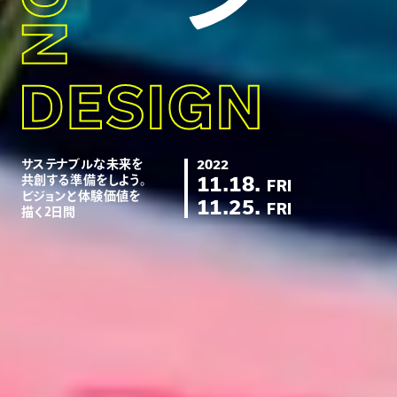
サステナブルな未来を
2022
11.18.
共創する準備をしよう。
FRI
ビジョンと体験価値を
11.25.
FRI
描く2日間