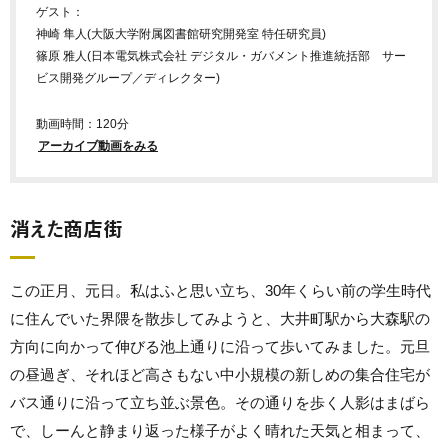
ゲスト：
神崎 隼人(大阪大学附属図書館研究開発室 特任研究員)
篠原 雅人(日本電気株式会社 デジタル・ガバメント推進統括部 サー
ビス開発グループ／ディレクター)
動画時間：120分
アーカイブ動画をみる
消えた商店街
この正月、元日。私はふと思い立ち、30年くらい前の学生時代
に住んでいた界隈を散歩してみようと、大井町駅から大森駅の
方向に向かって伸びる池上通りに沿って歩いてみました。元旦
の昼過ぎ、それほど高さもない中小規模の新しめの集合住宅が
バス通りに沿って立ち並ぶ景色。その通りを歩く人影はまばら
で、しーんと静まり返った様子がよく晴れた天気と相まって、