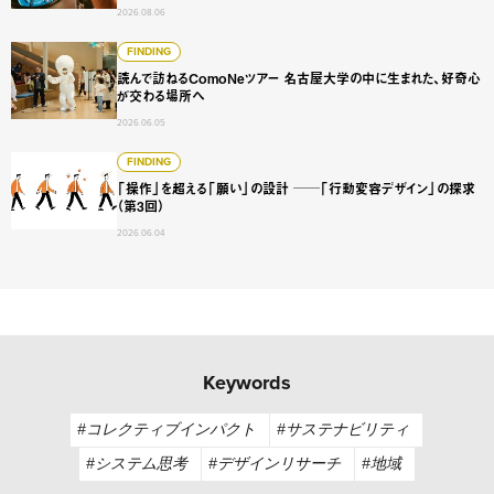
2026.08.06
読んで訪ねるComoNeツアー 名古屋大学の中に生まれた、
FINDING
読んで訪ねるComoNeツアー 名古屋大学の中に生まれた、好奇心
が交わる場所へ
2026.06.05
「操作」を超える「願い」の設計 ──「行動変容デザイン」
FINDING
「操作」を超える「願い」の設計 ──「行動変容デザイン」の探求
（第3回）
2026.06.04
Keywords
#コレクティブインパクト
#サステナビリティ
#システム思考
#デザインリサーチ
#地域