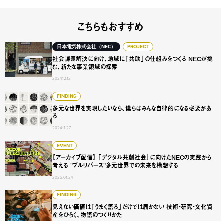
こちらもおすすめ
社会課題解決に向け、地域に「共助」の仕組みをつくる NE
日本電気株式会社（NEC）
PROJECT
社会課題解決に向け、地域に「共助」の仕組みをつくる NECが挑
む、新たな事業領域の探索
2024.12.12
多元な世界を実現したいなら、僕らはみんな自律的になる必
FINDING
多元な世界を実現したいなら、僕らはみんな自律的になる必要があ
る
2024.11.27
【アーカイブ配信】 「デジタル共創社会」に向けたNECの実
EVENT
【アーカイブ配信】 「デジタル共創社会」に向けたNECの実践から
考える "プルリバース"多元世界での未来を構想する
2025.01.24
見えない価値は「うまく語る」だけでは届かない 技術・研
FINDING
見えない価値は「うまく語る」だけでは届かない 技術・研究・文化資
産をひらく、物語のつくりかた