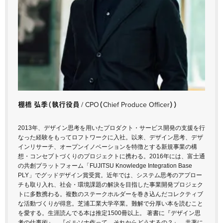
棚橋 弘季
（執行役員 / CPO（Chief Produce Officer））
2013年、デザイン思考を用いたプロダクト・サービス開発の支援を行
なった経験をもってロフトワークに入社。以来、デザイン思考、デザ
インリサーチ、オープンイノベーションを特徴とする新規事業の構
想・コンセプトづくりのプロジェクトに携わる。2016年には、富士通
の共創プラットフォーム「FUJITSU Knowledge Integration Base
PLY」でグッドデザイン賞受賞。近年では、システム思考のアプロー
チも取り入れ、社会・環境課題の解決を目指した事業開発プロジェク
トに多数携わる。複数のステークホルダーを巻き込んだコレクティブ
な活動づくりが得意。芝浦工業大学卒業。難解で分厚い本を読むこと
を愛する。生涯読んでる本は推定1500冊以上。 著書に『デザイン思
考の仕事術』、『ペルソナ作って、それからどうするの？』、共著に