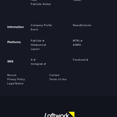
FabCafe Global
Company Profile
News&Column
Information
Event
FabCafe
MTRL
Platforms
Hidakuma
AWRD
Layout
X
Facebook
SNS
Instagram
Recruit
Contact
Privacy Policy
Terms of Use
Legal Notice