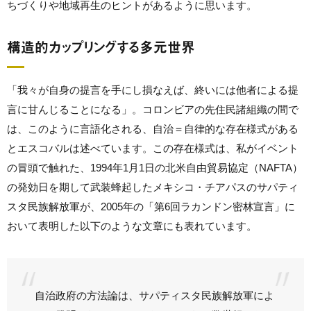
ちづくりや地域再生のヒントがあるように思います。
構造的カップリングする多元世界
「我々が自身の提言を手にし損なえば、終いには他者による提
言に甘んじることになる」。コロンビアの先住民諸組織の間で
は、このように言語化される、自治＝自律的な存在様式がある
とエスコバルは述べています。この存在様式は、私がイベント
の冒頭で触れた、1994年1月1日の北米自由貿易協定（NAFTA）
の発効日を期して武装蜂起したメキシコ・チアパスのサパティ
スタ民族解放軍が、2005年の「第6回ラカンドン密林宣言」に
おいて表明した以下のような文章にも表れています。
自治政府の方法論は、サパティスタ民族解放軍によ