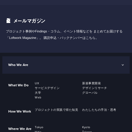
メールマガジン
プロジェクト事例やFindings・コラム、イベント情報などを
まとめてお届けする
「Loftwork Magazine」。
購読申込・バックナンバーはこちら。
Who We Are
UX
新規事業開発
What We Do
サービスデザイン
デザインリサーチ
大学
グローバル
Web
プロジェクトの実践で得た知見
わたしたちの手法・思考
How We Work
Tokyo
Kyoto
Where We Are
Hida
Taiwan