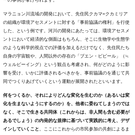
マラニョン川流域の開発において、先住民クカマ=クカミリア
の組織が環境アセスメントに対する「事前協議の権利」を行使
した、という例です。河川の開発にあたっては、環境アセスメ
ントにおいて経済的な側面はもちろん、そこに生物学や生態学
のような科学的視点での評価を加えるだけでなく、先住民たち
自身の宇宙観や、人間以外の存在の「ブエン・ビビール」（≒
ウェルビーイング）という観点も考慮され、何がどのように影
響を受け、いかに評価されるべきかを、事前協議のを通じて共
同でつくりあげていくという運動が展開されたといいます。
何をつくるか、それによりどんな変化を生むのか（あるいは変
化を生まないようにするのか）を、他者に委ねてしまうのでは
なく、そこで生きる共同体（これからは、非人間も含む必要が
あるでしょう）の内発的な規律に基づいて実践的に考え、デザ
インしていくこと
。ここにこれからの市民参加の共創によるま