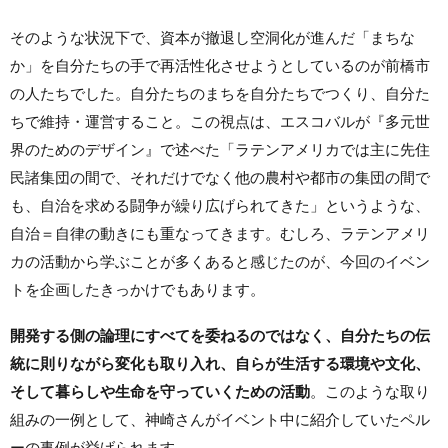
そのような状況下で、資本が撤退し空洞化が進んだ「まちな
か」を自分たちの手で再活性化させようとしているのが前橋市
の人たちでした。自分たちのまちを自分たちでつくり、自分た
ちで維持・運営すること。この視点は、エスコバルが『多元世
界のためのデザイン』で述べた「ラテンアメリカでは主に先住
民諸集団の間で、それだけでなく他の農村や都市の集団の間で
も、自治を求める闘争が繰り広げられてきた」というような、
自治＝自律の動きにも重なってきます。むしろ、ラテンアメリ
カの活動から学ぶことが多くあると感じたのが、今回のイベン
トを企画したきっかけでもあります。
開発する側の論理にすべてを委ねるのではなく、自分たちの伝
統に則りながら変化も取り入れ、自らが生活する環境や文化、
そして暮らしや生命を守っていくための活動
。このような取り
組みの一例として、神崎さんがイベント中に紹介していたペル
ーの事例が挙げられます。