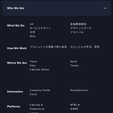
Who We Are
UX
新規事業開発
What We Do
サービスデザイン
デザインリサーチ
大学
グローバル
Web
プロジェクトの実践で得た知見
わたしたちの手法・思考
How We Work
Tokyo
Kyoto
Where We Are
Hida
Taiwan
FabCafe Global
Company Profile
News&Column
Information
Event
FabCafe
MTRL
Platforms
Hidakuma
AWRD