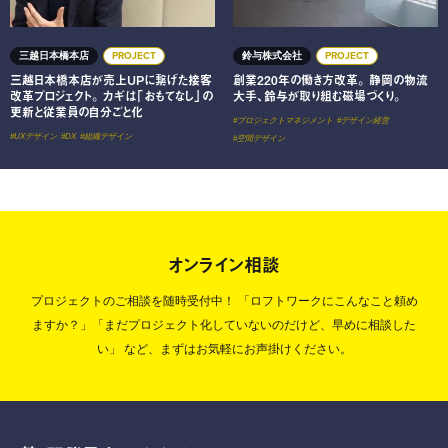
三越日本橋本店
PROJECT
鈴与株式会社
PROJECT
三越日本橋本店が売上UPに繋げた接客
創業220年の働き方改革。 静岡の物流
改革プロジェクト。 カギは「おもてなし」の
大手、鈴与が取り組む磁場づくり。
更新と従業員の自分ごと化
#プロジェクトマネジメント
#デザイン経営
#UXデザイン
#DX
#組織デザイン
#空間デザイン
オンライン相談
プロジェクトのご相談を随時受付中！
「ロフトワークにこんなこと頼め
ますか？」「まだプロジェクト化していないのだけど、早めに相談した
い」
など、まずはお気軽にお声掛けください。