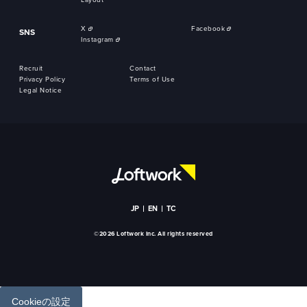
Layout
X
Facebook
SNS
Instagram
Recruit
Contact
Privacy Policy
Terms of Use
Legal Notice
JP
EN
TC
©2026 Loftwork Inc. All rights reserved
Cookieの設定