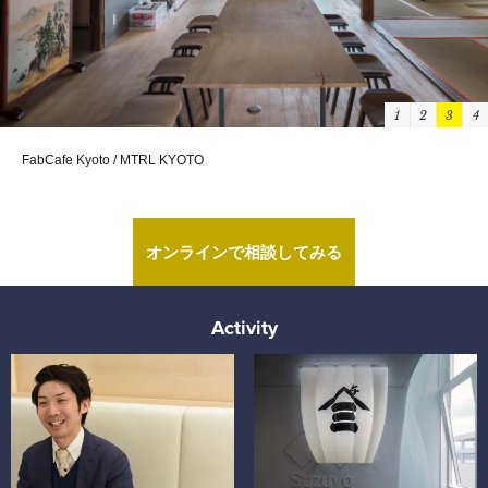
1
2
3
4
FabCafe Kyoto / MTRL KYOTO
オンラインで相談してみる
Activity
三越日本橋本店が売上UPに繋げた接客改革プロジェクト。 
創業220年の働き方改革。 