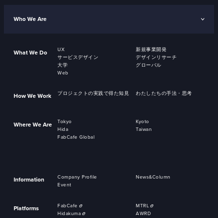
Who We Are
UX
新規事業開発
What We Do
サービスデザイン
デザインリサーチ
大学
グローバル
Web
プロジェクトの実践で得た知見
わたしたちの手法・思考
How We Work
Tokyo
Kyoto
Where We Are
Hida
Taiwan
FabCafe Global
Company Profile
News&Column
Information
Event
FabCafe
MTRL
Platforms
Hidakuma
AWRD