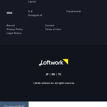
Layout
X
Facebook
SNS
Instagram
Recruit
Contact
Privacy Policy
Terms of Use
Legal Notice
JP
EN
TC
©2026 Loftwork Inc. All rights reserved
Cookieの設定