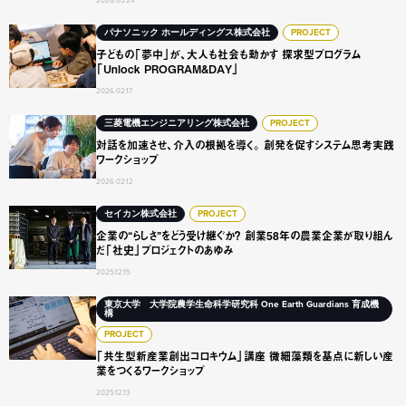
2026.03.24
子どもの「夢中」が、大人も社会も動かす 探求型プログラム「Unl
パナソニック ホールディングス株式会社
PROJECT
子どもの「夢中」が、大人も社会も動かす 探求型プログラム
「Unlock PROGRAM&DAY」
2026.02.17
対話を加速させ、介入の根拠を導く。 創発を促すシステム
三菱電機エンジニアリング株式会社
PROJECT
対話を加速させ、介入の根拠を導く。 創発を促すシステム思考実践
ワークショップ
2026.02.12
企業の“らしさ”をどう受け継ぐか？ 創業58年の農業企業が
セイカン株式会社
PROJECT
企業の“らしさ”をどう受け継ぐか？ 創業58年の農業企業が取り組ん
だ「社史」プロジェクトのあゆみ
2025.12.15
「共生型新産業創出コロキウム」講座 微細藻類を基点に新
東京大学 大学院農学生命科学研究科 One Earth Guardians 育成機
構
PROJECT
「共生型新産業創出コロキウム」講座 微細藻類を基点に新しい産
業をつくるワークショップ
2025.12.13