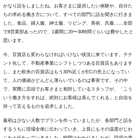
かなり話をしましたね。お客さまに提供したい体験や、自分た
ちの求める働き方について、すべての部門に話を聞きに行きま
した。食品、婦人服、紳士服、リビング、美術、呉服……全部
で8営業部あったので、1週間に20〜30時間ぐらいは費やしたと
思います。
今、百貨店も変わらなければいけない状況に来ています。テナ
ント化して、不動産事業にシフトしつつある百貨店もあります
し、また欧米の百貨店はもう30%近くがECの売上になってい
て、人の価値がどんどん薄らいでいるのは事実です。その中
で、実際に店頭でお客さまと相対しているスタッフが、「こう
いう働き方をすれば、絶対にお客様は喜んでくれる」と自信を
持って言えるものを追求しました。
最初は少ない人数でプランを作っていましたが、各部門と話を
するうちに現場全体に伝わっていき、上長にもその温度がじわ
じわと伝わっていきました。時間はかかりましたが、現場の声