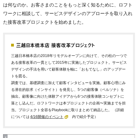
は何なのか。お客さまのことをもっと深く知るために、ロフト
ワークに相談して、サービスデザインのアプローチを取り入れ
た接客改革プロジェクトを始めました。
三越日本橋本店 接客改革プロジェクト
三越日本橋本店の2018年リモデルオープンに向けて、その柱の一つで
ある接客改革の一貫として2015年に実施したプロジェクト。サービス
デザインの手法を用いて顧客体験を軸に「おもてなし」のアップデー
トを図る。
調査では、基礎調査に加えて顧客インタビューを実施。顧客心理にみ
る潜在的欲求（インサイト）を発見し、5つの顧客像（ペルソナ）を
抽出。顧客像に向けた体験アイデアから6つの接客体験コンセプトに
落とし込んだ。ロフトワークは本プロジェクトの企画〜実施までを担
当。プロジェクト全容をPlaybookに取りまとめて納品した。 （詳細
については
4/16開催のイベント
内で紹介予定）