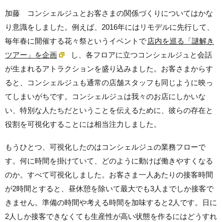
加藤 コンシェルジュとお客さまの関係づくりについてはかな
り意識をしました。例えば、2016年にはリモデルに先行して、
毎年春に開催する花々祭というイベントで
店内を巡る「謎解き
ツアー」を企画
し、各フロアに立つコンシェルジュと会話
が生まれるアトラクションを盛り込みました。お客さまからす
ると、コンシェルジュも通常の店舗スタッフも同じように映っ
てしまいがちです。コンシェルジュは我々のお店にしかいな
い、特別な人たちだということを伝えるために、彼らの存在と
役割を可視化することには相当注力しました。
もうひとつ、可視化したのはコンシェルジュの業務フローで
す。何に時間を掛けていて、どのように動けば働きやすくなる
のか。すべて可視化しました。お客さま一人あたりの接客時間
が2時間とすると、昼休憩を除いて最大でも3人までしか接客で
きません。準備の時間や考える時間を加味すると2人です。日に
2人しか接客できなくても生産性が高い状態を作るにはどうすれ