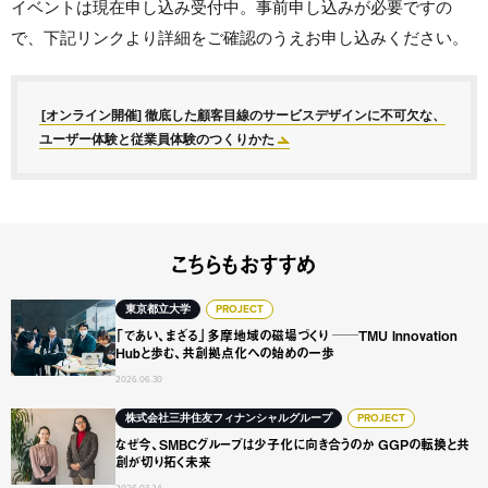
イベントは現在申し込み受付中。事前申し込みが必要ですの
で、下記リンクより詳細をご確認のうえお申し込みください。
[オンライン開催] 徹底した顧客目線のサービスデザインに不可欠な、
ユーザー体験と従業員体験のつくりかた
こちらもおすすめ
「であい、まざる」多摩地域の磁場づくり ──TMU Innovat
東京都立大学
PROJECT
「であい、まざる」多摩地域の磁場づくり ──TMU Innovation
Hubと歩む、共創拠点化への始めの一歩
2026.06.30
なぜ今、SMBCグループは少子化に向き合うのか GGPの転
株式会社三井住友フィナンシャルグループ
PROJECT
なぜ今、SMBCグループは少子化に向き合うのか GGPの転換と共
創が切り拓く未来