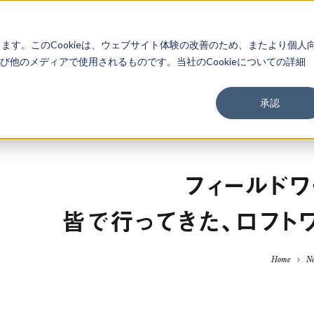
About
Service
Work
Findings
します。このCookieは、ウェブサイト体験の改善のため、またより個人
他のメディアで使用されるものです。当社のCookieについての詳細
承認
フィールドワ
皆で行ってきた、ロフト
Home
N