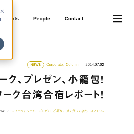
Events
People
Contact
向
NEWS
Corporate
,
Column
2014.07.02
ーク、プレゼン、小籠包！
ワーク台湾合宿レポート！
ews
フィールドワーク、プレゼン、小籠包！ 皆で行ってきた、ロフトワ…