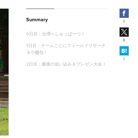
Fac
Summary
0
X
0日目：台湾へしゅっぱーつ！
0
1日目：チームごとにフィールドリサーチ
はて
＆小籠包！
0
2日目：最後の追い込み＆プレゼン大会！