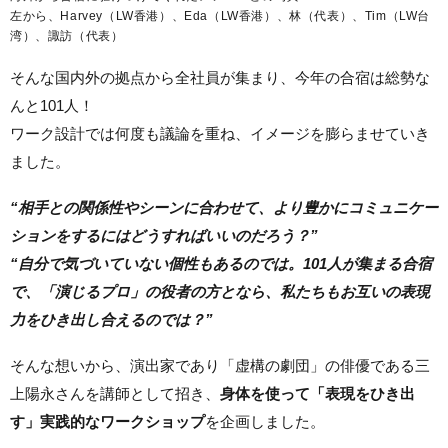
左から、Harvey（LW香港）、Eda（LW香港）、林（代表）、Tim（LW台
湾）、諏訪（代表）
そんな国内外の拠点から全社員が集まり、今年の合宿は総勢な
んと101人！
ワーク設計では何度も議論を重ね、イメージを膨らませていき
ました。
“相手との関係性やシーンに合わせて、より豊かにコミュニケー
ションをするにはどうすればいいのだろう？”
“自分で気づいていない個性もあるのでは。101人が集まる合宿
で、「演じるプロ」の役者の方となら、私たちもお互いの表現
力をひき出し合えるのでは？”
そんな想いから、演出家であり「虚構の劇団」の俳優である三
上陽永さんを講師として招き、
身体を使って「表現をひき出
す」実践的なワークショップ
を企画しました。