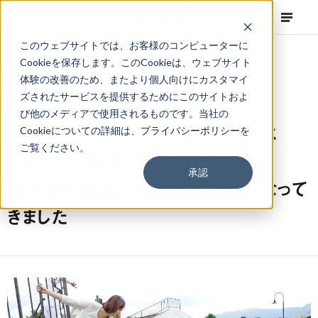
このウェブサイトでは、お客様のコンピューターに
Cookieを保存します。このCookieは、ウェブサイト
体験の改善のため、またより個人向けにカスタマイ
ズされたサービスを提供するためにこのサイトおよ
NEWS
Corporate
,
Column
2018.07.13
び他のメディアで使用されるものです。当社の
全社合宿レポート！ 今年のテーマは
Cookieについての詳細は、
プライバシーポリシー
を
ご覧ください。
『101人の表現のひき出し』
承認
諏訪湖を舞台に全員で“彫刻”になって
きました