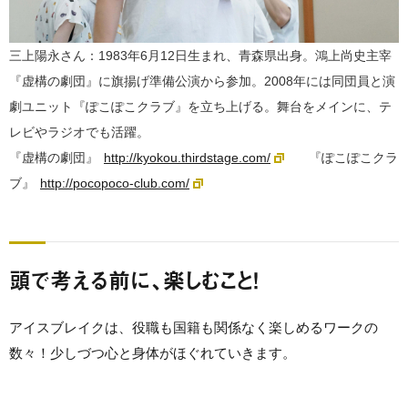
三上陽永さん：
1983年6月12日生まれ、青森県出身。鴻上尚史主宰
『虚構の劇団』に旗揚げ準備公演から参加。2008年には同団員と演
劇ユニット『ぽこぽこクラブ』を立ち上げる。舞台をメインに、テ
レビやラジオでも活躍。
『虚構の劇団』
http://kyokou.thirdstage.com/
『ぽこぽこクラ
ブ』
http://pocopoco-club.com/
頭で考える前に、楽しむこと！
アイスブレイクは、役職も国籍も関係なく楽しめるワークの
数々！少しづつ心と身体がほぐれていきます。