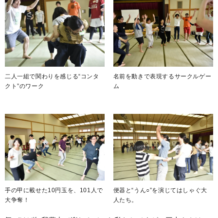
二人一組で関わりを感じる“コンタ
名前を動きで表現するサークルゲー
クト”のワーク
ム
手の甲に載せた10円玉を、101人で
便器と“うん○”を演じてはしゃぐ大
大争奪！
人たち。