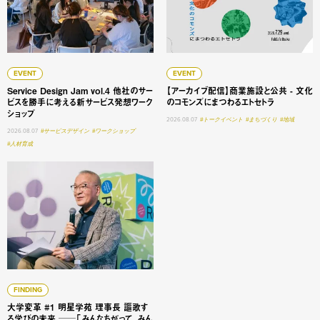
EVENT
EVENT
Service Design Jam vol.4 他社のサー
【アーカイブ配信】商業施設と公共 - 文化
ビスを勝手に考える新サービス発想ワーク
のコモンズにまつわるエトセトラ
ショップ
2026.08.07
#トークイベント
#まちづくり
#地域
2026.08.07
#サービスデザイン
#ワークショップ
#人材育成
大学変革 #1 明星学苑 理事長 謳歌する学びの未来 ──「
FINDING
大学変革 #1 明星学苑 理事長 謳歌す
る学びの未来 ──「みんなちがって、みん