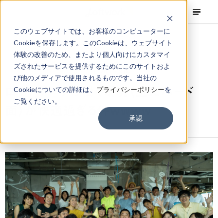
このウェブサイトでは、お客様のコンピューターに
Cookieを保存します。このCookieは、ウェブサイト
体験の改善のため、またより個人向けにカスタマイ
ズされたサービスを提供するためにこのサイトおよ
NEWS
Corporate
,
Column
2016.08.04
び他のメディアで使用されるものです。当社の
ロフトワークの働く環境（主にハード
Cookieについての詳細は、
プライバシーポリシー
を
ご覧ください。
面）が快適過ぎる件wwww
承認