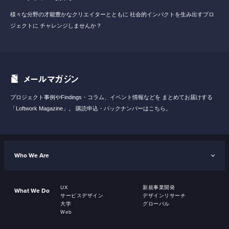
様々な分野の才能豊かなクリエイターとともに
社会的インパクトを生み出すプロ
ジェクトに
チャレンジしませんか？
メールマガジン
プロジェクト事例やFindings・コラム、イベント情報などを
まとめてお届けする
「Loftwork Magazine」。
購読申込・バックナンバーはこちら。
Who We Are
UX
新規事業開発
What We Do
サービスデザイン
デザインリサーチ
大学
グローバル
Web