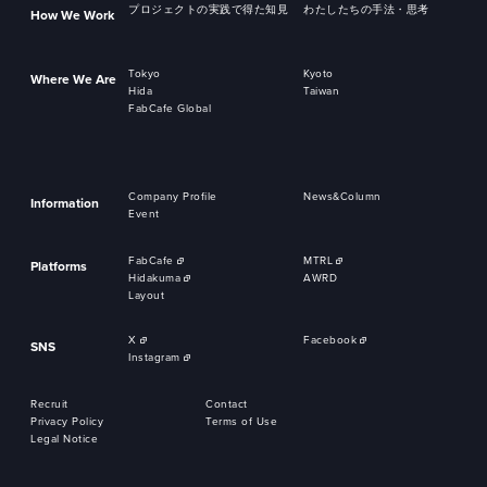
プロジェクトの実践で得た知見
わたしたちの手法・思考
How We Work
Tokyo
Kyoto
Where We Are
Hida
Taiwan
FabCafe Global
Company Profile
News&Column
Information
Event
FabCafe
MTRL
Platforms
Hidakuma
AWRD
Layout
X
Facebook
SNS
Instagram
Recruit
Contact
Privacy Policy
Terms of Use
Legal Notice