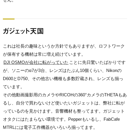
ガジェット天国
これは社長の趣味というか方針でもありますが、ロフトワーク
が保有する機材は常に増え続けています。
DJI OSMOが会社に転がっていた
ことに先日驚いたばかりです
が、ソニーのα7が3台、レンズはたぶん10個くらい、Nikonの
D600とD750、その他古い機種も多数貯蔵され、レンズも揃っ
ています。
その他動画撮影用のカメラやRICOHの360°カメラのTHETAもあ
るし、自分で買わないけど使いたいガジェットは、弊社に転が
っているのを見かけます。音響機材も整ってます。ガジェット
オタクにはたまらない環境です。Pepperもいるし、FabCafe
MTRLには電子工作機器がいろいろ揃ってます。