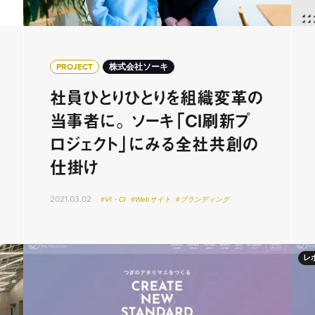
PROJECT
株式会社ソーキ
社員ひとりひとりを組織変革の
当事者に。 ソーキ「CI刷新プ
ロジェクト」にみる全社共創の
仕掛け
2021.03.02
#VI・CI
#Webサイト
#ブランディング
レ