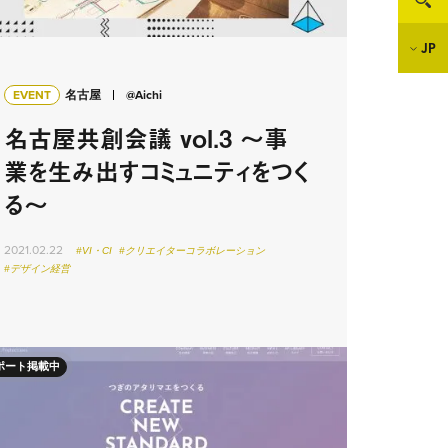
JP
EVENT
名古屋
@Aichi
名古屋共創会議 vol.3 〜事
業を生み出すコミュニティをつく
る〜
2021.02.22
#VI・CI
#クリエイターコラボレーション
#デザイン経営
ポート掲載中