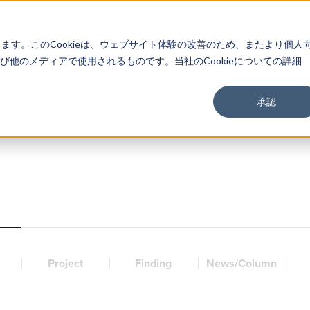
About
Service
Work
Findings
します。このCookieは、ウェブサイト体験の改善のため、またより個人
他のメディアで使用されるものです。当社のCookieについての詳細
承認
Project
Finding
News/Column