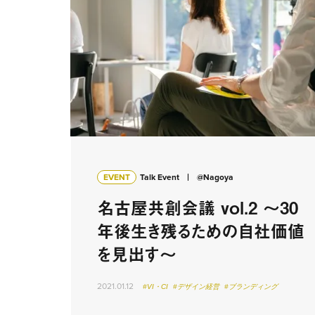
EVENT
Talk Event
@Nagoya
名古屋共創会議 vol.2 〜30
年後生き残るための自社価値
を見出す〜
2021.01.12
#VI・CI
#デザイン経営
#ブランディング