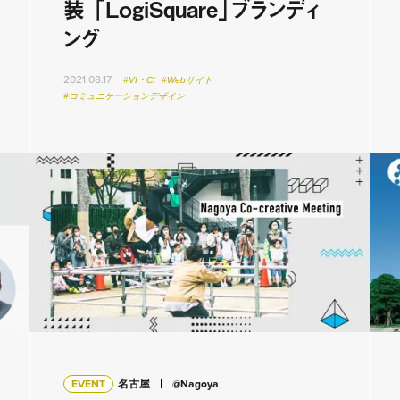
装 「LogiSquare」ブランディ
ング
2021.08.17
#VI・CI
#Webサイト
#コミュニケーションデザイン
EVENT
名古屋
@Nagoya