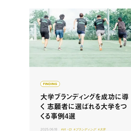
FINDING
大学ブランディングを成功に導
く 志願者に選ばれる大学をつ
くる事例4選
2025.06.18
#VI・CI
#ブランディング
#大学