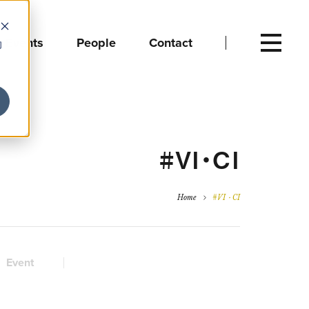
Events
People
Contact
向
#VI・CI
Home
#VI・CI
Event