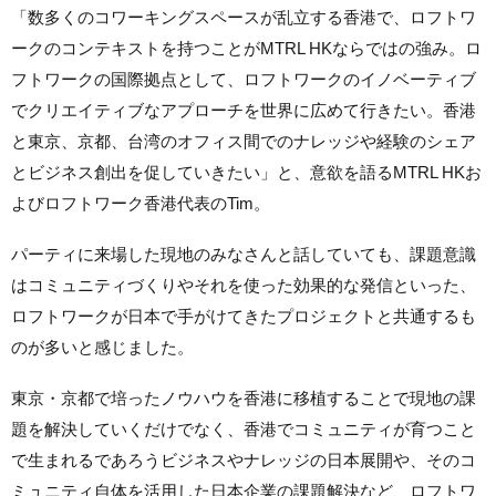
「数多くのコワーキングスペースが乱立する香港で、ロフトワ
ークのコンテキストを持つことがMTRL HKならではの強み。ロ
フトワークの国際拠点として、ロフトワークのイノベーティブ
でクリエイティブなアプローチを世界に広めて行きたい。香港
と東京、京都、台湾のオフィス間でのナレッジや経験のシェア
とビジネス創出を促していきたい」と、意欲を語るMTRL HKお
よびロフトワーク香港代表のTim。
パーティに来場した現地のみなさんと話していても、課題意識
はコミュニティづくりやそれを使った効果的な発信といった、
ロフトワークが日本で手がけてきたプロジェクトと共通するも
のが多いと感じました。
東京・京都で培ったノウハウを香港に移植することで現地の課
題を解決していくだけでなく、香港でコミュニティが育つこと
で生まれるであろうビジネスやナレッジの日本展開や、そのコ
ミュニティ自体を活用した日本企業の課題解決など、ロフトワ