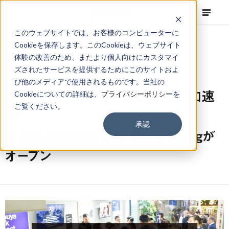
このウェブサイトでは、お客様のコンピューターに
Cookieを保存します。このCookieは、ウェブサイト
体験の改善のため、またより個人向けにカスタマイ
ズされたサービスを提供するためにこのサイトおよ
NEWS
Corporate
,
Topics
2017.12.19
び他のメディアで使用されるものです。当社の
ロフトワークのグローバル展開が加速
Cookieについての詳細は、
プライバシーポリシー
を
ご覧ください。
中！
承認
香港に新拠点MTRL Hong Kongが
オープン