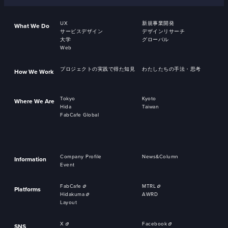
UX
新規事業開発
What We Do
サービスデザイン
デザインリサーチ
大学
グローバル
Web
プロジェクトの実践で得た知見
わたしたちの手法・思考
How We Work
Tokyo
Kyoto
Where We Are
Hida
Taiwan
FabCafe Global
Company Profile
News&Column
Information
Event
FabCafe
MTRL
Platforms
Hidakuma
AWRD
Layout
X
Facebook
SNS