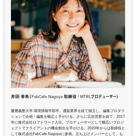
井田 幸希
（FabCafe Nagoya 取締役 / MTRLプロデューサー）
慶應義塾大学 環境情報学部卒。通販業界を経て独立し、編集プロダク
ションで企画・編集を幅広く手がける。さらに広告営業を経て、2017
年に株式会社ロフトワーク入社。プロデューサーとして幅広いプロジ
ェクトでクライアントの機会創出を手がける。2020年からは取締役と
して株式会社FabCafe Nagoyaに参画。立ち上げメンバーとして、も