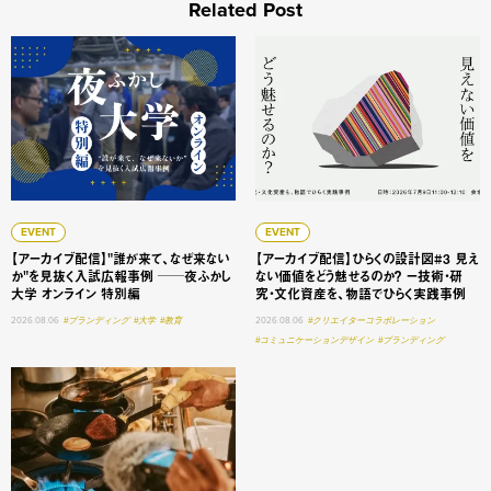
Related Post
【アーカイブ配信】"誰が来て、なぜ来ないか"を見抜く入試広
【アーカイブ配信】ひらくの設
EVENT
EVENT
【アーカイブ配信】"誰が来て、なぜ来ない
【アーカイブ配信】ひらくの設計図#3 見え
か"を見抜く入試広報事例 ──夜ふかし
ない価値をどう魅せるのか？ ー技術・研
大学 オンライン 特別編
究・文化資産を、物語でひらく実践事例
2026.08.06
#ブランディング
#大学
#教育
2026.08.06
#クリエイターコラボレーション
#コミュニケーションデザイン
#ブランディング
見えない価値は「うまく語る」だけでは届かない 技術・研