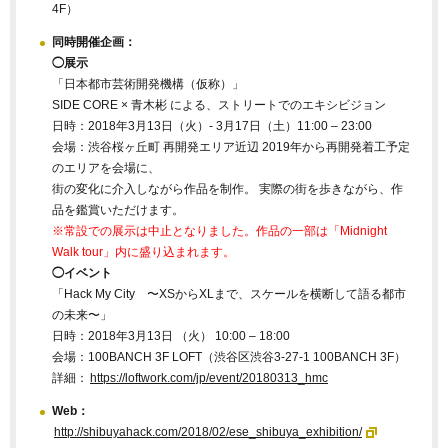
4F）
同時開催企画：
◯展示
「日本都市芸術開発機構（仮称）」
SIDE CORE × 青木彬 による、ストリートでのエキシビジョン
日時：2018年3月13日（火）- 3月17日（土）11:00 – 23:00
会場：渋谷桜ヶ丘町 再開発エリア近辺 2019年から再開発着工予定
のエリアを会場に、
街の変化に介入しながら作品を制作。 実際の街を歩きながら、作
品を鑑賞いただけます。
※常設での展示は中止となりました。作品の一部は「Midnight
Walk tour」内に盛り込まれます。
◯イベント
「Hack My City 〜XSからXLまで、スケールを横断して語る都市
の未来〜」
日時：2018年3月13日 （火） 10:00 – 18:00
会場：100BANCH 3F LOFT（渋谷区渋谷3-27-1 100BANCH 3F）
詳細：
https://loftwork.com/jp/event/20180313_hmc
Web：
http://shibuyahack.com/2018/02/ese_shibuya_exhibition/