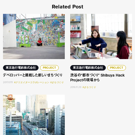
Related Post
デベロッパーと挑戦した新しいまちづくり
渋谷の“都市づくり” Shibuya 
東京急行電鉄株式会社
PROJECT
東京急行電鉄株式会社
PROJECT
デベロッパーと挑戦した新しいまちづくり
渋谷の“都市づくり” Shibuya Hack
Projectの現場から
2017.07.11
#クリエイターコラボレーション
#まちづくり
2016.11.29
#まちづくり
2020年、あなたはどんな都市で過ごしたい？ 都市の視点を学