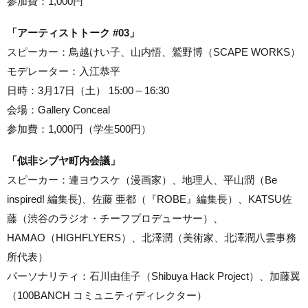
参加費：1,000円
「アーティストトーク #03」
スピーカー：鳥越けい子、山内悟、鷲野博（SCAPE WORKS）
モデレーター：入江恭平
日時：3月17日（土） 15:00 – 16:30
会場：Gallery Conceal
参加費：1,000円（学生500円）
「似非シブヤ町内会議」
スピーカー：連ヨウスケ（漫画家）、地理人、平山潤（Be
inspired! 編集長)、佐藤 亜都（『ROBE』編集長）、KATSU佐
藤（渋谷のラジオ・チーフプロデューサー）、
HAMAO（HIGHFLYERS）、北澤潤（美術家、北澤潤八雲事務
所代表）
パーソナリティ：石川由佳子（Shibuya Hack Project）、加藤翼
（100BANCH コミュニティディレクター）