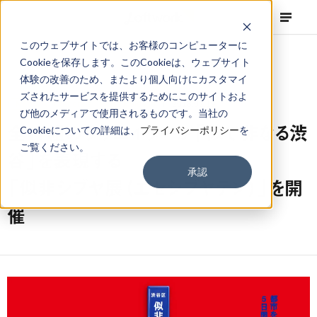
このウェブサイトでは、お客様のコンピューターに
Cookieを保存します。このCookieは、ウェブサイト
体験の改善のため、またより個人向けにカスタマイ
ズされたサービスを提供するためにこのサイトおよ
NEWS
Corporate
,
Press Release
2018.02.19
び他のメディアで使用されるものです。当社の
全11組のクリエイターが「似て非なる渋
Cookieについての詳細は、
プライバシーポリシー
を
ご覧ください。
谷」を表現する
承認
「似非シブヤ展（エセシブヤテン）」を開
催