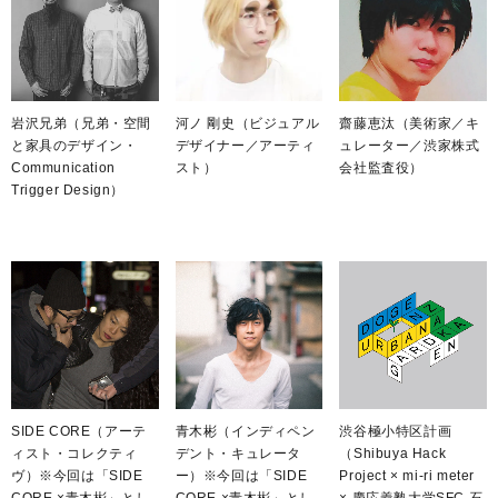
岩沢兄弟（兄弟・空間
河ノ 剛史（ビジュアル
齋藤恵汰（美術家／キ
と家具のデザイン・
デザイナー／アーティ
ュレーター／渋家株式
Communication
スト）
会社監査役）
Trigger Design）
SIDE CORE（アーテ
青木彬（インディペン
渋谷極小特区計画
ィスト・コレクティ
デント・キュレータ
（Shibuya Hack
ヴ）※今回は「SIDE
ー）※今回は「SIDE
Project × mi-ri meter
CORE ×青木彬」とし
CORE ×青木彬」とし
× 慶応義塾大学SFC 石