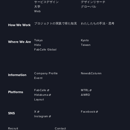
サービスデザイン
デザインリサーチ
大学
グローバル
Web
プロジェクトの実践で得た知見
わたしたちの手法・思考
How We Work
Tokyo
Kyoto
Where We Are
Hida
Taiwan
FabCafe Global
Company Profile
News&Column
Information
Event
FabCafe
MTRL
Platforms
Hidakuma
AWRD
Layout
X
Facebook
SNS
Instagram
Recruit
Contact