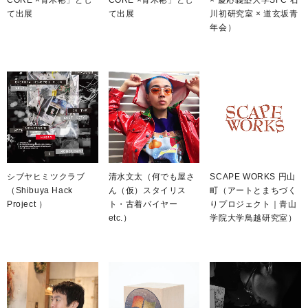
て出展
て出展
川初研究室 × 道玄坂青
年会）
シブヤヒミツクラブ
清水文太（何でも屋さ
SCAPE WORKS 円山
（Shibuya Hack
ん（仮）スタイリス
町（アートとまちづく
Project ）
ト・古着バイヤー
りプロジェクト｜青山
etc.）
学院大学鳥越研究室）