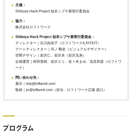
主催：
Shibuya Hack Project 似非シブヤ展実行委員会
協力：
株式会社ロフトワーク
Shibuya Hack Project 似非シブヤ展実行委員会：
ディレクター｜石川由佳子（ロフトワーク/LAYOUT）
アートディレクター｜河ノ 剛史（ビジュアルデザイナー）
空間デザイン｜岩沢仁、岩沢卓（岩沢兄弟）
企画運営｜村田美樹、岩沢エリ、佐々木まゆ、浅見和彦（ロフトワ
ーク）
問い合わせ先：
展示｜shp@loftwork.com
取材｜pr@loftwork.com（担当：ロフトワーク広報 原口）
プログラム