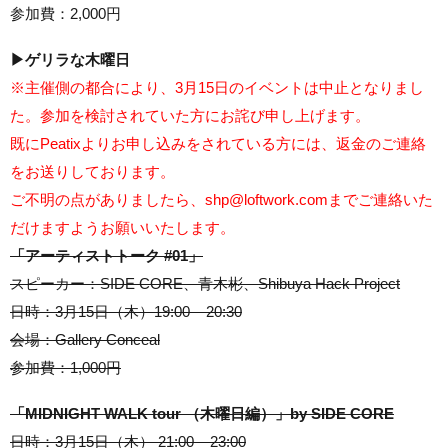
参加費：2,000円
▶︎ゲリラな木曜日
※主催側の都合により、3月15日のイベントは中止となりまし
た。参加を検討されていた方にお詫び申し上げます。
既にPeatixよりお申し込みをされている方には、返金のご連絡
をお送りしております。
ご不明の点がありましたら、shp@loftwork.comまでご連絡いた
だけますようお願いいたします。
「アーティストトーク #01」
スピーカー：SIDE CORE、青木彬、Shibuya Hack Project
日時：3月15日（木）19:00 – 20:30
会場：Gallery Conceal
参加費：1,000円
「MIDNIGHT WALK tour （木曜日編）」by SIDE CORE
日時：3月15日（木） 21:00 – 23:00