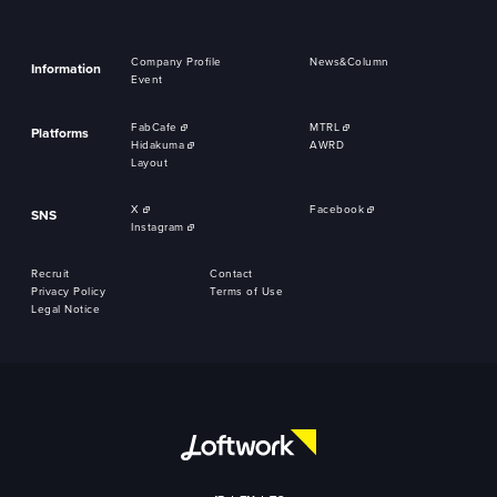
Company Profile
News&Column
Information
Event
FabCafe
MTRL
Platforms
Hidakuma
AWRD
Layout
X
Facebook
SNS
Instagram
Recruit
Contact
Privacy Policy
Terms of Use
Legal Notice