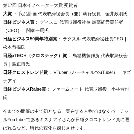
第17回 日本イノベーター大賞 受賞者
大賞
： 良品計画 代表取締役会長（兼）執行役員｜金井政明氏
日経ビジネス賞
： ディスコ 代表取締役社長 最高経営責任者
（CEO）｜関家一馬氏
日経ビジネス50周年特別賞
： ラクスル 代表取締役社長CEO｜
松本恭攝氏
日経xTECH（クロステック）賞
： 島精機製作所 代表取締役会
長｜島正博氏
日経クロストレンド賞
： VTuber（バーチャルYouTuber）｜キズ
ナアイ
日経ビジネスRaise賞
： ファームノート 代表取締役｜小林晋也
氏
今までの開催の中で初となる、実在する人物ではなくバーチャ
ルYouTuberであるキズナアイさんが日経クロストレンド賞に選
ばれるなど、時代の変化を感じさせます。