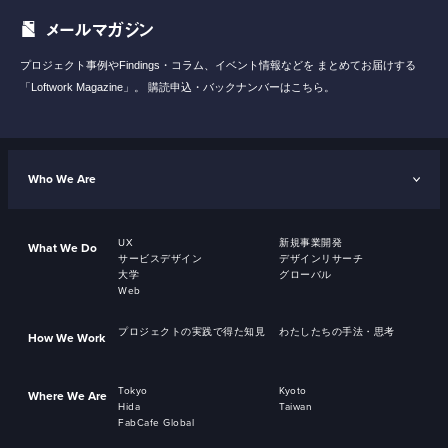
メールマガジン
プロジェクト事例やFindings・コラム、イベント情報などを
まとめてお届けする
「Loftwork Magazine」。
購読申込・バックナンバーはこちら。
Who We Are
UX
新規事業開発
What We Do
サービスデザイン
デザインリサーチ
大学
グローバル
Web
プロジェクトの実践で得た知見
わたしたちの手法・思考
How We Work
Tokyo
Kyoto
Where We Are
Hida
Taiwan
FabCafe Global