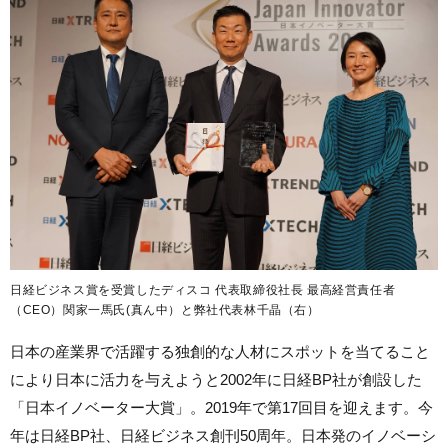
日経ビジネス賞を受賞したディスコ 代表取締役社長 最高経営責任者
（CEO）関家一馬氏(真ん中）と弊社代表林千晶（右）
日本の産業界で活躍する独創的な人材にスポットを当てること
により日本に活力を与えようと2002年に日経BP社が創設した
「日本イノベーター大賞」。2019年で第17回目を迎えます。今
年は日経BP社、日経ビジネス創刊50周年。日本発のイノベーシ