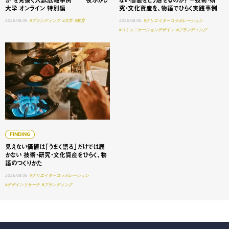
か"を見抜く入試広報事例 ──夜ふかし
ない価値をどう魅せるのか？ ー技術・研
大学 オンライン 特別編
究・文化資産を、物語でひらく実践事例
2026.08.06
#ブランディング
#大学
#教育
2026.08.06
#クリエイターコラボレーション
#コミュニケーションデザイン
#ブランディング
見えない価値は「うまく語る」だけでは届かない 技術・研
FINDING
見えない価値は「うまく語る」だけでは届
かない 技術・研究・文化資産をひらく、物
語のつくりかた
2026.08.06
#クリエイターコラボレーション
#デザインリサーチ
#ブランディング