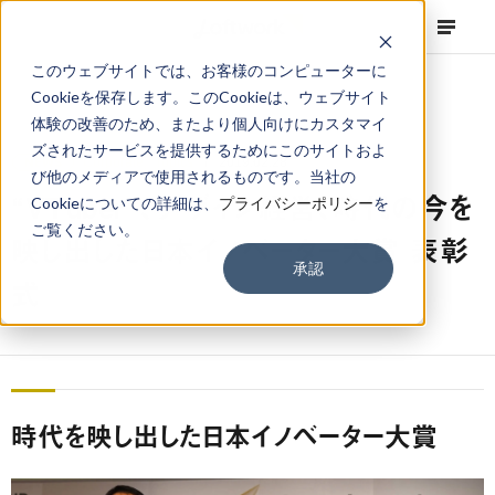
このウェブサイトでは、お客様のコンピューターに
Cookieを保存します。このCookieは、ウェブサイト
体験の改善のため、またより個人向けにカスタマイ
ズされたサービスを提供するためにこのサイトおよ
NEWS
Corporate
,
Topics
2019.02.28
び他のメディアで使用されるものです。当社の
“VTuber”、デザイン経営、時代の今を
Cookieについての詳細は、
プライバシーポリシー
を
ご覧ください。
映し出した日本イノベーター大賞 表彰
承認
式
時代を映し出した日本イノベーター大賞