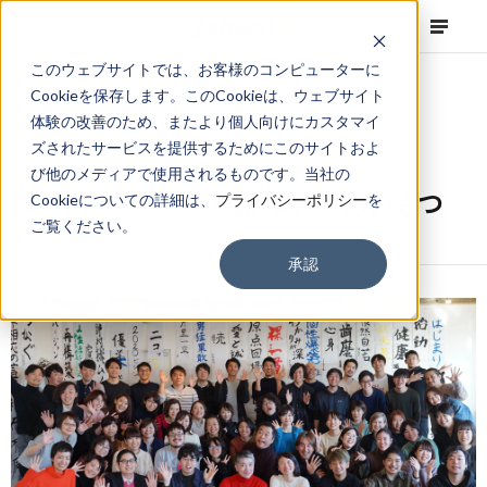
このウェブサイトでは、お客様のコンピューターに
Cookieを保存します。このCookieは、ウェブサイト
体験の改善のため、またより個人向けにカスタマイ
ズされたサービスを提供するためにこのサイトおよ
NEWS
Corporate
,
Topics
2020.01.06
び他のメディアで使用されるものです。当社の
ロフトワークからの新年のごあいさつ
Cookieについての詳細は、
プライバシーポリシー
を
ご覧ください。
承認