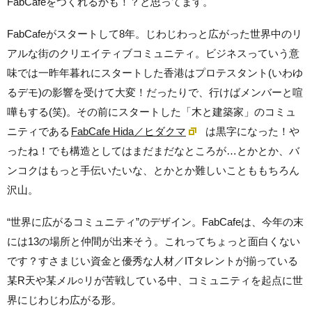
FabCafeをつくれるかも！？と思ってます。
FabCafeがスタートして8年。じわじわっと広がった世界中のリ
アルな街のクリエイティブコミュニティ。ビジネスっていう意
味では一昨年暮れにスタートした香港はプロテスタント(いわゆ
るデモ)の影響を受けて大変！だったりで、行けばメンバーと喧
嘩もする(笑)。その前にスタートした「木と建築家」のコミュ
ニティである
FabCafe Hida／ヒダクマ
は黒字になった！や
ったね！でも構造としてはまだまだなところが…とかとか、バ
ンコクはもっと手伝いたいな、とかとか難しいことももちろん
沢山。
“世界に広がるコミュニティ”のデザイン。FabCafeは、今年の末
には13の場所と仲間が出来そう。これってちょっと面白くない
です？すさまじい資金と優秀な人材／ITタレントが揃っている
某R天や某メル○リが苦戦している中、コミュニティを起点に世
界にじわじわ広がる形。