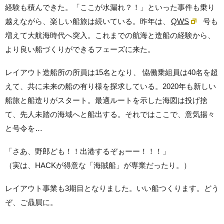
経験も積んできた。「ここが水漏れ？！」といった事件も乗り
越えながら、楽しい船旅は続いている。昨年は、
QWS
号も
増えて大航海時代へ突入。これまでの航海と造船の経験から、
より良い船づくりができるフェーズに来た。
レイアウト造船所の所員は15名となり、 恊働乗組員は40名を超
えて、共に未来の船の有り様を探求している。2020年も新しい
船旅と船造りがスタート。最適ルートを示した海図は投げ捨
て、先人未踏の海域へと船出する。それではここで、意気揚々
と号令を…
「さあ、野郎ども！！出港するぞぉーー！！！」
（実は、HACKが得意な「海賊船」が専業だったり。）
レイアウト事業も3期目となりました。いい船つくります。どう
ぞ、ご贔屓に。