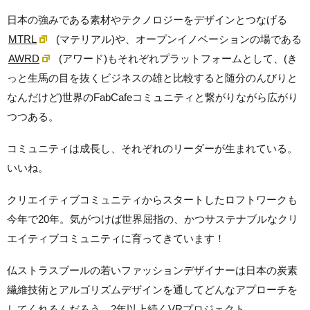
日本の強みである素材やテクノロジーをデザインとつなげる
MTRL
(マテリアル)や、オープンイノベーションの場である
AWRD
(アワード)もそれぞれプラットフォームとして、(き
っと生馬の目を抜くビジネスの雄と比較すると随分のんびりと
なんだけど)世界のFabCafeコミュニティと繋がりながら広がり
つつある。
コミュニティは成長し、それぞれのリーダーが生まれている。
いいね。
クリエイティブコミュニティからスタートしたロフトワークも
今年で20年。気がつけば世界屈指の、かつサステナブルなクリ
エイティブコミュニティに育ってきています！
仏ストラスブールの若いファッションデザイナーは日本の炭素
繊維技術とアルゴリズムデザインを通してどんなアプローチを
してくれるんだろう。2年以上続くVRプロジェクト