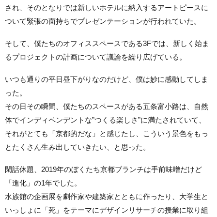
され、そのとなりでは新しいホテルに納入するアートピースに
ついて緊張の面持ちでプレゼンテーションが行われていた。
そして、僕たちのオフィススペースである3Fでは、新しく始ま
るプロジェクトの計画について議論を繰り広げている。
いつも通りの平日昼下がりなのだけど、僕は妙に感動してしま
った。
その日その瞬間、僕たちのスペースがある五条富小路は、自然
体でインディペンデントな”つくる楽しさ”に満たされていて、
それがとても「京都的だな」と感じたし、こういう景色をもっ
とたくさん生み出していきたい、と思った。
閑話休題、2019年のぼくたち京都ブランチは手前味噌だけど
「進化」の1年でした。
水族館の企画展を劇作家や建築家とともに作ったり、大学生と
いっしょに「死」をテーマにデザインリサーチの授業に取り組