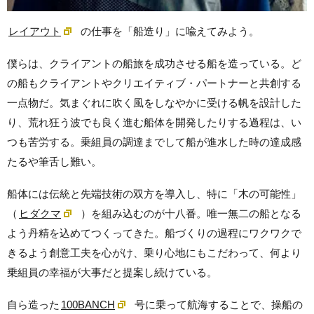
レイアウト
の仕事を「船造り」に喩えてみよう。
僕らは、クライアントの船旅を成功させる船を造っている。ど
の船もクライアントやクリエイティブ・パートナーと共創する
一点物だ。気まぐれに吹く風をしなやかに受ける帆を設計した
り、荒れ狂う波でも良く進む船体を開発したりする過程は、い
つも苦労する。乗組員の調達までして船が進水した時の達成感
たるや筆舌し難い。
船体には伝統と先端技術の双方を導入し、特に「木の可能性」
（
ヒダクマ
）を組み込むのが十八番。唯一無二の船となる
よう丹精を込めてつくってきた。船づくりの過程にワクワクで
きるよう創意工夫を心がけ、乗り心地にもこだわって、何より
乗組員の幸福が大事だと提案し続けている。
自ら造った
100BANCH
号に乗って航海することで、操船の