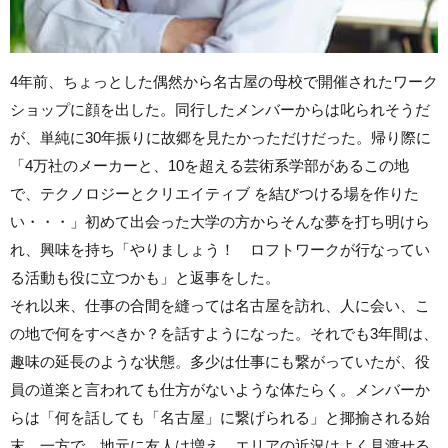
4年前、ちょっとした偶然から名古屋の母校で開催されたワーク
ショップに顔を出した。同行したメンバーからは叱られそうだ
が、単純に30年振りに故郷を見たかっただけだった。帰り際に
「4万社のメーカーと、10を超える芸術系学部があるこの地
で、テクノロジーとクリエイティブ を結びつける場を作りた
い・・・」初めて出会った大学の方からそんな夢を打ち明けら
れ、興味を持ち「やりましょう！ ロフトワークが行なってい
る活動も役に立つかも」と返事をした。
それ以来、仕事の合間を縫っては名古屋を訪れ、人に会い、こ
の地で何をすべきか？を話すようになった。それでも3年間は、
趣味の延長のような状態。多少は仕事にも繋がっていたが、役
員の道楽と言われても仕方がないような体たらく。メンバーか
らは「何を話しても「名古屋」に繋げられる」と揶揄される始
末。一方で、地元に友人は増え、エリアの近況はよく見渡せる