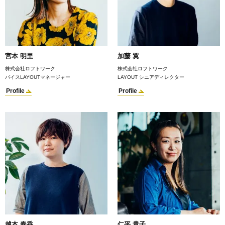
宮本 明里
加藤 翼
株式会社ロフトワーク
株式会社ロフトワーク
バイスLAYOUTマネージャー
LAYOUT シニアディレクター
Profile
Profile
越本 春香
仁平 貴子