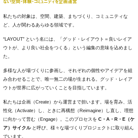
ない空間・体験・コミュニティを企画運営
私たちの対象は、空間、建築、まちづくり、コミュニティな
ど、人が関わるあらゆる領域です。
“LAYOUT” という名には、「グッド・レイアウト＝良いレイア
ウトが、より良い社会をつくる」という編集の意味を込めまし
た。
多様な人が場づくりに参画し、それぞれの個性やアイデアを組
み合わせることで、唯一無二の場が生まれる。グッド・レイア
ウトが世界に広がっていくことを目指しています。
私たちは企画（Create）から運営まで担います。場を育み、活
性化（Activate）し、ときに再構想（Reimagine）し直し、理想
に向かって営む（Engage）。このプロセスを
C・A・R・E（ケ
ア）サイクル
と呼び、様々な場づくりプロジェクトに取り組ん
でいます。