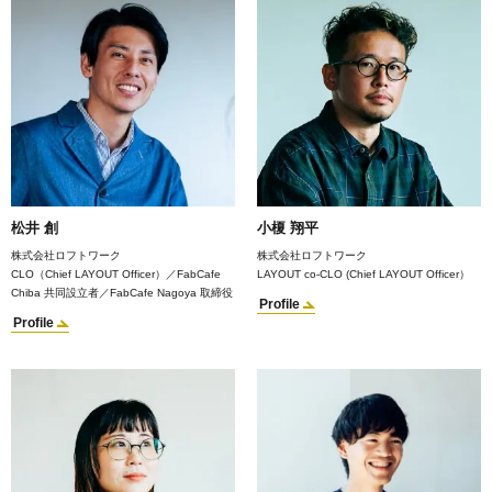
松井 創
小榎 翔平
株式会社ロフトワーク
株式会社ロフトワーク
CLO（Chief LAYOUT Officer）／FabCafe
LAYOUT co-CLO (Chief LAYOUT Officer）
Chiba 共同設立者／FabCafe Nagoya 取締役
Profile
Profile