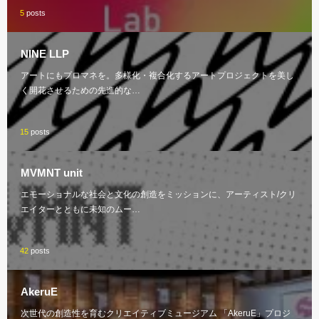
5
posts
NINE LLP
アートにもプロマネを。多様化・複合化するアートプロジェクトを美し
く開花させるための先進的な…
15
posts
MVMNT unit
エモーショナルな社会と文化の創造をミッションに、アーティスト/クリ
エイターとともに未知のムー…
42
posts
AkeruE
次世代の創造性を育むクリエイティブミュージアム 「AkeruE」プロジ