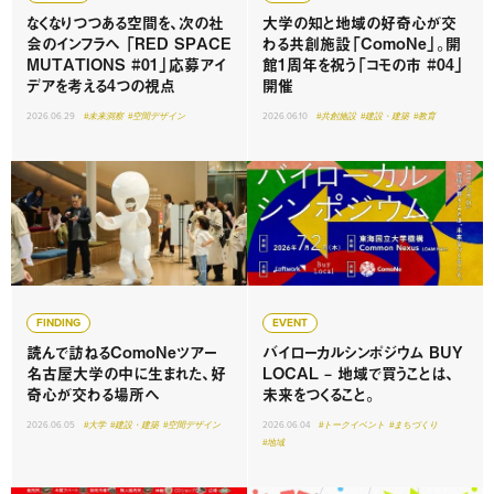
なくなりつつある空間を、次の社
大学の知と地域の好奇心が交
会のインフラへ 「RED SPACE
わる共創施設「ComoNe」。開
MUTATIONS #01」応募アイ
館1周年を祝う「コモの市 #04」
デアを考える4つの視点
開催
2026.06.29
#未来洞察
#空間デザイン
2026.06.10
#共創施設
#建設・建築
#教育
FINDING
EVENT
読んで訪ねるComoNeツアー
バイローカルシンポジウム BUY
名古屋大学の中に生まれた、好
LOCAL – 地域で買うことは、
奇心が交わる場所へ
未来をつくること。
2026.06.05
#大学
#建設・建築
#空間デザイン
2026.06.04
#トークイベント
#まちづくり
#地域