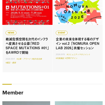
NEWS
EVENT
絶滅危惧空間を次代のインフラ
企業の未来を体現する場のデザ
へ変異させる公募「RED
イン vol.2 「NOMURA OPEN
SPACE MUTATIONS #01」
LAB 2026」共催セッション
をAWRDで開始
2026.01.15
#コミュニティマネジメント
#共創施設
#空間デザイン
2026.05.11
#公募・アワード
#地方自治体
#建設・建築
Member