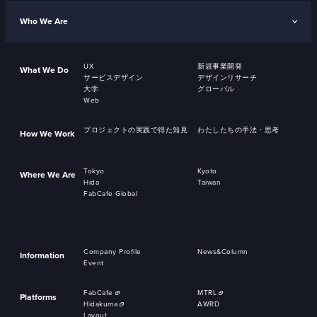
Who We Are
UX
新規事業開発
What We Do
サービスデザイン
デザインリサーチ
大学
グローバル
Web
プロジェクトの実践で得た知見
わたしたちの手法・思考
How We Work
Tokyo
Kyoto
Where We Are
Hida
Taiwan
FabCafe Global
Company Profile
News&Column
Information
Event
FabCafe
MTRL
Platforms
Hidakuma
AWRD
Layout