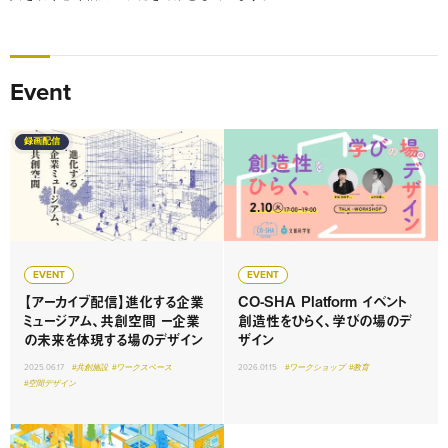
Event
録画配信
EVENT
EVENT
【アーカイブ配信】進化する企業
CO-SHA Platform イベント
ミュージアム、共創空間 ー企業
創造性をひらく、学びの場のデ
の未来を体現する場のデザイン
ザイン
2025.06.17
#共創施設
#ワークスペース
2026.01.15
#ワークショップ
#教育
#空間デザイン