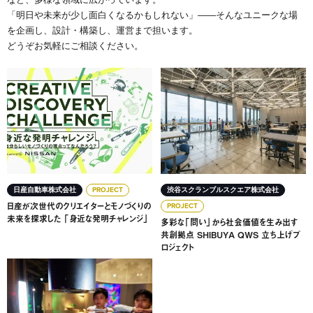
「明日や未来が少し面白くなるかもしれない」――そんなユニークな場
を企画し、設計・構築し、運営まで担います。
どうぞお気軽にご相談ください。
日産が次世代のクリエイターとモノづくりの未来を探求した
多彩な「問い」から社会価値を生
日産自動車株式会社
PROJECT
渋谷スクランブルスクエア株式会社
日産が次世代のクリエイターとモノづくりの
PROJECT
未来を探求した 「身近な発明チャレンジ」
多彩な「問い」から社会価値を生み出す
共創拠点 SHIBUYA QWS 立ち上げプ
ロジェクト
次世代の創造性を育むクリエイティブミュージアム 「Aker