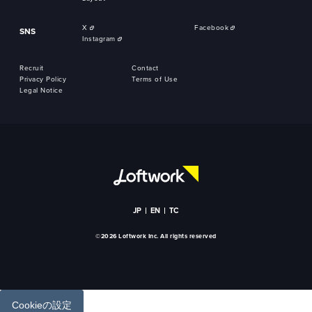
X
Facebook
SNS
Instagram
Recruit
Contact
Privacy Policy
Terms of Use
Legal Notice
JP
EN
TC
©2026 Loftwork Inc. All rights reserved
Cookieの設定