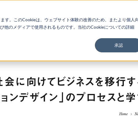
About
Service
Work
Findings
します。このCookieは、ウェブサイト体験の改善のため、またより個人
他のメディアで使用されるものです。当社のCookieについての詳細
承認
社会に向けてビジネスを移行す
ションデザイン」のプロセスと
Home
N