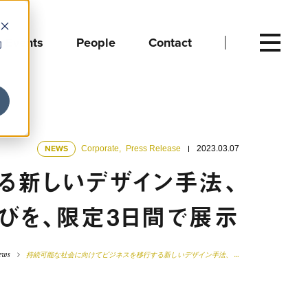
Events
People
Contact
向
NEWS
Corporate
,
Press Release
2023.03.07
る新しいデザイン手法、
学びを、限定3日間で展示
ews
持続可能な社会に向けてビジネスを移行する新しいデザイン手法、 …