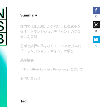
Fac
Summary
10
X
国内ではまだ紹介が少ない、社会変革を
0
促す「トランジションデザイン」のプロ
セスを公開
はて
思考と試行の跡をひらく。30名が挑んだ
0
「トランジションデザイン」の学び
展示概要
「Transition Leaders Program」について
お問い合わせ
Tag