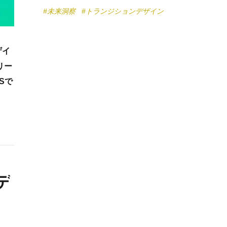
#未来洞察
#トランジションデザイン
ザイ
リー
Sで
デ