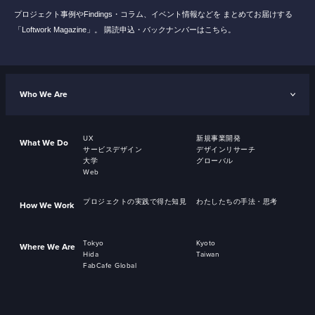
プロジェクト事例やFindings・コラム、イベント情報などを
まとめてお届けする
「Loftwork Magazine」。
購読申込・バックナンバーはこちら。
Who We Are
UX
新規事業開発
What We Do
サービスデザイン
デザインリサーチ
大学
グローバル
Web
プロジェクトの実践で得た知見
わたしたちの手法・思考
How We Work
Tokyo
Kyoto
Where We Are
Hida
Taiwan
FabCafe Global