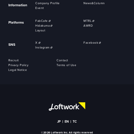
Company Profile
News&Column
Information
Event
FabCafe
MTRL
Platforms
Hidakuma
AWRD
Layout
X
Facebook
SNS
Instagram
Recruit
Contact
Privacy Policy
Terms of Use
Legal Notice
JP
EN
TC
©2026 Loftwork Inc. All rights reserved