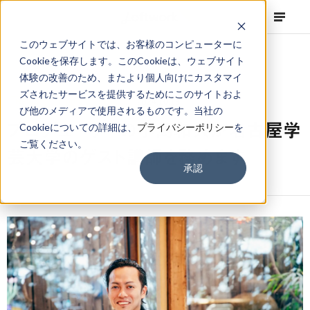
このウェブサイトでは、お客様のコンピューターに
Cookieを保存します。このCookieは、ウェブサイト
体験の改善のため、またより個人向けにカスタマイ
ズされたサービスを提供するためにこのサイトおよ
NEWS
Corporate
,
Topics
2024.10.18
び他のメディアで使用されるものです。当社の
プロデューサーの小島和人が名古屋学
Cookieについての詳細は、
プライバシーポリシー
を
ご覧ください。
芸大学のゲスト講師を務めます
承認