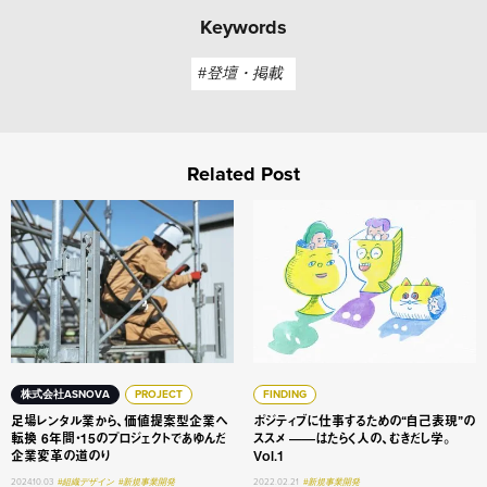
Keywords
#登壇・掲載
Related Post
足場レンタル業から、価値提案型企業へ転換 6年間・15の
ポジティブに仕事するための“自
株式会社ASNOVA
PROJECT
FINDING
足場レンタル業から、価値提案型企業へ
ポジティブに仕事するための“自己表現”の
転換 6年間・15のプロジェクトであゆんだ
ススメ ——はたらく人の、むきだし学。
企業変革の道のり
Vol.1
2024.10.03
#組織デザイン
#新規事業開発
2022.02.21
#新規事業開発