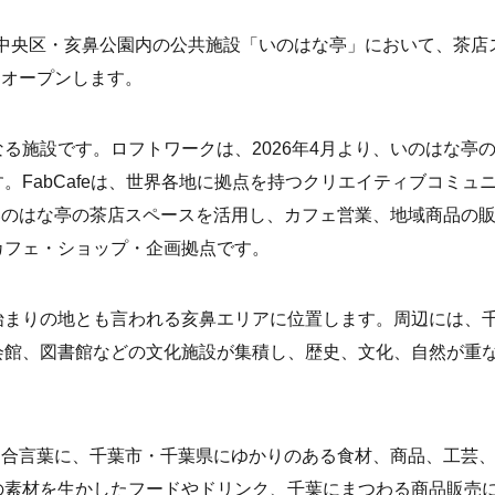
葉市中央区・亥鼻公園内の公共施設「いのはな亭」において、茶店
」をオープンします。
る施設です。ロフトワークは、2026年4月より、いのはな亭
FabCafeは、世界各地に拠点を持つクリエイティブコミュ
aは、いのはな亭の茶店スペースを活用し、カフェ営業、地域商品の
カフェ・ショップ・企画拠点です。
始まりの地とも言われる亥鼻エリアに位置します。周辺には、
会館、図書館などの文化施設が集積し、歴史、文化、自然が重
嗜む」を合言葉に、千葉市・千葉県にゆかりのある食材、商品、工芸
の素材を生かしたフードやドリンク、千葉にまつわる商品販売