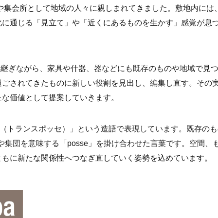
店や集会所として地域の人々に親しまれてきました。敷地内には
化に通じる「見立て」や「近くにあるものを生かす」感覚が息
脈を受け継ぎながら、家具や什器、器などにも既存のものや地域で見
過ごされてきたものに新しい役割を見出し、編集し直す。その
たな価値として提案していきます。
nspossé（トランスポッセ）」という造語で表現しています。既存の
仲間や集団を意味する「posse」を掛け合わせた言葉です。空間、
ともに新たな関係性へつなぎ直していく姿勢を込めています。