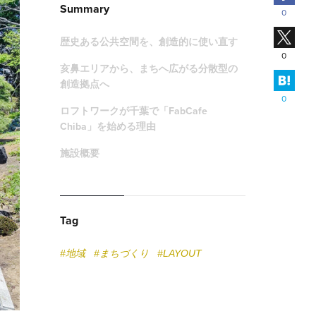
Summary
0
X
歴史ある公共空間を、創造的に使い直す
0
亥鼻エリアから、まちへ広がる分散型の
はて
創造拠点へ
0
ロフトワークが千葉で「FabCafe
Chiba」を始める理由
施設概要
Tag
#地域
#まちづくり
#LAYOUT