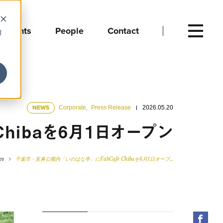
Events
People
Contact
向
NEWS
Corporate
,
Press Release
2026.05.20
hibaを6月1日オープン
ws
千葉市・亥鼻公園内「いのはな亭」にFabCafe Chibaを6月1日オープ…
Fac