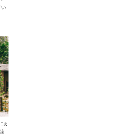
てい
にあ
流