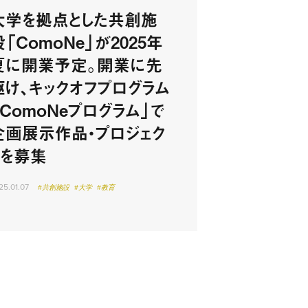
大学を拠点とした共創施
設「ComoNe」が2025年
夏に開業予定。開業に先
駆け、キックオフプログラム
「ComoNeプログラム」で
企画展示作品・プロジェク
トを募集
25.01.07
#共創施設
#大学
#教育