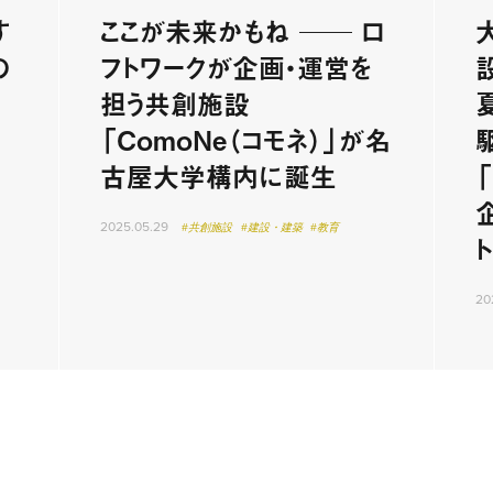
す
ここが未来かもね ── ロ
の
フトワークが企画・運営を
の
担う共創施設
「ComoNe（コモネ）」が名
古屋大学構内に誕生
2025.05.29
#共創施設
#建設・建築
#教育
20