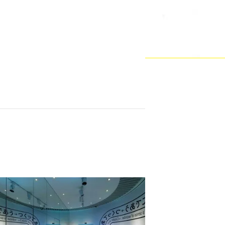
代を切り開く力を伸ばす、AkeruEの共創プログラム運営
化の時代」の創造性を可視化する 岡崎智弘「AkeruE」のグ