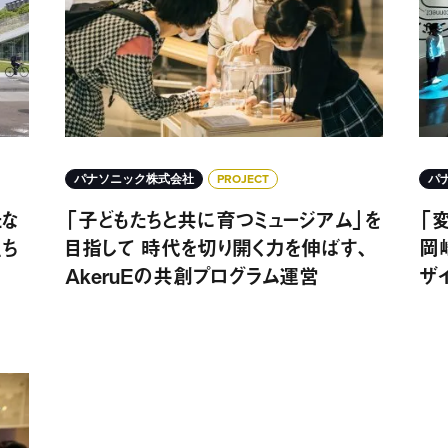
パナソニック株式会社
PROJECT
パ
な
「子どもたちと共に育つミュージアム」を
「
立ち
目指して 時代を切り開く力を伸ばす、
岡
AkeruEの共創プログラム運営
ザ
ージアム 「AkeruE」施設開業プロジェクト