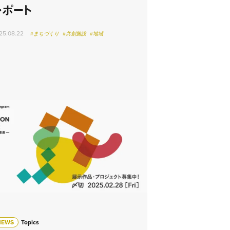
レポート
25.08.22
#まちづくり
#共創施設
#地域
NEWS
Topics