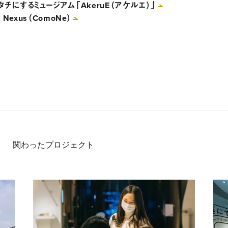
チにするミュージアム「AkeruE（アケルエ）」
exus（ComoNe）
関わったプロジェクト
と公共の場 「ComoNe」の立ち上げ・運営支援
「子どもたちと共に育つミュージアム」を目指して 時
「変