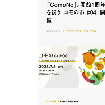
「ComoNe」。開館1周
を祝う「コモの市 #04」
催
2026.06.10
#共創施設
#建設・建築
#教育
NEWS
Press Release