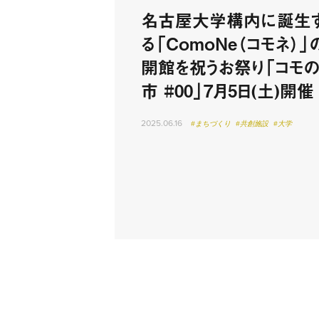
名古屋大学構内に誕生
る「ComoNe（コモネ）」
開館を祝うお祭り「コモ
市 #00」7月5日(土)開催
2025.06.16
#まちづくり
#共創施設
#大学