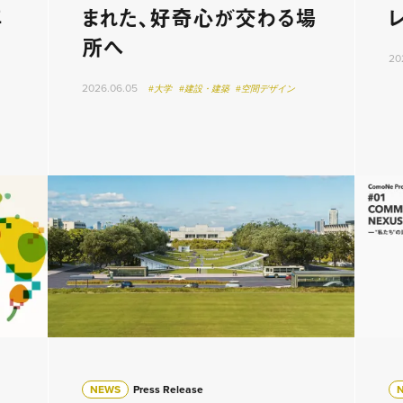
年
まれた、好奇心が交わる場
開
所へ
20
2026.06.05
#大学
#建設・建築
#空間デザイン
NEWS
Press Release