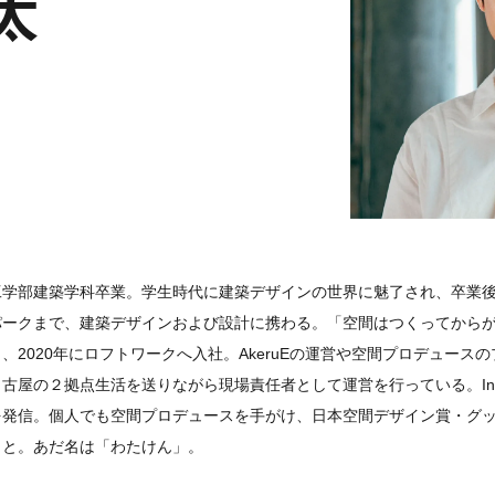
太
工学部建築学科卒業。学生時代に建築デザインの世界に魅了され、卒業
パークまで、建築デザインおよび設計に携わる。「空間はつくってから
、2020年にロフトワークへ入社。AkeruEの運営や空間プロデュース
名古屋の２拠点生活を送りながら現場責任者として運営を行っている。Ins
を発信。個人でも空間プロデュースを手がけ、日本空間デザイン賞・グ
こと。あだ名は「わたけん」。