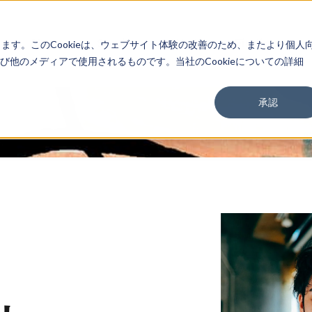
About
Service
Work
Findings
します。このCookieは、ウェブサイト体験の改善のため、またより個人
他のメディアで使用されるものです。当社のCookieについての詳細
承認