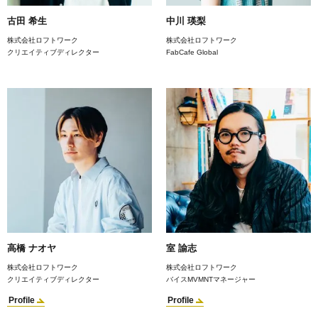
古田 希生
中川 瑛梨
株式会社ロフトワーク
株式会社ロフトワーク
クリエイティブディレクター
FabCafe Global
高橋 ナオヤ
室 諭志
株式会社ロフトワーク
株式会社ロフトワーク
クリエイティブディレクター
バイスMVMNTマネージャー
Profile
Profile