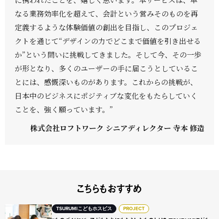
なる業務効率化を超えて、会計という営みそのものを再
定義するような体験価値の創出を目指し、このプロジェ
クトを通じて“デザインの力でどこまで価値を引き出せる
か”という問いに挑戦してきました。そして今、その一歩
が形となり、多くのユーザーの手に届こうとしているこ
とには、感慨深いものがあります。これからの挑戦が、
日本中のビジネスにポジティブな変化をもたらしていく
ことを、強く願っています。”
株式会社ロフトワーク シニアディレクター 寺本 修造
こちらもおすすめ
“ものづくり”が、子どもたちにもたらしたものとは？ TSURUMI
TSURUMIこどもホスピス
PROJECT