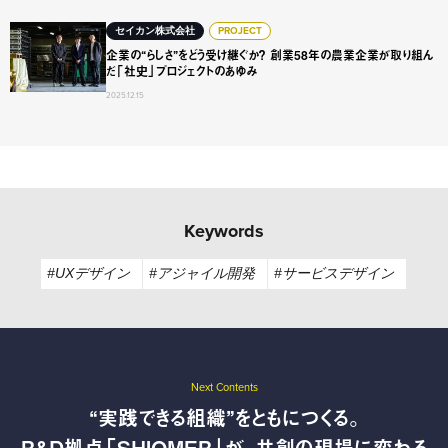
企業の“らしさ”をどう受け継ぐか？ 創業58年の農業企業が
セイカン株式会社
PROJECT
企業の“らしさ”をどう受け継ぐか？ 創業58年の農業企業が取り組ん
だ「社史」プロジェクトのあゆみ
2025.12.15
Keywords
#UXデザイン
#アジャイル開発
#サービスデザイン
Next Contents
“実践できる組織”をともにつくる。
R&D拠点「SHIOMER」が、共創の現場に変わる