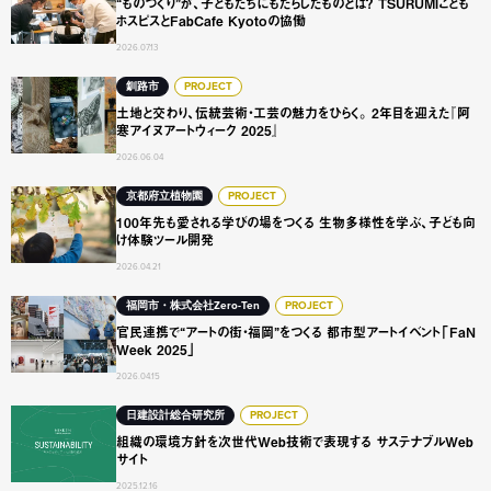
“ものづくり”が、子どもたちにもたらしたものとは？ TSURUMIこども
ホスピスとFabCafe Kyotoの協働
2026.07.13
土地と交わり、伝統芸術・工芸の魅力をひらく。 2年目を迎え
釧路市
PROJECT
土地と交わり、伝統芸術・工芸の魅力をひらく。 2年目を迎えた『阿
寒アイヌアートウィーク 2025』
2026.06.04
100年先も愛される学びの場をつくる 生物多様性を学ぶ、
京都府立植物園
PROJECT
100年先も愛される学びの場をつくる 生物多様性を学ぶ、子ども向
け体験ツール開発
2026.04.21
官民連携で“アートの街・福岡”をつくる 都市型アートイベント「F
福岡市・株式会社Zero-Ten
PROJECT
官民連携で“アートの街・福岡”をつくる 都市型アートイベント「FaN
Week 2025」
2026.04.15
組織の環境方針を次世代Web技術で表現する サステナブルW
日建設計総合研究所
PROJECT
組織の環境方針を次世代Web技術で表現する サステナブルWeb
サイト
2025.12.16