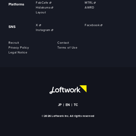
FabCafe
MTRL
Platforms
Hidakuma
AWRD
Layout
X
Facebook
SNS
Instagram
Recruit
Contact
Privacy Policy
Terms of Use
Legal Notice
JP
EN
TC
©2026 Loftwork Inc. All rights reserved