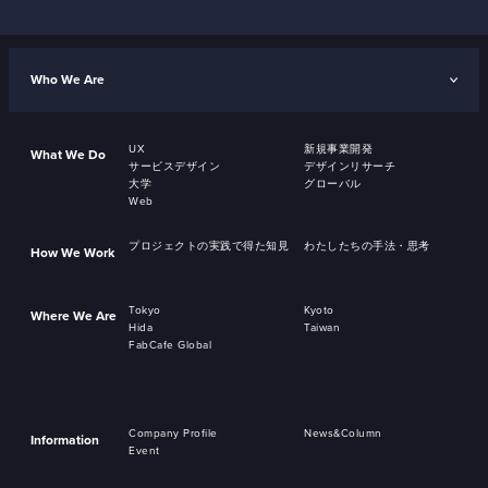
Who We Are
UX
新規事業開発
What We Do
サービスデザイン
デザインリサーチ
大学
グローバル
Web
プロジェクトの実践で得た知見
わたしたちの手法・思考
How We Work
Tokyo
Kyoto
Where We Are
Hida
Taiwan
FabCafe Global
Company Profile
News&Column
Information
Event