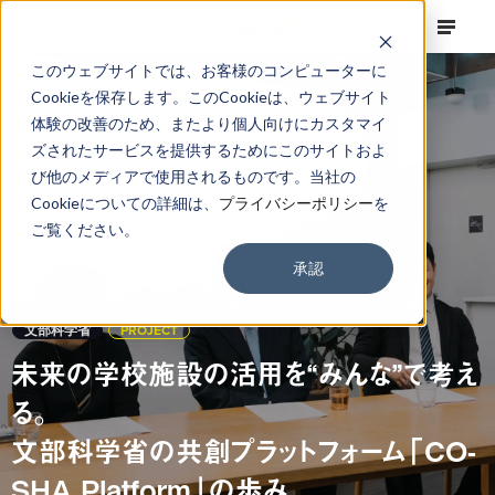
このウェブサイトでは、お客様のコンピューターに
Cookieを保存します。このCookieは、ウェブサイト
体験の改善のため、またより個人向けにカスタマイ
ズされたサービスを提供するためにこのサイトおよ
び他のメディアで使用されるものです。当社の
Cookieについての詳細は、
プライバシーポリシー
を
ご覧ください。
承認
文部科学省
PROJECT
未来の学校施設の活用を“みんな”で考え
る。
文部科学省の共創プラットフォーム「CO-
SHA Platform」の歩み