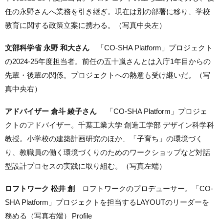
任の永野さんへ業務を引き継ぎ。現在は別の部署に移り、学校
教育に関する政策立案に携わる。（写真中央左）
文部科学省 永野 和大さん
「CO-SHA Platform」プロジェクト
の2024-25年度担当者。前任の五十嵐さんとは入庁1年目からの
先輩・後輩の関係。プロジェクトへの熱意も受け継いだ。（写
真中央右）
アドバイザー 倉斗 綾子さん
「CO-SHA Platform」プロジェ
クトのアドバイザー。千葉工業大学 創造工学部 デザイン科学科
教授。小学校の建築計画研究のほか、「子育ち」の環境づく
り、教職員の働く環境づくりのためのワークショップなど対話
型設計プロセスの実践に取り組む。（写真左端）
ロフトワーク 松井 創
ロフトワークのプロデューサー。「CO-
SHA Platform」プロジェクトを担当するLAYOUTのリーダーを
務める（写真右端）
Profile