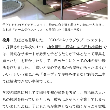
子どもたちのアイデアによって、静かに心を落ち着けたい時に一人きりに
なれる「カームダウンハウス」を設置した（日枝小学校）
松井
先ほども登場した、『CO-SHAソウゾウプロジェクト』
に採択された学校の１つ、
神奈川県・横浜にある日枝小学校
で
は、特別なサポートが必要な子どもたちが主体となって家具を
買ったり手を動かしたりして、自分たちにとって心地の良い場
所を作りました。
「暗いと安心できるから屋根があったほうが
いい」という意見から「タープ」で屋根を作るなど
施設の工事
では解決できない事例でした。
学校の課題に対して文部科学省が施策を考案し、自治体の人た
ちの検討を待っていたとしら、彼らはおそらく卒業してしまっ
ていましたよね。子どもたちが主体となって動くからこそ実現