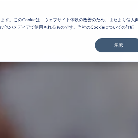
About
Service
Work
Findings
します。このCookieは、ウェブサイト体験の改善のため、またより個人
他のメディアで使用されるものです。当社のCookieについての詳細
承認