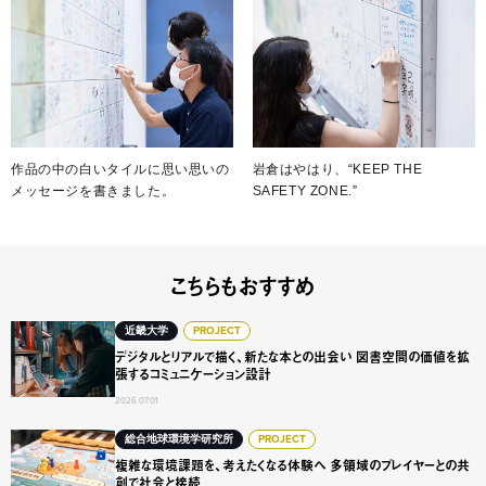
作品の中の白いタイルに思い思いの
岩倉はやはり、“KEEP THE
メッセージを書きました。
SAFETY ZONE.”
こちらもおすすめ
デジタルとリアルで描く、新たな本との出会い 図書空間の
近畿大学
PROJECT
デジタルとリアルで描く、新たな本との出会い 図書空間の価値を拡
張するコミュニケーション設計
2026.07.01
複雑な環境課題を、考えたくなる体験へ 多領域のプレイヤ
総合地球環境学研究所
PROJECT
複雑な環境課題を、考えたくなる体験へ 多領域のプレイヤーとの共
創で社会と接続