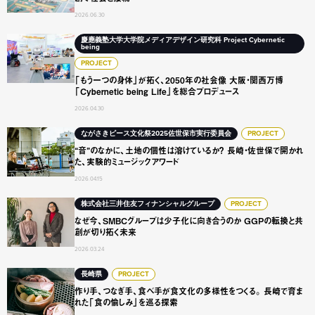
2026.06.30
「もう一つの身体」が拓く、2050年の社会像 大阪・関西万博「Cyb
慶應義塾大学大学院メディアデザイン研究科 Project Cybernetic
being
PROJECT
「もう一つの身体」が拓く、2050年の社会像 大阪・関西万博
「Cybernetic being Life」を総合プロデュース
2026.04.30
“音”のなかに、土地の個性は溶けているか？ 長崎・佐世保
ながさきピース文化祭2025佐世保市実行委員会
PROJECT
“音”のなかに、土地の個性は溶けているか？ 長崎・佐世保で開かれ
た、実験的ミュージックアワード
2026.04.15
なぜ今、SMBCグループは少子化に向き合うのか GGPの転
株式会社三井住友フィナンシャルグループ
PROJECT
なぜ今、SMBCグループは少子化に向き合うのか GGPの転換と共
創が切り拓く未来
2026.03.24
作り手、つなぎ手、食べ手が食文化の多様性をつくる。 長
長崎県
PROJECT
作り手、つなぎ手、食べ手が食文化の多様性をつくる。 長崎で育ま
れた「食の愉しみ」を巡る探索