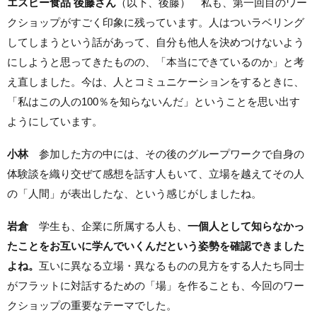
エスビー食品 後藤さん
（以下、後藤） 私も、第一回目のワー
クショップがすごく印象に残っています。人はついラベリング
してしまうという話があって、自分も他人を決めつけないよう
にしようと思ってきたものの、「本当にできているのか」と考
え直しました。今は、人とコミュニケーションをするときに、
「私はこの人の100％を知らないんだ」ということを思い出す
ようにしています。
小林
参加した方の中には、その後のグループワークで自身の
体験談を織り交ぜて感想を話す人もいて、立場を越えてその人
の「人間」が表出したな、という感じがしましたね。
岩倉
学生も、企業に所属する人も、
一個人として知らなかっ
たことをお互いに学んでいくんだという姿勢を確認できました
よね。
互いに異なる立場・異なるものの見方をする人たち同士
がフラットに対話するための「場」を作ることも、今回のワー
クショップの重要なテーマでした。