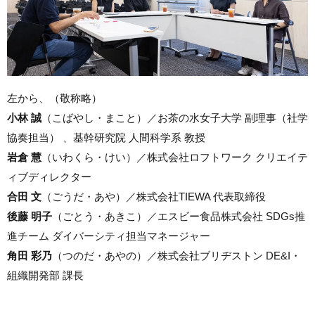
左から、（敬称略）
小林 誠
（こばやし・まこと）／お茶の水女子大学 副理事（社学
協奏担当） 、基幹研究院 人間科学系 教授
岩倉 慧
（いわくら・けい）／株式会社ロフトワーク クリエイテ
ィブディレクター
合田 文
（ごうだ・あや）／株式会社TIEWA 代表取締役
後藤 明子
（ごとう・あきこ）／エスビー食品株式会社 SDGs推
進チーム ダイバーシティ担当マネージャー
角田 彩乃
（つのだ・あやの）／株式会社ブリヂストン DE&I・
組織開発部 課長