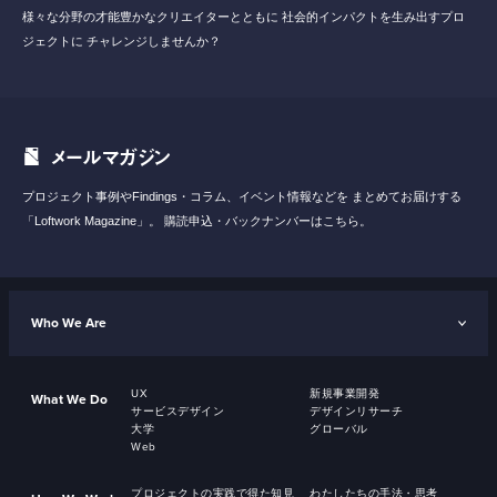
様々な分野の才能豊かなクリエイターとともに
社会的インパクトを生み出すプロ
ジェクトに
チャレンジしませんか？
メールマガジン
プロジェクト事例やFindings・コラム、イベント情報などを
まとめてお届けする
「Loftwork Magazine」。
購読申込・バックナンバーはこちら。
Who We Are
UX
新規事業開発
What We Do
サービスデザイン
デザインリサーチ
大学
グローバル
Web
プロジェクトの実践で得た知見
わたしたちの手法・思考