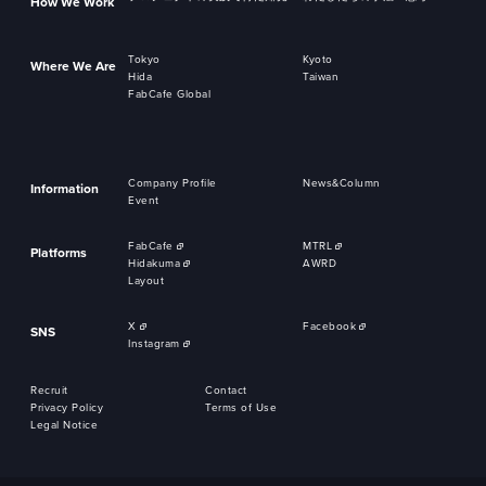
How We Work
Tokyo
Kyoto
Where We Are
Hida
Taiwan
FabCafe Global
Company Profile
News&Column
Information
Event
FabCafe
MTRL
Platforms
Hidakuma
AWRD
Layout
X
Facebook
SNS
Instagram
Recruit
Contact
Privacy Policy
Terms of Use
Legal Notice