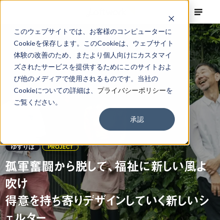
このウェブサイトでは、お客様のコンピューターに
Cookieを保存します。このCookieは、ウェブサイト
体験の改善のため、またより個人向けにカスタマイ
ズされたサービスを提供するためにこのサイトおよ
び他のメディアで使用されるものです。当社の
Cookieについての詳細は、
プライバシーポリシー
を
ご覧ください。
承認
ゆずりは
PROJECT
孤軍奮闘から脱して、福祉に新しい風よ
吹け
得意を持ち寄りデザインしていく新しいシ
ェルター