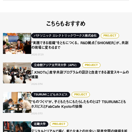
こちらもおすすめ
“実践できる組織”をともにつくる。 R&D拠点「SHIOME
パナソニック エレクトリックワークス株式会社
PROJECT
“実践できる組織”をともにつくる。 R&D拠点「SHIOMER」が、共創
の現場に変わるまで
2026.07.29
「.KNOTs」産学共創プログラムの設計と自走できる運営ス
立命館アジア太平洋大学（APU）
PROJECT
「.KNOTs」産学共創プログラムの設計と自走できる運営スキームの
構築
2026.07.14
“ものづくり”が、子どもたちにもたらしたものとは？ TSURUMI
TSURUMIこどもホスピス
PROJECT
“ものづくり”が、子どもたちにもたらしたものとは？ TSURUMIこども
ホスピスとFabCafe Kyotoの協働
2026.07.13
デジタルとリアルで描く、新たな本との出会い 図書空間の
近畿大学
PROJECT
デジタルとリアルで描く、新たな本との出会い 図書空間の価値を拡