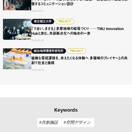
張するコミュニケーション設計
2026.07.01
「であい、まざる」多摩地域の磁場づくり ──TMU Innovat
東京都立大学
PROJECT
「であい、まざる」多摩地域の磁場づくり ──TMU Innovation
Hubと歩む、共創拠点化への始めの一歩
2026.06.30
複雑な環境課題を、考えたくなる体験へ 多領域のプレイヤ
総合地球環境学研究所
PROJECT
複雑な環境課題を、考えたくなる体験へ 多領域のプレイヤーとの共
創で社会と接続
2026.06.30
Keywords
#共創施設
#空間デザイン