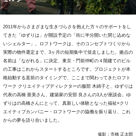
2011年からさまざまな生きづらさを抱えた方々のサポートをし
てきた「ゆずりは」が開設予定の「街に半分開いた閉じ込めな
いシェルター」。ロフトワークは、そのコンセプトづくりから
実際の物件選定まで、3ヶ月の短期集中で並走しました。拠点の
名前は「ながれる」に決定、東京・門前仲町の４階建てのビル
の工事はこれからスタートするところです。プロジェクトが本
格始動する直前のタイミングで、ここまで関わってきたロフト
ワーク クリエイティブディレクターの服部 木綿子と、ゆずりは
代表の高橋 亜美さん、建築家の安部 良さんの3人が座談会。ゆ
ずりはの高橋さんにとって、真新しい体験となった福祉×クリ
エイティブカンパニー・ロフトワークの協働を振り返り、これ
からの夢を語り合いました。
撮影：市橋 正太郎