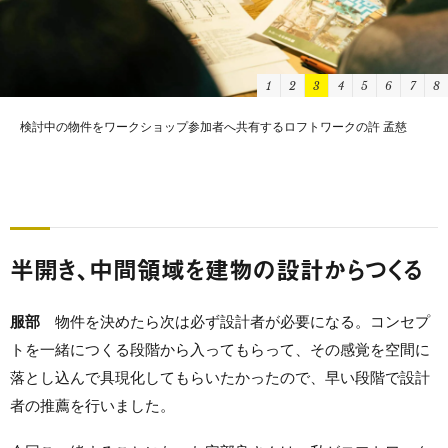
1
2
3
4
5
6
7
8
ゲストハウス運営の経験から、人が交わる機会がありつつも、近すぎない距
離感の設計について意見を伝える塩満 直弘さん（萩ゲストハウスrucoオー
ナー/Backpaclers'Japan取締役CCO）
半開き、中間領域を建物の設計からつくる
服部
物件を決めたら次は必ず設計者が必要になる。コンセプ
トを一緒につくる段階から入ってもらって、その感覚を空間に
落とし込んで具現化してもらいたかったので、早い段階で設計
者の推薦を行いました。