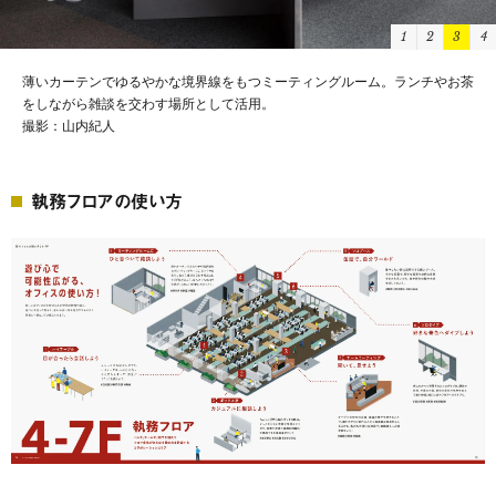
1
2
3
4
集中したい時に活用できる個人ブースも完備。
撮影：山内紀人
執務フロアの使い方