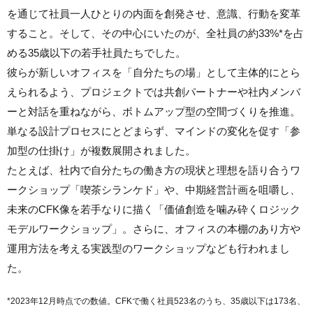
を通じて社員一人ひとりの内面を創発させ、意識、行動を変革
すること。そして、その中心にいたのが、全社員の約33%*を占
める35歳以下の若手社員たちでした。
彼らが新しいオフィスを「自分たちの場」として主体的にとら
えられるよう、プロジェクトでは共創パートナーや社内メンバ
ーと対話を重ねながら、ボトムアップ型の空間づくりを推進。
単なる設計プロセスにとどまらず、マインドの変化を促す「参
加型の仕掛け」が複数展開されました。
たとえば、社内で自分たちの働き方の現状と理想を語り合うワ
ークショップ「喫茶シランケド」や、中期経営計画を咀嚼し、
未来のCFK像を若手なりに描く「価値創造を噛み砕くロジック
モデルワークショップ」。さらに、オフィスの本棚のあり方や
運用方法を考える実践型のワークショップなども行われまし
た。
*2023年12月時点での数値。
CFKで働く社員523名のうち、35歳以下は173名、