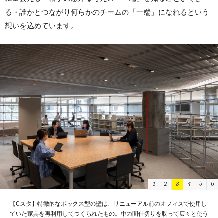
る・誰かとつながり何らかのチームの「一端」になれるという
想いを込めています。
1
2
3
4
5
6
【ホンダナ】CFK社員がセレクトした多種多様な本が並びます。
撮影：山内紀人