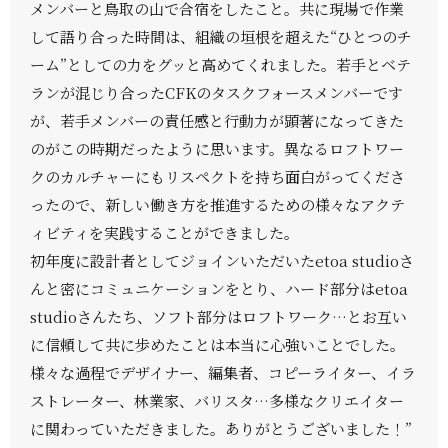
メンバーと鳥取の山で合宿をしたこと。共に現場で作業
して語り合った時間は、組織の垣根を超えた“ひとつのチ
ーム”としての力をグッと高めてくれました。若手とベテ
ランが混じり合ったCFKのタスクフォースメンバーです
が、若手メンバーの責任感と行動力が顕著になってきた
のがこの時期だったように思います。異なるロフトワー
クのカルチャーにもリスペクトを持ち面白がってくださ
ったので、新しい働き方を推進するための様々なアクテ
ィビティを実践することができました。
初年度に設計者としてジョインいただいたetoa studioさ
んと密にコミュニケーションをとり、ハード部分はetoa
studioさんたち、ソフト部分はロフトワーク…とお互い
に信頼して共に歩めたことは本当に心強いことでした。
様々な過程でデザイナー、編集者、コピーライター、イラ
ストレーター、林業家、バリスタ…多様なクリエイター
に関わっていただきました。ありがとうございました！”