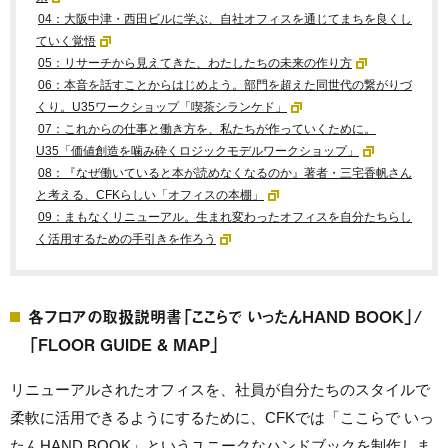
04：大阪中津・西田ビルに学ぶ、自社オフィスを通じてまちを良くし
ていく覚悟
05：リサーチから見えてきた、わたしたちの未来の作り方
06：本音を話すことからはじめよう。部門を超えた同世代の繋がりづ
くり。U35ワークショップ「喫茶シランケド」
07：これからの仕事と働き方を、私たちが作っていくために。
U35「価値創造を噛み砕くロジックモデルワークショップ」
08：『なぜ働いていると本が読めなくなるのか』著者・三宅香帆さん
と考える、CFKらしい「オフィスの本棚」
09：まもなくリニューアル。生まれ変わったオフィスを自分たちらし
く活用するための手引きを作ろう
各フロアの取扱説明書「ここらで いったんHAND BOOK」/
「FLOOR GUIDE & MAP」
リニューアルされたオフィスを、社員が自分たちのスタイルで
柔軟に活用できるようにするために、CFKでは「ここらで いっ
たんHAND BOOK」というユニークなハンドブックを制作しま