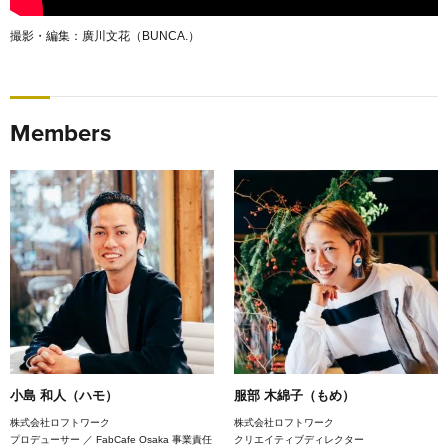
撮影・編集：廣川文花（BUNCA.）
Members
小島 和人（ハモ）
服部 木綿子（もめ）
株式会社ロフトワーク
株式会社ロフトワーク
プロデューサー ／ FabCafe Osaka 事業責任
クリエイティブディレクター