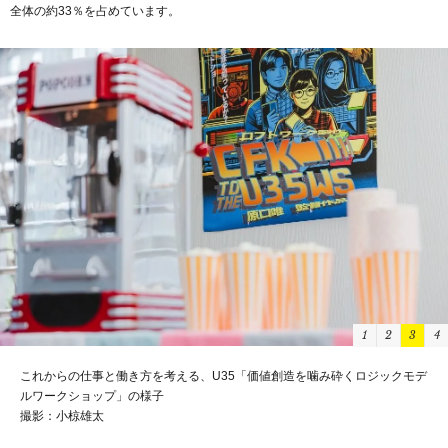
全体の約33％を占めています。
1
2
3
4
これからの仕事と働き方を考える、U35「価値創造を噛み砕くロジックモデ
ルワークショップ」の様子
撮影：小椋雄太