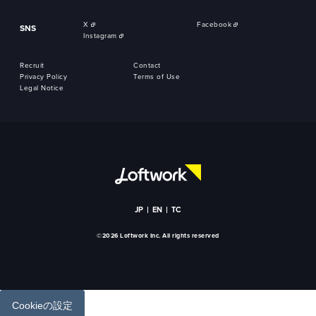
X
Facebook
SNS
Instagram
Recruit
Contact
Privacy Policy
Terms of Use
Legal Notice
JP
EN
TC
©2026 Loftwork Inc. All rights reserved
Cookieの設定