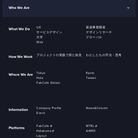
Who We Are
UX
新規事業開発
What We Do
サービスデザイン
デザインリサーチ
大学
グローバル
Web
プロジェクトの実践で得た知見
わたしたちの手法・思考
How We Work
Tokyo
Kyoto
Where We Are
Hida
Taiwan
FabCafe Global
Company Profile
News&Column
Information
Event
FabCafe
MTRL
Platforms
Hidakuma
AWRD
Layout