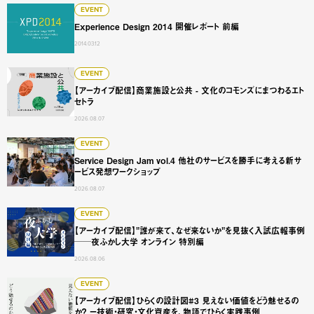
Experience Design 2014 開催レポート 前編
EVENT
Experience Design 2014 開催レポート 前編
2014.03.12
【アーカイブ配信】商業施設と公共 - 文化のコモンズにまつ
EVENT
【アーカイブ配信】商業施設と公共 - 文化のコモンズにまつわるエト
セトラ
2026.08.07
Service Design Jam vol.4 他社のサービスを勝手に
EVENT
Service Design Jam vol.4 他社のサービスを勝手に考える新サ
ービス発想ワークショップ
2026.08.07
【アーカイブ配信】"誰が来て、なぜ来ないか"を見抜く入試広
EVENT
【アーカイブ配信】"誰が来て、なぜ来ないか"を見抜く入試広報事例
──夜ふかし大学 オンライン 特別編
2026.08.06
【アーカイブ配信】ひらくの設計図#3 見えない価値をどう
EVENT
【アーカイブ配信】ひらくの設計図#3 見えない価値をどう魅せるの
か？ ー技術・研究・文化資産を、物語でひらく実践事例