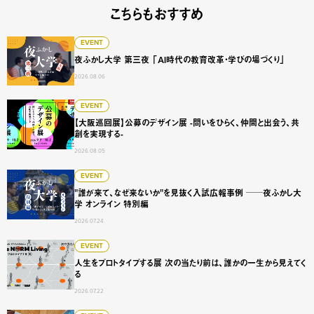
こちらもおすすめ
夜ふかし大学 第三夜 「AI時代の教育改革・学びの場づくり
EVENT
夜ふかし大学 第三夜 「AI時代の教育改革・学びの場づくり」
2026.08.06
【大阪巡回展】公募のデザイン展 -問いをひらく、仲間と出会
EVENT
【大阪巡回展】公募のデザイン展 -問いをひらく、仲間と出会う、共
創を実現する-
2026.08.05
"誰が来て、なぜ来ないか"を見抜く入試広報事例 ──夜ふかし
EVENT
"誰が来て、なぜ来ないか"を見抜く入試広報事例 ──夜ふかし大
学 オンライン 特別編
2026.07.24
人生をプロトタイプする展 次の当たり前は、誰かの一生から
EVENT
人生をプロトタイプする展 次の当たり前は、誰かの一生から見えてく
る
2026.07.22