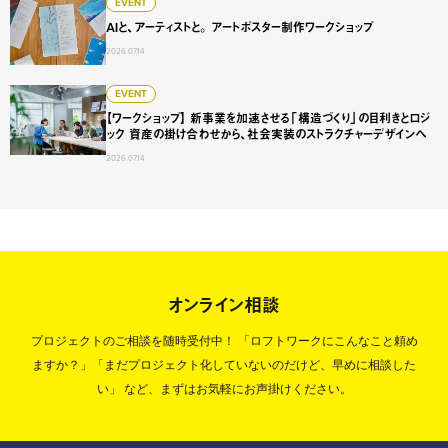
AIと、アーティストと。 アートポスター制作ワークショップ
EVENT
AIと、アーティストと。 アートポスター制作ワークショップ
2026.07.14
【ワークショップ】 新事業を加速させる「構造づくり」の目
EVENT
【ワークショップ】 新事業を加速させる「構造づくり」の目利きとロジ
ック 資産の掛け合わせから、社会実装のストラクチャーデザインへ
2026.07.14
オンライン相談
プロジェクトのご相談を随時受付中！
「ロフトワークにこんなこと頼め
ますか？」「まだプロジェクト化していないのだけど、早めに相談した
い」
など、まずはお気軽にお声掛けください。