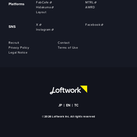
FabCafe
MTRL
Platforms
Hidakuma
AWRD
Layout
X
Facebook
SNS
Instagram
Recruit
Contact
Privacy Policy
Terms of Use
Legal Notice
JP
EN
TC
©2026 Loftwork Inc. All rights reserved