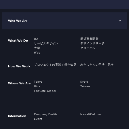
Who We Are
UX
新規事業開発
What We Do
サービスデザイン
デザインリサーチ
大学
グローバル
Web
プロジェクトの実践で得た知見
わたしたちの手法・思考
How We Work
Tokyo
Kyoto
Where We Are
Hida
Taiwan
FabCafe Global
Company Profile
News&Column
Information
Event