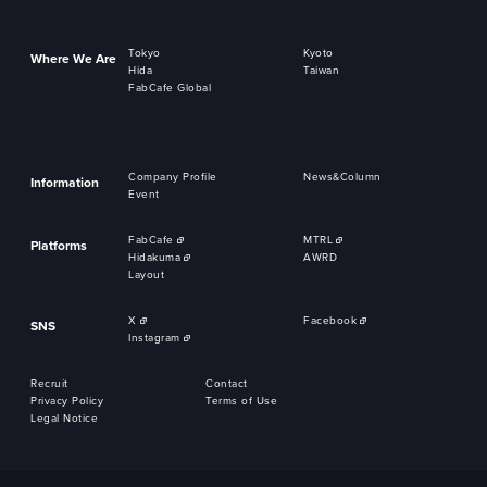
Tokyo
Kyoto
Where We Are
Hida
Taiwan
FabCafe Global
Company Profile
News&Column
Information
Event
FabCafe
MTRL
Platforms
Hidakuma
AWRD
Layout
X
Facebook
SNS
Instagram
Recruit
Contact
Privacy Policy
Terms of Use
Legal Notice