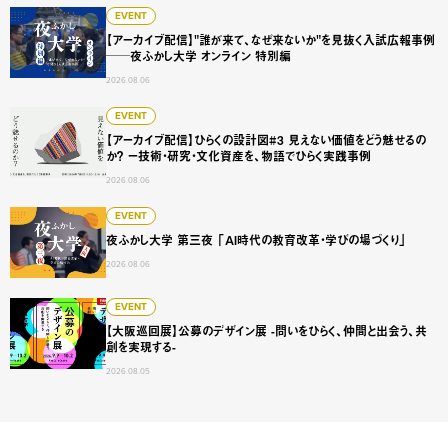
【アーカイブ配信】"誰が来て、なぜ来ないか"を見抜く入試広
EVENT
【アーカイブ配信】"誰が来て、なぜ来ないか"を見抜く入試広報事例
──夜ふかし大学 オンライン 特別編
2026.08.06
【アーカイブ配信】ひらくの設計図#3 見えない価値をどう
EVENT
【アーカイブ配信】ひらくの設計図#3 見えない価値をどう魅せるの
か？ ー技術・研究・文化資産を、物語でひらく実践事例
2026.08.06
夜ふかし大学 第三夜 「AI時代の教育改革・学びの場づくり
EVENT
夜ふかし大学 第三夜 「AI時代の教育改革・学びの場づくり」
2026.08.06
【大阪巡回展】公募のデザイン展 -問いをひらく、仲間と出会
EVENT
【大阪巡回展】公募のデザイン展 -問いをひらく、仲間と出会う、共
創を実現する-
2026.08.05