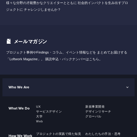
様々な分野の才能豊かなクリエイターとともに
社会的インパクトを生み出すプロ
ジェクトに
チャレンジしませんか？
メールマガジン
プロジェクト事例やFindings・コラム、イベント情報などを
まとめてお届けする
「Loftwork Magazine」。
購読申込・バックナンバーはこちら。
Who We Are
UX
新規事業開発
What We Do
サービスデザイン
デザインリサーチ
大学
グローバル
Web
プロジェクトの実践で得た知見
わたしたちの手法・思考
How We Work