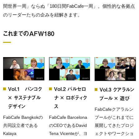
間世界一周」ならぬ「180日間FabCafe一周」。個性的な各拠点
のリーダーたちの企みを紐解きます。
これまでのAFW180
Vol.1 バンコク
Vol.2 バルセロ
Vol.3 クアラルン
× サステナブル
ナ × ロボティク
プール × 遊び
デザイン
ス
FabCafeクアラルン
FabCafe Bangkokの
FabCafe Barcelona
プールがこれまでに
共同設立者である
のCEOであるDavid
展開してきたプロジ
Kalaya
Tena Vicenteが、ヨ
ェクトやワークショ