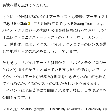
実験を繰り広げてきました。
さらに、今回は2名のバイオアーティストも登場。アーティスト
であり
BioClub
**の共同設立者でもあるGeorg Tremmelは、
バイオテクノロジーの実験と公開を積極的に行っており、バイ
オエレクトロニクスアーティストのアナ・ラウラ・カンテラ
は、菌糸体、ロボティクス、バイオテクノロジーのレンズを通
して地球と人類の未来を見ようとしています。
そもそも、「バイオアートとは何か？」「バイオテクノロジー
とはどう違うのか？」と思っている方も多いのではないでしょ
うか。バイオアートがVUCAな世界を生き抜くために何を教え
てくれるのか、4名のゲストの活動からヒントを探ります。
（イベントは全編英語にて開催されます。後日、日本語記事を
公開予定です。）
*VUCAとは、Volatility（変動性）・Uncertainty（不確実性）・Complexity（複