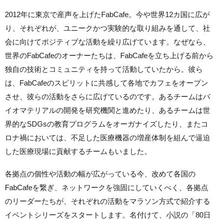
2012年に東京で産声を上げたFabCafe。今や世界12カ国に広が
り、それぞれが、ユニークかつ実験的な取り組みを通して、社
会に向けてポジティブな活動を繰り広げています。なぜなら、
世界のFabCafeのオーナーたちは、FabCafeを立ち上げる前から
独自の技術とコミュニティを持って活動していたから。彼ら
は、FabCafeのスピリットに共感して各地でカフェをオープン
させ、彼らの活動をさらに広げているのです。あるチームはバ
イオマテリアルの開発を研究機関と進めたり、あるチームは世
界的なSDGsの教育プログラムをオーガナイズしたり、またコ
ロナ禍においては、不足した医療機器の増産体制を組んで逼迫
した医療現場に貢献するチームもいました。
各拠点の個性や活動の幅が広がっている今、改めて各国の
FabCafeを繋ぎ、ネットワークを強固にしていくべく、各拠点
のリーダーたちが、それぞれの活動をマラソン方式で紹介する
イベントシリーズをスタートします。名付けて、小説の「80日