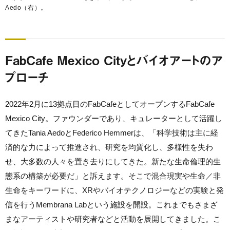
Aedo（右）。
FabCafe Mexico Cityとバイオアートのア
プローチ
2022年2月
に13拠点目のFabCafeとしてオープンするFabCafe
Mexico City。ファウンダーであり、キュレーターとして活躍し
てきたTania AedoとFederico Hemmerは、「科学技術は主に経
済的な力によって推進され、研究を均質化し、多様性を失わ
せ、大多数の人々を置き去りにしてきた。新たな生命倫理的生
態系の構築が必要だ」と訴えます。そこで混合現実や生命／非
生命をキーワードに、XRやバイオテクノロジーなどの実験と発
信を行うMembrana Labという施設を開設。これまでもさまざ
まなアーティストや研究者などと活動を展開してきました。こ