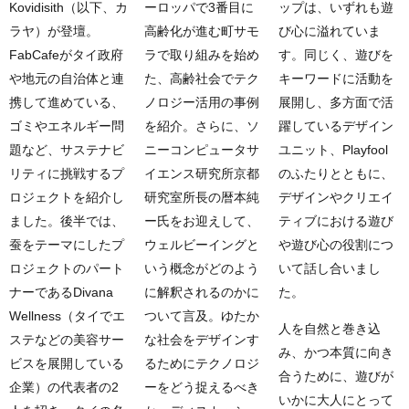
Kovidisith（以下、カ
ーロッパで3番目に
ップは、いずれも遊
ラヤ）が登壇。
高齢化が進む町サモ
び心に溢れていま
FabCafeがタイ政府
ラで取り組みを始め
す。同じく、遊びを
や地元の自治体と連
た、高齢社会でテク
キーワードに活動を
携して進めている、
ノロジー活用の事例
展開し、多方面で活
ゴミやエネルギー問
を紹介。さらに、ソ
躍しているデザイン
題など、サステナビ
ニーコンピュータサ
ユニット、Playfool
リティに挑戦するプ
イエンス研究所京都
のふたりとともに、
ロジェクトを紹介し
研究室所長の暦本純
デザインやクリエイ
ました。後半では、
ー氏をお迎えして、
ティブにおける遊び
蚕をテーマにしたプ
ウェルビーイングと
や遊び心の役割につ
ロジェクトのパート
いう概念がどのよう
いて話し合いまし
ナーであるDivana
に解釈されるのかに
た。
Wellness（タイでエ
ついて言及。ゆたか
人を自然と巻き込
ステなどの美容サー
な社会をデザインす
み、かつ本質に向き
ビスを展開している
るためにテクノロジ
合うために、遊びが
企業）の代表者の2
ーをどう捉えるべき
いかに大人にとって