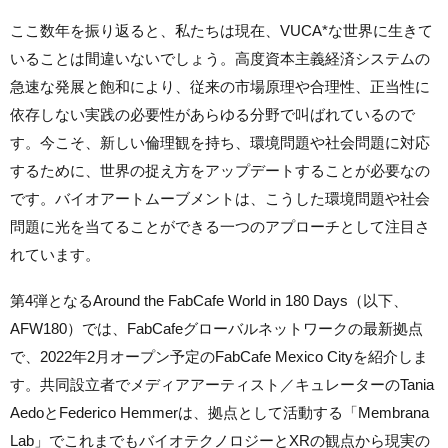
ここ数年を振り返ると、私たちは現在、VUCA*な世界に生きて
いることは間違いないでしょう。高度資本主義経済システムの
急速な発展と飽和により、従来の市場原理や合理性、正当性に
依存しない実践の必要性があらゆる分野で叫ばれているので
す。今こそ、新しい倫理観を持ち、環境問題や社会問題に対応
するために、世界の捉え方をアップデートすることが必要なの
です。バイオアートムーブメントは、こうした環境問題や社会
問題に光を当てることができる一つのアプローチとして注目さ
れています。
第4弾となるAround the FabCafe World in 180 Days（以下、
AFW180）では、FabCafeグローバルネットワークの最新拠点
で、2022年2月オープン予定のFabCafe Mexico Cityを紹介しま
す。共同設立者でメディアアーティスト／キュレーターのTania
AedoとFederico Hemmerは、拠点として活動する「Membrana
Lab」でこれまでもバイオテクノロジーとXRの観点から現実の