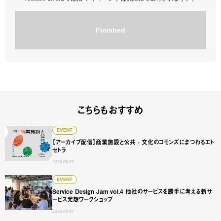
Finished
こちらもおすすめ
【アーカイブ配信】商業施設と公共 - 文化のコモンズにまつ
EVENT
【アーカイブ配信】商業施設と公共 - 文化のコモンズにまつわるエト
セトラ
2026.08.07
Service Design Jam vol.4 他社のサービスを勝手に
EVENT
Service Design Jam vol.4 他社のサービスを勝手に考える新サ
ービス発想ワークショップ
2026.08.07