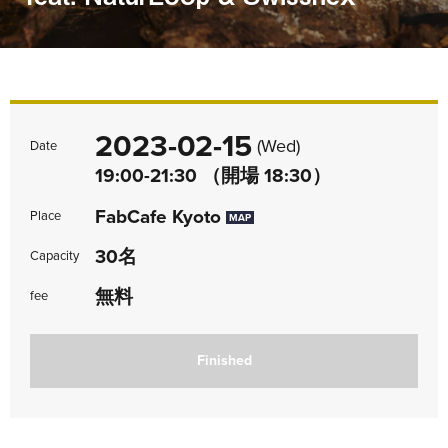
2023-02-15
(Wed)
Date
19:00-21:30 （開場 18:30）
FabCafe Kyoto
Place
MAP
30名
Capacity
無料
fee
Finished