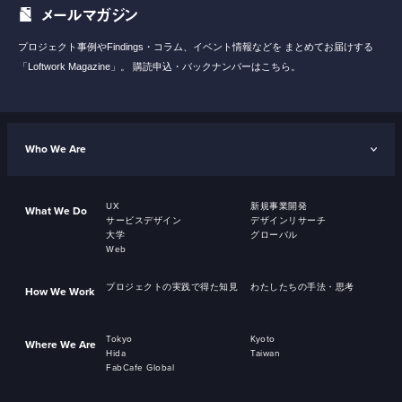
メールマガジン
プロジェクト事例やFindings・コラム、イベント情報などを
まとめてお届けする
「Loftwork Magazine」。
購読申込・バックナンバーはこちら。
Who We Are
UX
新規事業開発
What We Do
サービスデザイン
デザインリサーチ
大学
グローバル
Web
プロジェクトの実践で得た知見
わたしたちの手法・思考
How We Work
Tokyo
Kyoto
Where We Are
Hida
Taiwan
FabCafe Global