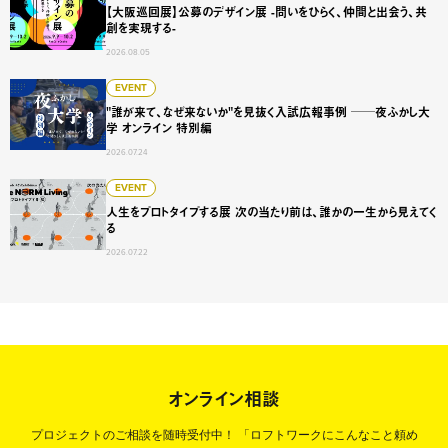
【大阪巡回展】公募のデザイン展 -問いをひらく、仲間と出会う、共
創を実現する-
2026.08.05
"誰が来て、なぜ来ないか"を見抜く入試広報事例 ──夜ふかし
EVENT
"誰が来て、なぜ来ないか"を見抜く入試広報事例 ──夜ふかし大
学 オンライン 特別編
2026.07.24
人生をプロトタイプする展 次の当たり前は、誰かの一生から
EVENT
人生をプロトタイプする展 次の当たり前は、誰かの一生から見えてく
る
2026.07.22
オンライン相談
プロジェクトのご相談を随時受付中！
「ロフトワークにこんなこと頼め