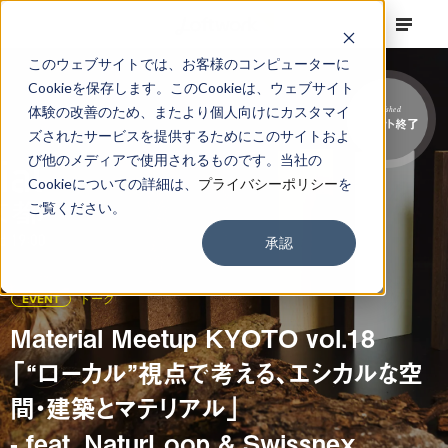
このウェブサイトでは、お客様のコンピューターに
Cookieを保存します。このCookieは、ウェブサイト
体験の改善のため、またより個人向けにカスタマイ
Finished
イベント終了
ズされたサービスを提供するためにこのサイトおよ
び他のメディアで使用されるものです。当社の
Cookieについての詳細は、
プライバシーポリシー
を
ご覧ください。
承認
EVENT
トーク
Material Meetup KYOTO vol.18
「“ローカル”視点で考える、エシカルな空
間・建築とマテリアル」
- feat. NaturLoop & Swissnex