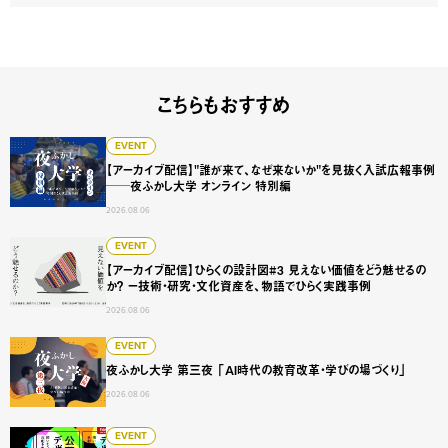
こちらもおすすめ
【アーカイブ配信】"誰が来て、なぜ来ないか"を見抜く入試広
EVENT
【アーカイブ配信】"誰が来て、なぜ来ないか"を見抜く入試広報事例
──夜ふかし大学 オンライン 特別編
2026.08.06
【アーカイブ配信】ひらくの設計図#3 見えない価値をどう
EVENT
【アーカイブ配信】ひらくの設計図#3 見えない価値をどう魅せるの
か？ ー技術・研究・文化資産を、物語でひらく実践事例
2026.08.06
夜ふかし大学 第三夜 「AI時代の教育改革・学びの場づくり
EVENT
夜ふかし大学 第三夜 「AI時代の教育改革・学びの場づくり」
2026.08.06
【大阪巡回展】公募のデザイン展 -問いをひらく、仲間と出会
EVENT