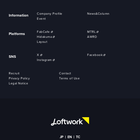
Company Profile
News&Column
Information
Event
FabCafe
MTRL
Platforms
Hidakuma
AWRD
Layout
X
Facebook
SNS
Instagram
Recruit
Contact
Privacy Policy
Terms of Use
Legal Notice
JP
EN
TC