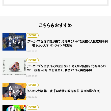
こちらもおすすめ
【アーカイブ配信】"誰が来て、なぜ来ないか"を見抜く入試広
EVENT
【アーカイブ配信】"誰が来て、なぜ来ないか"を見抜く入試広報事例
──夜ふかし大学 オンライン 特別編
2026.08.06
【アーカイブ配信】ひらくの設計図#3 見えない価値をどう
EVENT
【アーカイブ配信】ひらくの設計図#3 見えない価値をどう魅せるの
か？ ー技術・研究・文化資産を、物語でひらく実践事例
2026.08.06
夜ふかし大学 第三夜 「AI時代の教育改革・学びの場づくり
EVENT
夜ふかし大学 第三夜 「AI時代の教育改革・学びの場づくり」
2026.08.06
【大阪巡回展】公募のデザイン展 -問いをひらく、仲間と出会
EVENT