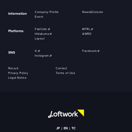
Company Profile
News&Column
Information
Event
FabCafe
MTRL
Platforms
Hidakuma
AWRD
Layout
X
Facebook
SNS
Instagram
Recruit
Contact
Privacy Policy
Terms of Use
Legal Notice
JP
EN
TC