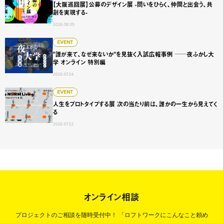
【大阪巡回展】公募のデザイン展 -問いをひらく、仲間と出会う、共
創を実現する-
2026.08.05
"誰が来て、なぜ来ないか"を見抜く入試広報事例 ──夜ふかし
EVENT
"誰が来て、なぜ来ないか"を見抜く入試広報事例 ──夜ふかし大
学 オンライン 特別編
2026.07.24
人生をプロトタイプする展 次の当たり前は、誰かの一生から
EVENT
人生をプロトタイプする展 次の当たり前は、誰かの一生から見えてく
る
2026.07.22
オンライン相談
プロジェクトのご相談を随時受付中！
「ロフトワークにこんなこと頼め