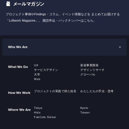
メールマガジン
プロジェクト事例やFindings・コラム、イベント情報などを
まとめてお届けする
「Loftwork Magazine」。
購読申込・バックナンバーはこちら。
Who We Are
UX
新規事業開発
What We Do
サービスデザイン
デザインリサーチ
大学
グローバル
Web
プロジェクトの実践で得た知見
わたしたちの手法・思考
How We Work
Tokyo
Kyoto
Where We Are
Hida
Taiwan
FabCafe Global